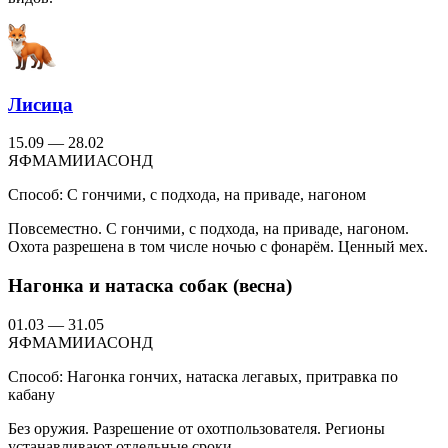
Лисица
15.09 — 28.02
Я
Ф
М
А
М
И
И
А
С
О
Н
Д
Способ:
С гончими, с подхода, на приваде, нагоном
Повсеместно. С гончими, с подхода, на приваде, нагоном.
Охота разрешена в том числе ночью с фонарём. Ценный мех.
Нагонка и натаска собак (весна)
01.03 — 31.05
Я
Ф
М
А
М
И
И
А
С
О
Н
Д
Способ:
Нагонка гончих, натаска легавых, притравка по
кабану
Без оружия. Разрешение от охотпользователя. Регионы
устанавливают отдельные сроки.