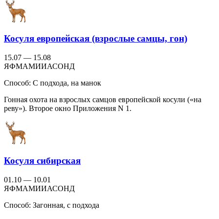
Косуля европейская (взрослые самцы, гон)
15.07 — 15.08
Я
Ф
М
А
М
И
И
А
С
О
Н
Д
Способ:
С подхода, на манок
Гонная охота на взрослых самцов европейской косули («на
реву»). Второе окно Приложения N 1.
Косуля сибирская
01.10 — 10.01
Я
Ф
М
А
М
И
И
А
С
О
Н
Д
Способ:
Загонная, с подхода