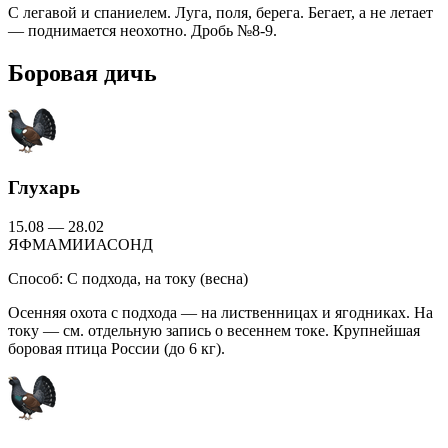
С легавой и спаниелем. Луга, поля, берега. Бегает, а не летает
— поднимается неохотно. Дробь №8-9.
Боровая дичь
Глухарь
15.08 — 28.02
Я
Ф
М
А
М
И
И
А
С
О
Н
Д
Способ:
С подхода, на току (весна)
Осенняя охота с подхода — на лиственницах и ягодниках. На
току — см. отдельную запись о весеннем токе. Крупнейшая
боровая птица России (до 6 кг).