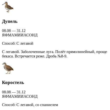
Дупель
08.08 — 31.12
Я
Ф
М
А
М
И
И
А
С
О
Н
Д
Способ:
С легавой
С легавой. Заболоченные луга. Полёт прямолинейный, проще
бекаса. Встречается реже. Дробь №8-9.
Коростель
08.08 — 31.12
Я
Ф
М
А
М
И
И
А
С
О
Н
Д
Способ:
С легавой, со спаниелем