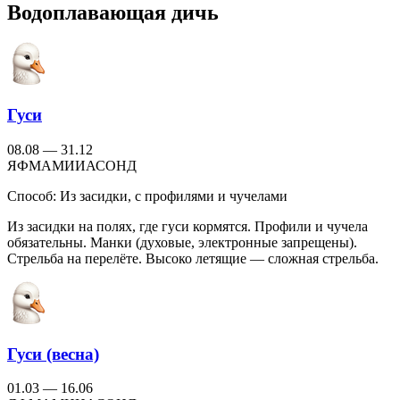
Водоплавающая дичь
Гуси
08.08 — 31.12
Я
Ф
М
А
М
И
И
А
С
О
Н
Д
Способ:
Из засидки, с профилями и чучелами
Из засидки на полях, где гуси кормятся. Профили и чучела
обязательны. Манки (духовые, электронные запрещены).
Стрельба на перелёте. Высоко летящие — сложная стрельба.
Гуси (весна)
01.03 — 16.06