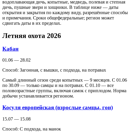
водоплавающая дичь, копытные, медведь, полевая и степная
дичь, пушные звери и хищники. В таблице ниже — даты
открытия и закрытия по каждому виду, разрешённые способы
и примечания. Сроки общефедеральные; регион может
сдвигать даты в их пределах.
Летняя охота 2026
Кабан
01.06 — 28.02
Способ:
Загонная, с вышки, с подхода, на потравах
Самый длинный сезон среди копытных — 9 месяцев. С 01.06
по 30.09 — только самцы и на потравах. С 01.10 — все
половозрастные группы, включая самок с приплодом. Норма
добычи устанавливается регионом.
Косуля европейская (взрослые самцы, гон)
15.07 — 15.08
Способ:
С подхода, на манок