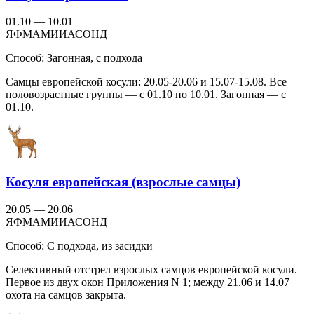
01.10 — 10.01
Я
Ф
М
А
М
И
И
А
С
О
Н
Д
Способ:
Загонная, с подхода
Самцы европейской косули: 20.05-20.06 и 15.07-15.08. Все
половозрастные группы — с 01.10 по 10.01. Загонная — с
01.10.
Косуля европейская (взрослые самцы)
20.05 — 20.06
Я
Ф
М
А
М
И
И
А
С
О
Н
Д
Способ:
С подхода, из засидки
Селективный отстрел взрослых самцов европейской косули.
Первое из двух окон Приложения N 1; между 21.06 и 14.07
охота на самцов закрыта.