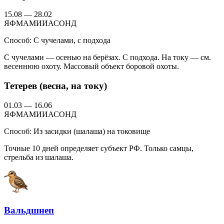
15.08 — 28.02
Я
Ф
М
А
М
И
И
А
С
О
Н
Д
Способ:
С чучелами, с подхода
С чучелами — осенью на берёзах. С подхода. На току — см.
весеннюю охоту. Массовый объект боровой охоты.
Тетерев (весна, на току)
01.03 — 16.06
Я
Ф
М
А
М
И
И
А
С
О
Н
Д
Способ:
Из засидки (шалаша) на токовище
Точные 10 дней определяет субъект РФ. Только самцы,
стрельба из шалаша.
Вальдшнеп