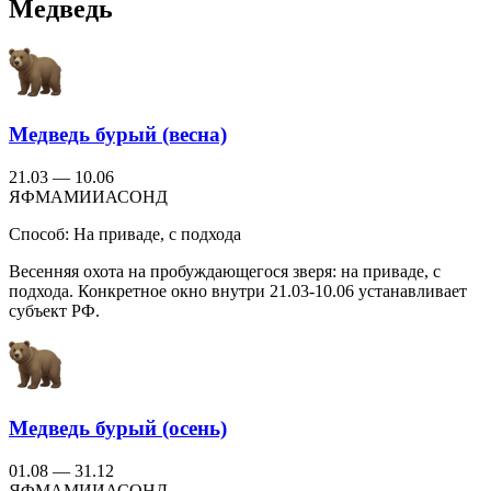
Медведь
Медведь бурый (весна)
21.03 — 10.06
Я
Ф
М
А
М
И
И
А
С
О
Н
Д
Способ:
На приваде, с подхода
Весенняя охота на пробуждающегося зверя: на приваде, с
подхода. Конкретное окно внутри 21.03-10.06 устанавливает
субъект РФ.
Медведь бурый (осень)
01.08 — 31.12
Я
Ф
М
А
М
И
И
А
С
О
Н
Д