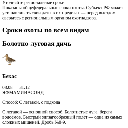
Уточняйте региональные сроки
Показаны общефедеральные сроки охоты. Субъект РФ может
устанавливать свои даты в их пределах — перед выездом
сверьтесь с региональным органом охотнадзора.
Сроки охоты по всем видам
Болотно-луговая дичь
Бекас
08.08 — 31.12
Я
Ф
М
А
М
И
И
А
С
О
Н
Д
Способ:
С легавой, с подхода
С легавой — основной способ. Болотистые луга, берега
водоёмов. Быстрый зигзагообразный полёт — одна из самых
сложных мишеней. Дробь №8-9.