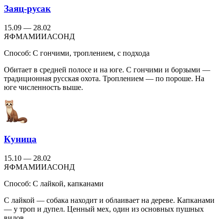
Заяц-русак
15.09 — 28.02
Я
Ф
М
А
М
И
И
А
С
О
Н
Д
Способ:
С гончими, троплением, с подхода
Обитает в средней полосе и на юге. С гончими и борзыми —
традиционная русская охота. Троплением — по пороше. На
юге численность выше.
Куница
15.10 — 28.02
Я
Ф
М
А
М
И
И
А
С
О
Н
Д
Способ:
С лайкой, капканами
С лайкой — собака находит и облаивает на дереве. Капканами
— у троп и дупел. Ценный мех, один из основных пушных
видов.