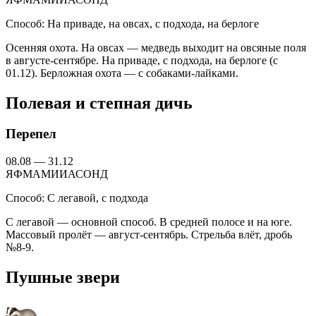
Способ:
На приваде, на овсах, с подхода, на берлоге
Осенняя охота. На овсах — медведь выходит на овсяные поля
в августе-сентябре. На приваде, с подхода, на берлоге (с
01.12). Берложная охота — с собаками-лайками.
Полевая и степная дичь
Перепел
08.08 — 31.12
Я
Ф
М
А
М
И
И
А
С
О
Н
Д
Способ:
С легавой, с подхода
С легавой — основной способ. В средней полосе и на юге.
Массовый пролёт — август-сентябрь. Стрельба влёт, дробь
№8-9.
Пушные звери