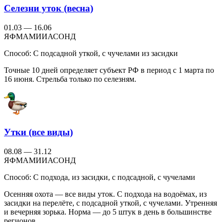
Селезни уток (весна)
01.03 — 16.06
Я
Ф
М
А
М
И
И
А
С
О
Н
Д
Способ:
С подсадной уткой, с чучелами из засидки
Точные 10 дней определяет субъект РФ в период с 1 марта по
16 июня. Стрельба только по селезням.
Утки (все виды)
08.08 — 31.12
Я
Ф
М
А
М
И
И
А
С
О
Н
Д
Способ:
С подхода, из засидки, с подсадной, с чучелами
Осенняя охота — все виды уток. С подхода на водоёмах, из
засидки на перелёте, с подсадной уткой, с чучелами. Утренняя
и вечерняя зорька. Норма — до 5 штук в день в большинстве
регионов.