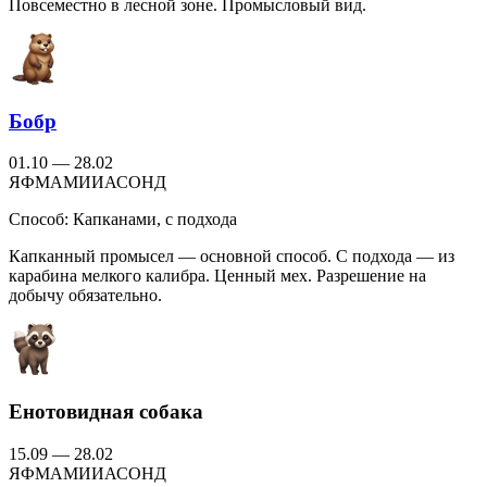
Повсеместно в лесной зоне. Промысловый вид.
Бобр
01.10 — 28.02
Я
Ф
М
А
М
И
И
А
С
О
Н
Д
Способ:
Капканами, с подхода
Капканный промысел — основной способ. С подхода — из
карабина мелкого калибра. Ценный мех. Разрешение на
добычу обязательно.
Енотовидная собака
15.09 — 28.02
Я
Ф
М
А
М
И
И
А
С
О
Н
Д