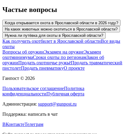
Частые вопросы
Когда открывается охота в Ярославской области в 2026 году?
На каких животных можно охотиться в Ярославской области?
Нужна ли путёвка для охоты в Ярославской области?
Как получить охотбилет в Ярославской области
Все виды
охоты
Вопросы об оружии
Экзамен на оружие
Экзамен
охотминимума
Сроки охоты по регионам
Закон об
оружии
Продать охотничье ружьё
Продать травматический
пистолет
Продать пневматику
О проекте
Ганпост © 2026
Пользовательское соглашение
Политика
конфиденциальности
Публичная оферта
Администрация:
support@gunpost.ru
Поддержка:
написать в чат
ВКонтакте
Телеграм