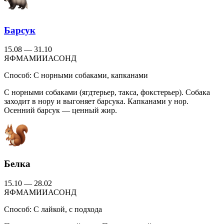
Барсук
15.08 — 31.10
Я
Ф
М
А
М
И
И
А
С
О
Н
Д
Способ:
С норными собаками, капканами
С норными собаками (ягдтерьер, такса, фокстерьер). Собака
заходит в нору и выгоняет барсука. Капканами у нор.
Осенний барсук — ценный жир.
Белка
15.10 — 28.02
Я
Ф
М
А
М
И
И
А
С
О
Н
Д
Способ:
С лайкой, с подхода