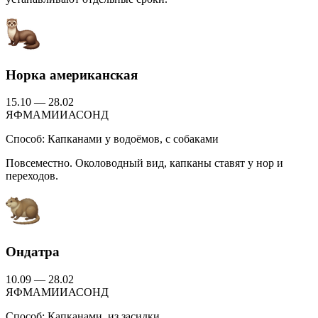
Норка американская
15.10 — 28.02
Я
Ф
М
А
М
И
И
А
С
О
Н
Д
Способ:
Капканами у водоёмов, с собаками
Повсеместно. Околоводный вид, капканы ставят у нор и
переходов.
Ондатра
10.09 — 28.02
Я
Ф
М
А
М
И
И
А
С
О
Н
Д
Способ:
Капканами, из засидки