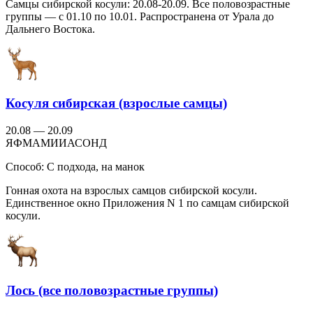
Самцы сибирской косули: 20.08-20.09. Все половозрастные
группы — с 01.10 по 10.01. Распространена от Урала до
Дальнего Востока.
Косуля сибирская (взрослые самцы)
20.08 — 20.09
Я
Ф
М
А
М
И
И
А
С
О
Н
Д
Способ:
С подхода, на манок
Гонная охота на взрослых самцов сибирской косули.
Единственное окно Приложения N 1 по самцам сибирской
косули.
Лось (все половозрастные группы)