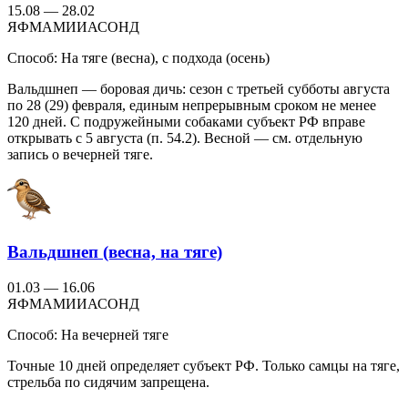
15.08 — 28.02
Я
Ф
М
А
М
И
И
А
С
О
Н
Д
Способ:
На тяге (весна), с подхода (осень)
Вальдшнеп — боровая дичь: сезон с третьей субботы августа
по 28 (29) февраля, единым непрерывным сроком не менее
120 дней. С подружейными собаками субъект РФ вправе
открывать с 5 августа (п. 54.2). Весной — см. отдельную
запись о вечерней тяге.
Вальдшнеп (весна, на тяге)
01.03 — 16.06
Я
Ф
М
А
М
И
И
А
С
О
Н
Д
Способ:
На вечерней тяге
Точные 10 дней определяет субъект РФ. Только самцы на тяге,
стрельба по сидячим запрещена.