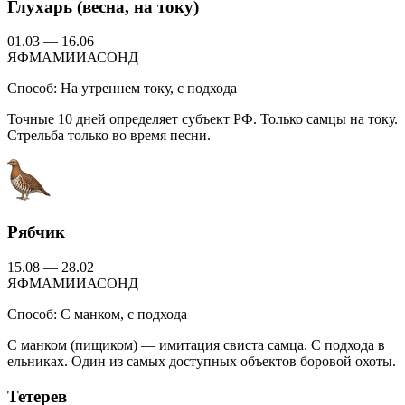
Глухарь (весна, на току)
01.03 — 16.06
Я
Ф
М
А
М
И
И
А
С
О
Н
Д
Способ:
На утреннем току, с подхода
Точные 10 дней определяет субъект РФ. Только самцы на току.
Стрельба только во время песни.
Рябчик
15.08 — 28.02
Я
Ф
М
А
М
И
И
А
С
О
Н
Д
Способ:
С манком, с подхода
С манком (пищиком) — имитация свиста самца. С подхода в
ельниках. Один из самых доступных объектов боровой охоты.
Тетерев