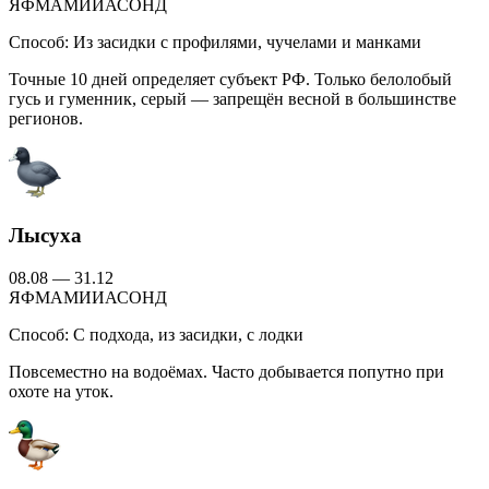
Я
Ф
М
А
М
И
И
А
С
О
Н
Д
Способ:
Из засидки с профилями, чучелами и манками
Точные 10 дней определяет субъект РФ. Только белолобый
гусь и гуменник, серый — запрещён весной в большинстве
регионов.
Лысуха
08.08 — 31.12
Я
Ф
М
А
М
И
И
А
С
О
Н
Д
Способ:
С подхода, из засидки, с лодки
Повсеместно на водоёмах. Часто добывается попутно при
охоте на уток.