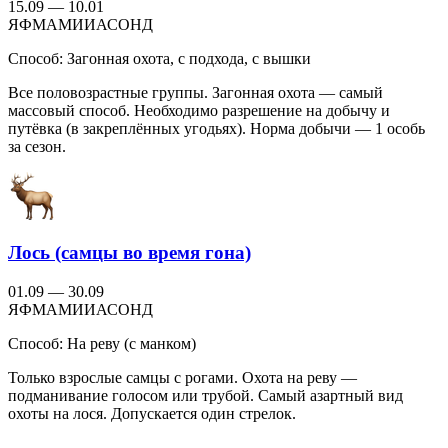
15.09 — 10.01
Я
Ф
М
А
М
И
И
А
С
О
Н
Д
Способ:
Загонная охота, с подхода, с вышки
Все половозрастные группы. Загонная охота — самый
массовый способ. Необходимо разрешение на добычу и
путёвка (в закреплённых угодьях). Норма добычи — 1 особь
за сезон.
Лось (самцы во время гона)
01.09 — 30.09
Я
Ф
М
А
М
И
И
А
С
О
Н
Д
Способ:
На реву (с манком)
Только взрослые самцы с рогами. Охота на реву —
подманивание голосом или трубой. Самый азартный вид
охоты на лося. Допускается один стрелок.