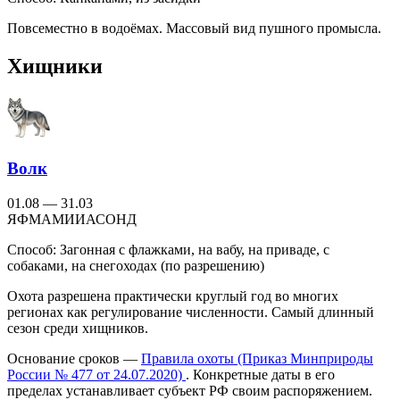
Повсеместно в водоёмах. Массовый вид пушного промысла.
Хищники
Волк
01.08 — 31.03
Я
Ф
М
А
М
И
И
А
С
О
Н
Д
Способ:
Загонная с флажками, на вабу, на приваде, с
собаками, на снегоходах (по разрешению)
Охота разрешена практически круглый год во многих
регионах как регулирование численности. Самый длинный
сезон среди хищников.
Основание сроков —
Правила охоты (Приказ Минприроды
России № 477 от 24.07.2020)
. Конкретные даты в его
пределах устанавливает субъект РФ своим распоряжением.