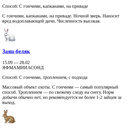
Способ:
С гончими, капканами, на приваде
С гончими, капканами, на приваде. Ночной зверь. Наносит
вред водоплавающей дичи. Численность высокая.
Заяц-беляк
15.09 — 28.02
Я
Ф
М
А
М
И
И
А
С
О
Н
Д
Способ:
С гончими, троплением, с подхода
Массовый объект охоты. С гончими — самый популярный
способ. Троплением — по свежему следу на снегу. Норм
добычи обычно нет, но рекомендуется не более 1-2 зайцев за
выход.