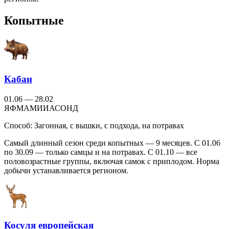
Копытные
Кабан
01.06 — 28.02
Я
Ф
М
А
М
И
И
А
С
О
Н
Д
Способ:
Загонная, с вышки, с подхода, на потравах
Самый длинный сезон среди копытных — 9 месяцев. С 01.06
по 30.09 — только самцы и на потравах. С 01.10 — все
половозрастные группы, включая самок с приплодом. Норма
добычи устанавливается регионом.
Косуля европейская