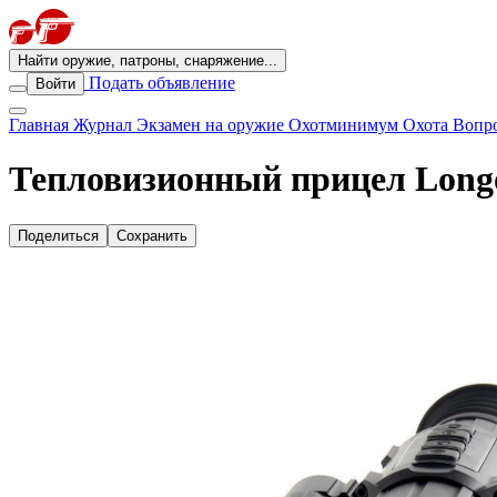
Найти оружие, патроны, снаряжение...
Подать объявление
Войти
Главная
Журнал
Экзамен на оружие
Охотминимум
Охота
Вопро
Тепловизионный прицел Long
Поделиться
Сохранить