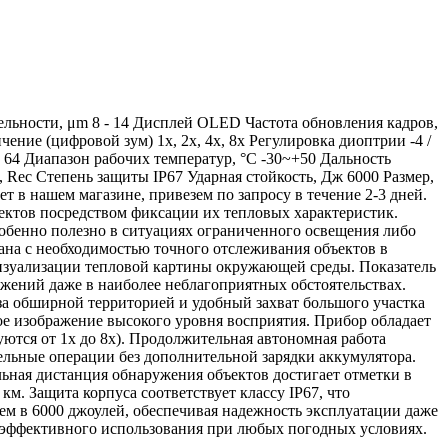
льности, μm 8 - 14 Дисплей OLED Частота обновления кадров,
ение (цифровой зум) 1x, 2x, 4x, 8x Регулировка диоптрии -4 /
 64 Диапазон рабочих температур, °C -30~+50 Дальность
, Rec Степень защиты IP67 Ударная стойкость, Дж 6000 Размер,
 в нашем магазине, привезем по запросу в течение 2-3 дней.
ектов посредством фиксации их тепловых характеристик.
обенно полезно в ситуациях ограниченного освещения либо
ана с необходимостью точного отслеживания объектов в
визуализации тепловой картины окружающей среды. Показатель
ажений даже в наиболее неблагоприятных обстоятельствах.
за обширной территорией и удобный захват большого участка
е изображение высокого уровня восприятия. Прибор обладает
тся от 1x до 8x). Продолжительная автономная работа
льные операции без дополнительной зарядки аккумулятора.
ьная дистанция обнаружения объектов достигает отметки в
м. Защита корпуса соответствует классу IP67, что
ем в 6000 джоулей, обеспечивая надежность эксплуатации даже
ь эффективного использования при любых погодных условиях.