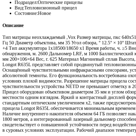
Подраздел:
Оптические прицелы
Вид:
Тепловизионный прицел
Состояние:
Новое
Описание
Тип матрицы неохлаждаемый ,Vox Размер матрицы, пкс 640x51
Гц 50 Диаметр объектива, мм 35 Угол обзора, ° 12.5° × 10° Шта
+4 Тип аккумуляторa 1x18500/18650 x1 Время работы, ч. ≥5 Вн
обнаружения, м. 2600 Дальномер LRF, м 1000 Баллистический к
мм 200×106×64 Вес, г. 625 Материал Магниевый сплав Высота, 
Longot R635L представляет собой продвинутый тепловизионны
Оснащённый чувствительными инфракрасными сенсорами, устро
абсолютной темноты. Его функциональность востребована охот
условиях плохой видимости. Разрешение матрицы прицела сост
чувствительности устройства NETD не превышает отметку в 20 
Прицел оборудован объективом диаметром 35 мм и углом обзор
местности одним взглядом. Яркий и контрастный дисплей фор
стандартным оптическим увеличением x2, также предусмотрена
прицела Longot R635L обеспечивается минимальным временем ф
Наличие внутреннего накопителя объемом 64 ГБ позволяет нак
1800 метров, а интегрированный лазерный дальномер способен т
свидетельствует о повышенной устойчивости перед воздействи
в суровых условиях эксплуатации. Рабочий диапазон температ