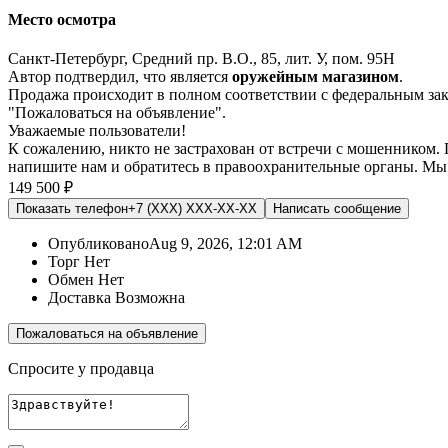
Место осмотра
Санкт-Петербург, Средний пр. В.О., 85, лит. У, пом. 95Н
Автор подтвердил, что является
оружейным магазином
.
Продажа происходит в полном соответствии с федеральным з
"Пожаловаться на объявление".
Уважаемые пользователи!
К сожалению, никто не застрахован от встречи с мошенником.
напишите нам
и обратитесь в правоохранительные органы. Мы
149 500 ₽
Показать телефон
+7 (XXX) XXX-XX-XX
Написать
сообщение
Опубликовано
Aug 9, 2026, 12:01 AM
Торг
Нет
Обмен
Нет
Доставка
Возможна
Пожаловаться на объявление
Спросите у продавца