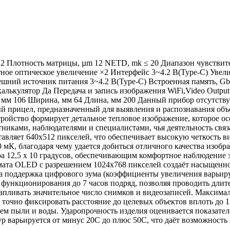
2 Плотность матрицы, µm 12 NETD, mk ≤ 20 Диапазон чувствите
тное оптическое увеличение ×2 Интерфейс 3~4.2 В(Type-C) Увелич
ешний источник питания 3~4.2 В(Type-C) Встроенная память, Gb
алькулятор Да Передача и запись изображения WiFi,Video Output
мм 106 Ширина, мм 64 Длина, мм 200 Данный прибор отсутствует
й прицел, предназначенный для выявления и распознавания объ
йство формирует детальное тепловое изображение, которое ос
никами, наблюдателями и специалистами, чья деятельность связ
авляет 640х512 пикселей, что обеспечивает высокую четкость 
мК, благодаря чему удается добиться отличного качества изобр
а 12,5 х 10 градусов, обеспечивающим комфортное наблюдение 
мата OLED с разрешением 1024х768 пикселей создаёт насыщенно
 поддержка цифрового зума (коэффициенты увеличения варьирую
ункционирования до 7 часов подряд, позволяя проводить длите
апливать значительное число снимков и видеозаписей. Максимал
очно фиксировать расстояние до целевых объектов вплоть до 1 к
ем пыли и воды. Ударопрочность изделия оценивается показател
ур варьируется от минус 20C до плюс 50C, что даёт возможност