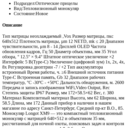
Подраздел:
Оптические прицелы
Вид:
Тепловизионный монокуляр
Состояние:
Новое
Описание
Тип матрицы неохлаждаемый ,Vox Размер матрицы, пкс
640x512 Плотность матрицы, µm 12 NETD, mk ≤ 20 Диапазон
чувствительности, μm 8 - 14 Дисплей OLED Частота
обновления кадров, Гц 50 Диаметр объектива, мм 35 Угол
обзора, ° 12.5° × 9.4° Штатное оптическое увеличение ×2
Интерфейс 5 В(Type-C) Увеличение (цифровой зум) 1x, 2x, 4x,
8x Регулировка диоптрии -7 / +2 Тип аккумуляторa
встроенный Время работы, ч. ≥6 Внешний источник питания
Type-C Встроенная память, Gb 32 Диапазон рабочих
температур, °C -30ºC - +50ºC Дальность обнаружения, м. 2600
Передача и запись изображения WiFi,Video Output, Rec
Степень защиты IP67 Размер, мм 172×58.5×62 Вес, г. 380
Материал Композитный материал Высота, мм 62 Ширина, мм
58.5 Длина, мм 172 Данный прибор в наличии в нашем
магазине по адресу Санкт-Петербург, Средний пр-кт В.О., 85.
Монокуляр Longot XM9 — это компактный тепловизионный
монокуляр с матрицей 640×512 и объективом 35 мм,
рассчитанный для ночной охоты, поисковых задач и контроля