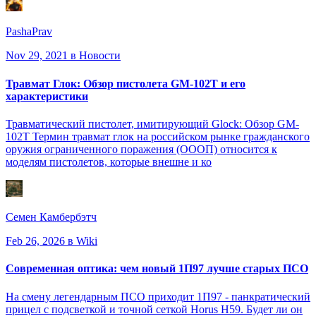
PashaPrav
Nov 29, 2021
в Новости
Травмат Глок: Обзор пистолета GM-102T и его
характеристики
Травматический пистолет, имитирующий Glock: Обзор GM-
102T Термин травмат глок на российском рынке гражданского
оружия ограниченного поражения (ОООП) относится к
моделям пистолетов, которые внешне и ко
Семен Камбербэтч
Feb 26, 2026
в Wiki
Современная оптика: чем новый 1П97 лучше старых ПСО
На смену легендарным ПСО приходит 1П97 - панкратический
прицел с подсветкой и точной сеткой Horus H59. Будет ли он