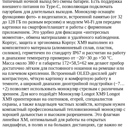
типичный ночной выход без смены батареи. Есть поддержка
внешнего питания по Type‑C, позволяющая подключать
пауэрбанк для длительных выходов. Монокуляр оснащён
функциями фото- и видеозаписи, встроенной памятью (от 32
до 128 ГБ по разным версиям) и модулем Wi‑Fi для передачи
картинки на смартфон/планшет и работы с фирменным
приложением. Это удобно для фиксации «интересных
моментов», обмена материалами и удалённого наблюдения.
Корпус, защита и эргономика Корпус XM9 выполнен из
композитного материала (алюминиевый сплав, пластик,
силикон), герметичен по стандарту IP67 и рассчитан на работу
в диапазоне температур примерно от −20/−30 до +50 °C.
Масса около 380 г и габариты 172×58,5×62 мм делают прибор
достаточно лёгким для постоянного ношения на ремешке или
на плечевом креплении. Встроенный OLED‑дисплей даёт
контрастную, чёткую картинку и комфортную работу в
темноте, а широкий диапазон диоптрийной подстройки (−7…
+2) позволяет использовать монокуляр стрелкам с различным
зрением. Для кого подойдёт Монокуляр Longot XM9 Longot
XM9 ориентирован на охотников, егерей, специалистов
охраны, а также владельцев частных хозяйств, которым нужен
компактный профессиональный тепловизионный монокуляр с
хорошей дальностью и высоким разрешением. Это флагман
линейки XM, оптимальный для работы на открытых
ландшафтах, в полях и на больших дистанциях, где важно не