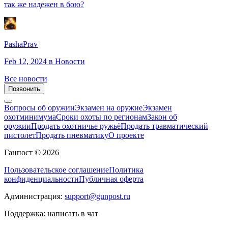
так же надежен в бою?
PashaPrav
Feb 12, 2024
в Новости
Все новости
Позвонить
Вопросы об оружии
Экзамен на оружие
Экзамен
охотминимума
Сроки охоты по регионам
Закон об
оружии
Продать охотничье ружьё
Продать травматический
пистолет
Продать пневматику
О проекте
Ганпост © 2026
Пользовательское соглашение
Политика
конфиденциальности
Публичная оферта
Администрация:
support@gunpost.ru
Поддержка:
написать в чат