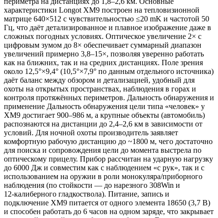
периметра на дистанциях до 1,8–2,6 км. Основные
характеристики Longot XM9 построен на тепловизионной
матрице 640×512 с чувствительностью ≤20 mK и частотой 50
Гц, что даёт детализированное и плавное изображение даже в
сложных погодных условиях. Оптическое увеличение 2× с
цифровым зумом до 8× обеспечивает суммарный диапазон
увеличений примерно 3,8–15×, позволяя уверенно работать
как на ближних, так и на средних дистанциях. Поле зрения
около 12,5°×9,4° (10,5°×7,9° по данным отдельного источника)
даёт баланс между обзором и детализацией, удобный для
охоты на открытых пространствах, наблюдения в горах и
контроля протяжённых периметров. Дальность обнаружения и
применение Дальность обнаружения цели типа «человек» у
XM9 достигает 900–986 м, а крупные объекты (автомобиль)
распознаются на дистанции до 2,4–2,6 км в зависимости от
условий. Для ночной охоты производитель заявляет
комфортную рабочую дистанцию до ~1800 м, чего достаточно
для поиска и сопровождения цели до момента выстрела по
оптическому прицелу. Прибор рассчитан на ударную нагрузку
до 6000 Дж и совместим как с наблюдением «с рук», так и с
использованием на оружии в роли монокуляра/приборного
наблюдения (по стойкости — до нарезного 308Win и
12‑калиберного гладкоствола). Питание, запись и
подключение XM9 питается от одного элемента 18650 (3,7 В)
и способен работать до 6 часов на одном заряде, что закрывает