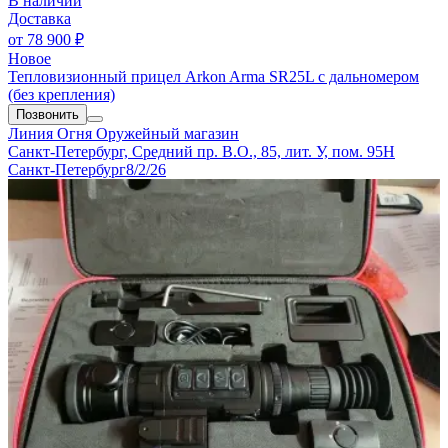
В наличии
Доставка
от
78 900 ₽
Новое
Тепловизионный прицел Arkon Arma SR25L с дальномером
(без крепления)
Позвонить
Линия Огня
Оружейный магазин
Санкт-Петербург, Средний пр. В.О., 85, лит. У, пом. 95Н
Санкт-Петербург
8/2/26