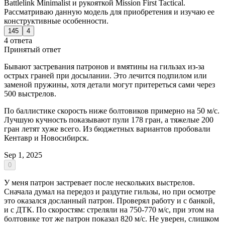
Battlelink Minimalist и рукояткой Mission First Tactical.
Рассматриваю данную модель для приобретения и изучаю ее
конструктивные особенности.
145
4
4 ответа
Принятый ответ
Бывают застревания патронов и вмятины на гильзах из-за
острых граней при досылании. Это лечится подпилом или
заменой пружины, хотя детали могут притереться сами через
500 выстрелов.
По баллистике скорость ниже болтовиков примерно на 50 м/с.
Лучшую кучность показывают пули 178 гран, а тяжелые 200
гран летят хуже всего. Из бюджетных вариантов пробовали
Кентавр и Новосибирск.
Sep 1, 2025
0
У меня патрон застревает после нескольких выстрелов.
Сначала думал на передоз и раздутие гильзы, но при осмотре
это оказался досланный патрон. Проверял работу и с банкой,
и с ДТК. По скоростям: стреляли на 750-770 м/с, при этом на
болтовике тот же патрон показал 820 м/с. Не уверен, слишком