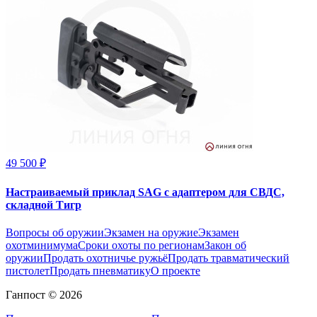
49 500 ₽
Настраиваемый приклад SAG с адаптером для СВДС,
складной Тигр
Вопросы об оружии
Экзамен на оружие
Экзамен
охотминимума
Сроки охоты по регионам
Закон об
оружии
Продать охотничье ружьё
Продать травматический
пистолет
Продать пневматику
О проекте
Ганпост © 2026