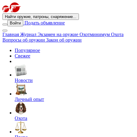
Найти оружие, патроны, снаряжение...
Подать объявление
Войти
Главная
Журнал
Экзамен на оружие
Охотминимум
Охота
Вопросы об оружии
Закон об оружии
Популярное
Свежее
Новости
Личный опыт
Охота