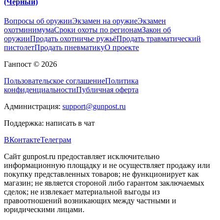
(Черный)
Вопросы об оружии
Экзамен на оружие
Экзамен
охотминимума
Сроки охоты по регионам
Закон об
оружии
Продать охотничье ружьё
Продать травматический
пистолет
Продать пневматику
О проекте
Ганпост © 2026
Пользовательское соглашение
Политика
конфиденциальности
Публичная оферта
Администрация:
support@gunpost.ru
Поддержка:
написать в чат
ВКонтакте
Телеграм
Сайт gunpost.ru предоставляет исключительно
информационную площадку и не осуществляет продажу или
покупку представленных товаров; не функционирует как
магазин; не является стороной либо гарантом заключаемых
сделок; не извлекает материальной выгоды из
правоотношений возникающих между частными и
юридическими лицами.