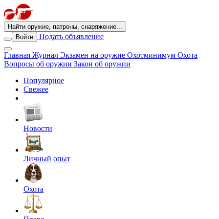
Найти оружие, патроны, снаряжение...
Подать объявление
Войти
Главная
Журнал
Экзамен на оружие
Охотминимум
Охота
Вопросы об оружии
Закон об оружии
Популярное
Свежее
Новости
Личный опыт
Охота