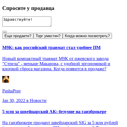
Спросите у продавца
Еще продаете?
Торг уместен?
Когда можно посмотреть?
М9К: как российский травмат стал удобнее ПМ
Новый компактный травмат М9К от ижевского завода
"Стрела" - меньше Макарова, с удобной эргономикой и
кнопкой сброса магазина. Когда появится в продаже?
PashaPrav
Jan 30, 2022
в Новости
5 млн за швейцарский АК: безумие на ганзброкере
На ганзброкере продают швейцарский SIG за 5 млн рублей