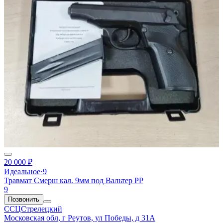
20 000 ₽
Идеальное
·
9
Травмат Смерш кал. 9мм под Вальтер РР
9
Позвонить
ССЦСтрелецкий
Московская обл, г Реутов, ул Победы, д 31А