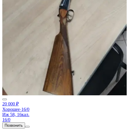
20 000 ₽
Хорошее
·
16/0
Иж 58, 16кал.
16/0
Позвонить