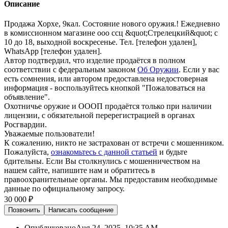
Описание
Продажа Хорхе, 9кал. Состояние нового оружия.! Ежедневно
в комиссионном магазине ооо ссц &quot;Стрелецкий&quot; с
10 до 18, выходной воскресенье. Тел. [телефон удален],
WhatsApp [телефон удален].
Автор подтвердил, что изделие продаётся в полном
соответствии с федеральным законом
Об Оружии
. Если у вас
есть сомнения, или автором предоставлена недостоверная
информация - воспользуйтесь кнопкой "Пожаловаться на
объявление".
Охотничье оружие и ОООП продаётся только при наличии
лицензии, с обязательной перерегистрацией в органах
Росгвардии.
Уважаемые пользователи!
К сожалению, никто не застрахован от встречи с мошенником.
Пожалуйста,
ознакомьтесь с данной статьей
и будьте
бдительны. Если Вы столкнулись с мошенничеством на
нашем сайте,
напишите нам
и обратитесь в
правоохранительные органы. Мы предоставим необходимые
данные по официальному запросу.
30 000 ₽
Позвонить
Написать
сообщение
Опубликовано
Aug 24, 2025, 10:35 AM