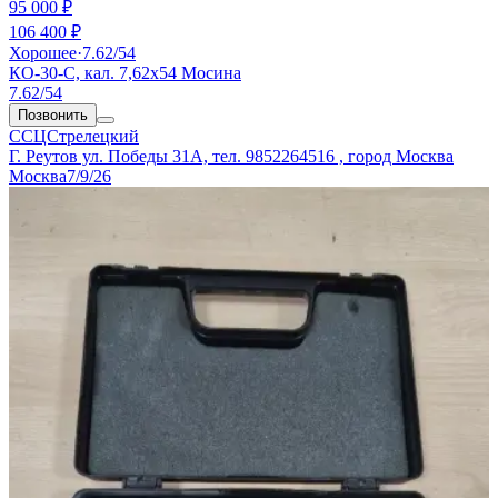
95 000 ₽
106 400 ₽
Хорошее
·
7.62/54
КО-30-С, кал. 7,62х54 Мосина
7.62/54
Позвонить
ССЦСтрелецкий
Г. Реутов ул. Победы 31А, тел. 9852264516 , город Москва
Москва
7/9/26