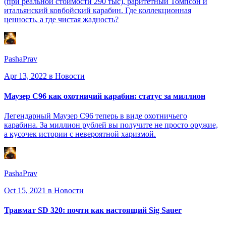
(при реальной стоимости 290 тыс), раритетный Томпсон и
итальянский ковбойский карабин. Где коллекционная
ценность, а где чистая жадность?
PashaPrav
Apr 13, 2022
в Новости
Маузер С96 как охотничий карабин: статус за миллион
Легендарный Маузер С96 теперь в виде охотничьего
карабина. За миллион рублей вы получите не просто оружие,
а кусочек истории с невероятной харизмой.
PashaPrav
Oct 15, 2021
в Новости
Травмат SD 320: почти как настоящий Sig Sauer