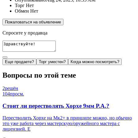
Торг
Нет
Обмен
Нет
Пожаловаться на объявление
Спросите у продавца
Еще продаете?
Торг уместен?
Когда можно посмотреть?
Вопросы по этой теме
2
решён
104
просм.
Стоит ли перестволять Хорхе 9мм Р.А.?
Перестволить Хорхе на Мк2+ в принципе можно, но обычно
это уже работа через мастерскую/оружейного мастера с
лицензией. Е