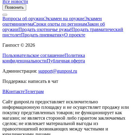
Все новости
Позвонить
Вопросы об оружии
Экзамен на оружие
Экзамен
охотминимума
Сроки охоты по регионам
Закон об
оружии
Продать охотничье ружьё
Продать травматический
пистолет
Продать пневматику
О проекте
Ганпост © 2026
Пользовательское соглашение
Политика
конфиденциальности
Публичная оферта
Администрация:
support@gunpost.ru
Поддержка:
написать в чат
ВКонтакте
Телеграм
Сайт gunpost.ru предоставляет исключительно
информационную площадку и не осуществляет продажу или
покупку представленных товаров; не функционирует как
магазин; не является стороной либо гарантом заключаемых
сделок; не извлекает материальной выгоды из
правоотношений возникающих между частными и
юридическими лицами.