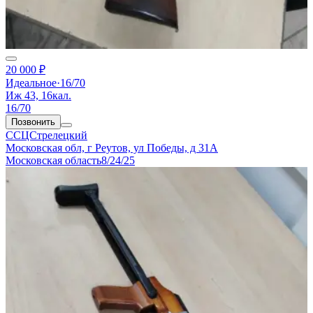
20 000 ₽
Идеальное
·
16/70
Иж 43, 16кал.
16/70
Позвонить
ССЦСтрелецкий
Московская обл, г Реутов, ул Победы, д 31А
Московская область
8/24/25