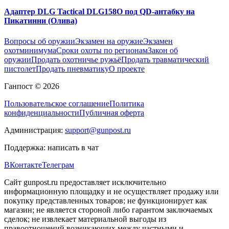
Адаптер DLG Tactical DLG158O под QD-антабку на
Пикатинни (Олива)
Вопросы об оружии
Экзамен на оружие
Экзамен
охотминимума
Сроки охоты по регионам
Закон об
оружии
Продать охотничье ружьё
Продать травматический
пистолет
Продать пневматику
О проекте
Ганпост © 2026
Пользовательское соглашение
Политика
конфиденциальности
Публичная оферта
Администрация:
support@gunpost.ru
Поддержка:
написать в чат
ВКонтакте
Телеграм
Сайт gunpost.ru предоставляет исключительно
информационную площадку и не осуществляет продажу или
покупку представленных товаров; не функционирует как
магазин; не является стороной либо гарантом заключаемых
сделок; не извлекает материальной выгоды из
правоотношений возникающих между частными и