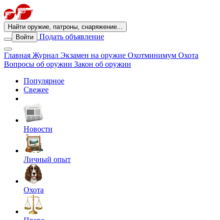
Найти оружие, патроны, снаряжение...
Подать объявление
Войти
Главная
Журнал
Экзамен на оружие
Охотминимум
Охота
Вопросы об оружии
Закон об оружии
Популярное
Свежее
Новости
Личный опыт
Охота