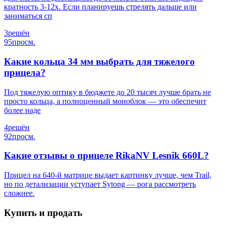
кратность 3-12х. Если планируешь стрелять дальше или
заниматься сп
3
решён
95
просм.
Какие кольца 34 мм выбрать для тяжелого
прицела?
Под тяжелую оптику в бюджете до 20 тысяч лучше брать не
просто кольца, а полноценный моноблок — это обеспечит
более наде
4
решён
92
просм.
Какие отзывы о прицеле RikaNV Lesnik 660L?
Прицел на 640-й матрице выдает картинку лучше, чем Trail,
но по детализации уступает Sytong — рога рассмотреть
сложнее.
Купить и продать