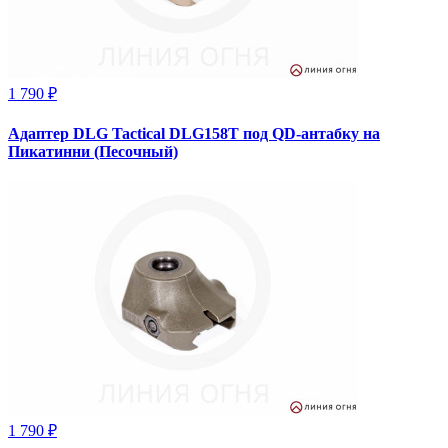
1 790 ₽
Адаптер DLG Tactical DLG158T под QD-антабку на
Пикатинни (Песочный)
1 790 ₽