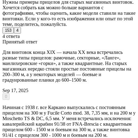
Нужны примеры прицелов для старых магазинных винтовок.
Хочется собрать как можно больше вариантов с
фотографиями, чтобы оценить, какие модели ставили на такие
винтовки. Если у кого-то есть изображения или опыт по этой
теме, поделитесь, пожалуйста.
153
4
4 ответа
Принятый ответ
Для винтовок конца XIX — начала XX века встречались
разные типы прицелов: рамочные, секторные, «Ланге»,
манлихеровские «горки», а также квадрантные. На старых
магазинках нередко стояли простые постоянные прицелы на
200–300 м, а у некоторых моделей — боевые и
градуированные планки до 600–1500 м.
Sep 17, 2025
0
Начиная с 1938 г. все Каркано выпускались с постоянным
прицелом на 300 м у Fucile Corto mod. 38, 7,35 мм, и на 200 м у
Moschetto TS & DC, 6,5 мм. У меня встречались исключения:
кавалерийский карабин 91/38 от FNA-Brescia с квадрантным
прицелом 600 - 1500 м и боевым на 300 м, а также винтовка
91/41 с прицелом 300 - 1000 м и боевым на 200 м.