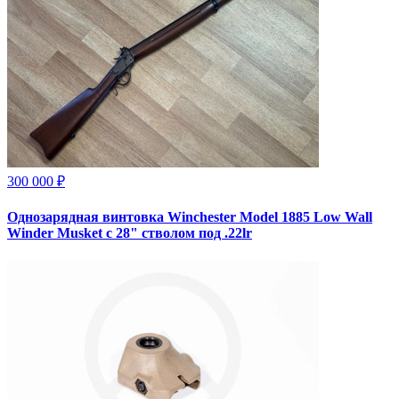
300 000 ₽
Однозарядная винтовка Winchester Model 1885 Low Wall
Winder Musket с 28" стволом под .22lr