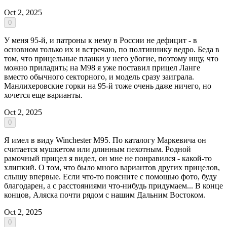
Oct 2, 2025
0
У меня 95-й, и патроны к нему в России не дефицит - в
основном только их и встречаю, по полтиннику ведро. Беда в
том, что прицельные планки у него убогие, поэтому ищу, что
можно приладить; на М98 я уже поставил прицел Ланге
вместо обычного секторного, и модель сразу заиграла.
Манлихеровские горки на 95-й тоже очень даже ничего, но
хочется еще варианты.
Oct 2, 2025
0
Я имел в виду Winchester M95. По каталогу Маркевича он
считается мушкетом или длинным пехотным. Родной
рамочный прицел я видел, он мне не понравился - какой-то
хлипкий. О том, что было много вариантов других прицелов,
слышу впервые. Если что-то поясните с помощью фото, буду
благодарен, а с расстояниями что-нибудь придумаем... В конце
концов, Аляска почти рядом с нашим Дальним Востоком.
Oct 2, 2025
0