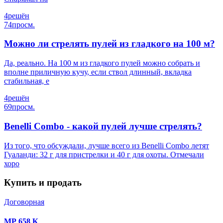
4
решён
74
просм.
Можно ли стрелять пулей из гладкого на 100 м?
Да, реально. На 100 м из гладкого пулей можно собрать и
вполне приличную кучу, если ствол длинный, вкладка
стабильная, е
4
решён
69
просм.
Benelli Combo - какой пулей лучше стрелять?
Из того, что обсуждали, лучше всего из Benelli Combo летят
Гуаланди: 32 г для пристрелки и 40 г для охоты. Отмечали
хоро
Купить и продать
Договорная
МР 658 К