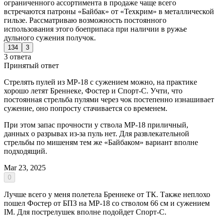
ограниченного ассортимента в продаже чаще всего
встречаются патроны «Байбак» от «Техкрим» в металлической
гильзе. Рассматриваю возможность постоянного
использования этого боеприпаса при наличии в ружье
дульного сужения получок.
134
3
3 ответа
Принятый ответ
Стрелять пулей из МР-18 с сужением можно, на практике
хорошо летят Бреннеке, Фостер и Спорт-С. Учти, что
постоянная стрельба пулями через чок постепенно изнашивает
сужение, оно попросту стачивается со временем.
При этом запас прочности у ствола МР-18 приличный,
данных о разрывах из-за пуль нет. Для развлекательной
стрельбы по мишеням тем же «Байбаком» вариант вполне
подходящий.
Mar 23, 2025
0
Лучше всего у меня полетела Бреннеке от ТК. Также неплохо
пошел Фостер от БПЗ на МР-18 со стволом 66 см и сужением
IM. Для пострелушек вполне подойдет Спорт-С.