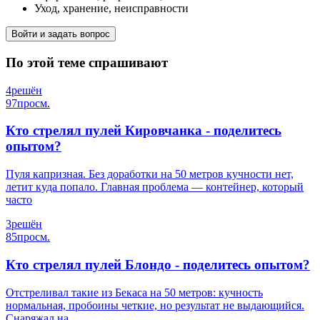
Уход, хранение, неисправности
Войти и задать вопрос
По этой теме спрашивают
4
решён
97
просм.
Кто стрелял пулей Кировчанка - поделитесь
опытом?
Пуля капризная. Без доработки на 50 метров кучности нет,
летит куда попало. Главная проблема — контейнер, который
часто
3
решён
85
просм.
Кто стрелял пулей Блондо - поделитесь опытом?
Отстреливал такие из Бекаса на 50 метров: кучность
нормальная, пробоины четкие, но результат не выдающийся.
Снаряжал на