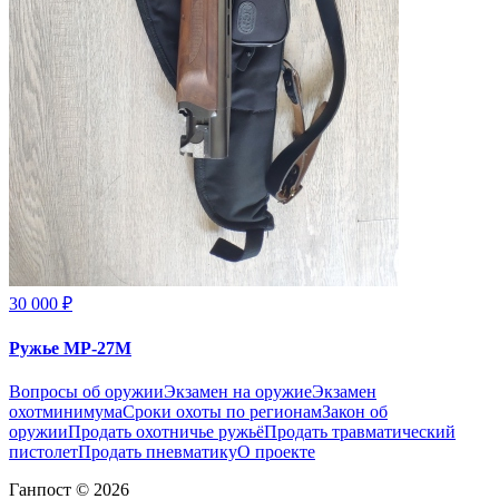
30 000 ₽
Ружье МР-27М
Вопросы об оружии
Экзамен на оружие
Экзамен
охотминимума
Сроки охоты по регионам
Закон об
оружии
Продать охотничье ружьё
Продать травматический
пистолет
Продать пневматику
О проекте
Ганпост © 2026