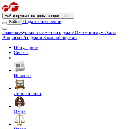
Найти оружие, патроны, снаряжение...
Подать объявление
Войти
Главная
Журнал
Экзамен на оружие
Охотминимум
Охота
Вопросы об оружии
Закон об оружии
Популярное
Свежее
Новости
Личный опыт
Охота