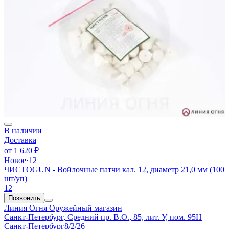
В наличии
Доставка
от
1 620 ₽
Новое
·
12
ЧИСТОGUN - Войлочные патчи кал. 12, диаметр 21,0 мм (100
шт/уп)
12
Позвонить
Линия Огня
Оружейный магазин
Санкт-Петербург, Средний пр. В.О., 85, лит. У, пом. 95Н
Санкт-Петербург
8/2/26