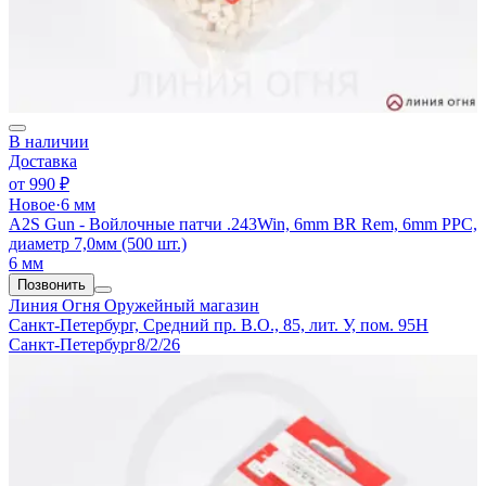
В наличии
Доставка
от
990 ₽
Новое
·
6 мм
A2S Gun - Войлочные патчи .243Win, 6mm BR Rem, 6mm PPC,
диаметр 7,0мм (500 шт.)
6 мм
Позвонить
Линия Огня
Оружейный магазин
Санкт-Петербург, Средний пр. В.О., 85, лит. У, пом. 95Н
Санкт-Петербург
8/2/26