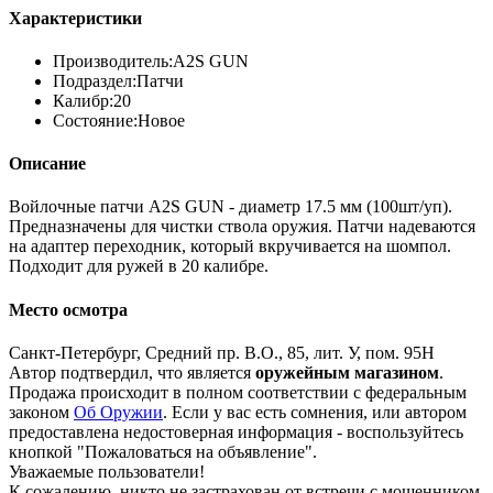
Характеристики
Производитель:
A2S GUN
Подраздел:
Патчи
Калибр:
20
Состояние:
Новое
Описание
Войлочные патчи A2S GUN - диаметр 17.5 мм (100шт/уп).
Предназначены для чистки ствола оружия. Патчи надеваются
на адаптер переходник, который вкручивается на шомпол.
Подходит для ружей в 20 калибре.
Место осмотра
Санкт-Петербург, Средний пр. В.О., 85, лит. У, пом. 95Н
Автор подтвердил, что является
оружейным магазином
.
Продажа происходит в полном соответствии с федеральным
законом
Об Оружии
. Если у вас есть сомнения, или автором
предоставлена недостоверная информация - воспользуйтесь
кнопкой "Пожаловаться на объявление".
Уважаемые пользователи!
К сожалению, никто не застрахован от встречи с мошенником.