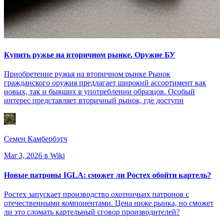
Купить ружье на вторичном рынке. Оружие БУ
Приобретение ружья на вторичном рынке Рынок
гражданского оружия предлагает широкий ассортимент как
новых, так и бывших в употреблении образцов. Особый
интерес представляет вторичный рынок, где доступн
Семен Камбербэтч
Mar 3, 2026
в Wiki
Новые патроны IGLA: сможет ли Ростех обойти картель?
Ростех запускает производство охотничьих патронов с
отечественными компонентами. Цена ниже рынка, но сможет
ли это сломать картельный сговор производителей?