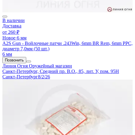
В наличии
Доставка
от
260 ₽
Новое
·
6 мм
A2S Gun - Войлочные патчи .243Win, 6mm BR Rem, 6mm PPC,
диаметр 7,0мм (50 шт.)
6 мм
Позвонить
Линия Огня
Оружейный магазин
Санкт-Петербург, Средний пр. В.О., 85, лит. У, пом. 95Н
Санкт-Петербург
8/2/26