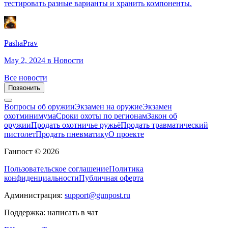
тестировать разные варианты и хранить компоненты.
PashaPrav
May 2, 2024
в Новости
Все новости
Позвонить
Вопросы об оружии
Экзамен на оружие
Экзамен
охотминимума
Сроки охоты по регионам
Закон об
оружии
Продать охотничье ружьё
Продать травматический
пистолет
Продать пневматику
О проекте
Ганпост © 2026
Пользовательское соглашение
Политика
конфиденциальности
Публичная оферта
Администрация:
support@gunpost.ru
Поддержка:
написать в чат