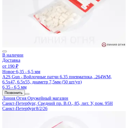
В наличии
Доставка
от
190 ₽
Новое
·
6,35 - 6,5 мм
A2S Gun - Войлочные патчи 6.35 пневматика, .264WM,
6.5x47, 6.5x55, диаметр 7,5мм (50 шт/уп)
6,35 - 6,5 мм
Позвонить
Линия Огня
Оружейный магазин
Санкт-Петербург, Средний пр. В.О., 85, лит. У, пом. 95Н
Санкт-Петербург
8/2/26