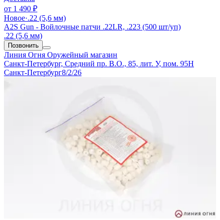
от
1 490 ₽
Новое
·
.22 (5,6 мм)
A2S Gun - Войлочные патчи .22LR, .223 (500 шт/уп)
.22 (5,6 мм)
Позвонить
Линия Огня
Оружейный магазин
Санкт-Петербург, Средний пр. В.О., 85, лит. У, пом. 95Н
Санкт-Петербург
8/2/26