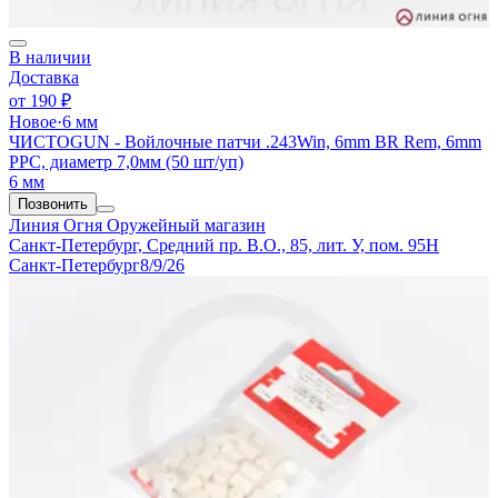
В наличии
Доставка
от
190 ₽
Новое
·
6 мм
ЧИСТОGUN - Войлочные патчи .243Win, 6mm BR Rem, 6mm
PPC, диаметр 7,0мм (50 шт/уп)
6 мм
Позвонить
Линия Огня
Оружейный магазин
Санкт-Петербург, Средний пр. В.О., 85, лит. У, пом. 95Н
Санкт-Петербург
8/9/26