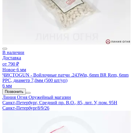
В наличии
Доставка
от
790 ₽
Новое
·
6 мм
ЧИСТОGUN - Войлочные патчи .243Win, 6mm BR Rem, 6mm
PPC, диаметр 7,0мм (500 шт/уп)
6 мм
Позвонить
Линия Огня
Оружейный магазин
Санкт-Петербург, Средний пр. В.О., 85, лит. У, пом. 95Н
Санкт-Петербург
8/9/26