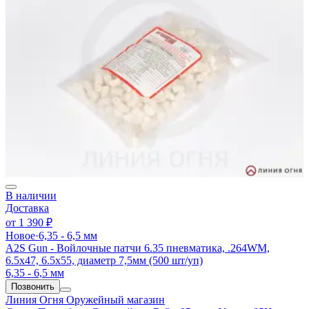
В наличии
Доставка
от
1 390 ₽
Новое
·
6,35 - 6,5 мм
A2S Gun - Войлочные патчи 6.35 пневматика, .264WM,
6.5x47, 6.5x55, диаметр 7,5мм (500 шт/уп)
6,35 - 6,5 мм
Позвонить
Линия Огня
Оружейный магазин