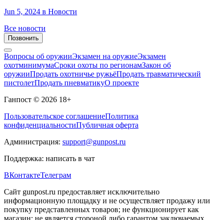
Jun 5, 2024
в Новости
Все новости
Позвонить
Вопросы об оружии
Экзамен на оружие
Экзамен
охотминимума
Сроки охоты по регионам
Закон об
оружии
Продать охотничье ружьё
Продать травматический
пистолет
Продать пневматику
О проекте
Ганпост © 2026
18+
Пользовательское соглашение
Политика
конфиденциальности
Публичная оферта
Администрация:
support@gunpost.ru
Поддержка:
написать в чат
ВКонтакте
Телеграм
Сайт gunpost.ru предоставляет исключительно
информационную площадку и не осуществляет продажу или
покупку представленных товаров; не функционирует как
магазин; не является стороной либо гарантом заключаемых