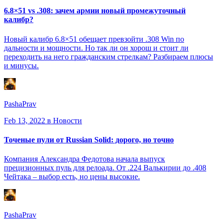
6.8×51 vs .308: зачем армии новый промежуточный
калибр?
Новый калибр 6.8×51 обещает превзойти .308 Win по
дальности и мощности. Но так ли он хорош и стоит ли
переходить на него гражданским стрелкам? Разбираем плюсы
и минусы.
PashaPrav
Feb 13, 2022
в Новости
Точеные пули от Russian Solid: дорого, но точно
Компания Александра Федотова начала выпуск
прецизионных пуль для релоада. От .224 Валькирии до .408
Чейтака – выбор есть, но цены высокие.
PashaPrav