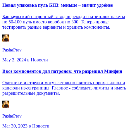
Новая упаковка пуль БПЗ: меньше – значит удобнее
Барнаульский патронный завод переходит на зип-лок пакеты
по 50-100 пуль вместо коробок по 300. Теперь проще
тестировать разные варианты и хранить компоненты.
PashaPrav
May 2, 2024
в Новости
Ввоз компонентов для патронов: что разрешил Минфин
Охотники и стрелки могут легально ввозить порох, гильзы и
капсюли из-за границы. Главное - соблюдать лимиты и иметь
разрешительные документы.
PashaPrav
Mar 30, 2023
в Новости