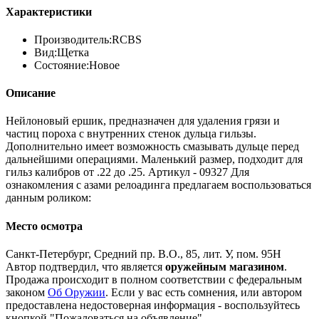
Характеристики
Производитель:
RCBS
Вид:
Щетка
Состояние:
Новое
Описание
Нейлоновый ершик, предназначен для удаления грязи и
частиц пороха с внутренних стенок дульца гильзы.
Дополнительно имеет возможность смазывать дульце перед
дальнейшими операциями. Маленький размер, подходит для
гильз калибров от .22 до .25. Артикул - 09327 Для
ознакомления с азами релоадинга предлагаем воспользоваться
данным роликом:
Место осмотра
Санкт-Петербург, Средний пр. В.О., 85, лит. У, пом. 95Н
Автор подтвердил, что является
оружейным магазином
.
Продажа происходит в полном соответствии с федеральным
законом
Об Оружии
. Если у вас есть сомнения, или автором
предоставлена недостоверная информация - воспользуйтесь
кнопкой "Пожаловаться на объявление".