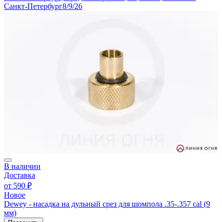
Санкт-Петербург
8/9/26
В наличии
Доставка
от
590 ₽
Новое
Dewey - насадка на дульный срез для шомпола .35-.357 cal (9
мм)