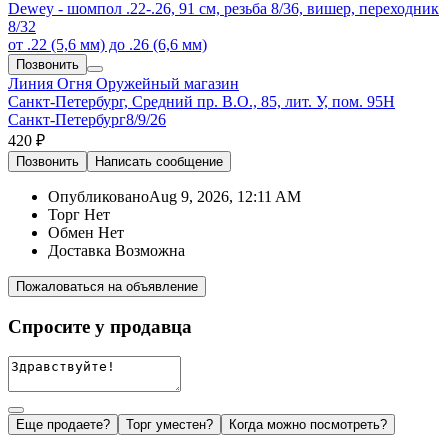
Dewey - шомпол .22-.26, 91 см, резьба 8/36, вишер, переходник
8/32
от .22 (5,6 мм) до .26 (6,6 мм)
Позвонить
Линия Огня
Оружейный магазин
Санкт-Петербург, Средний пр. В.О., 85, лит. У, пом. 95Н
Санкт-Петербург
8/9/26
420 ₽
Позвонить
Написать
сообщение
Опубликовано
Aug 9, 2026, 12:11 AM
Торг
Нет
Обмен
Нет
Доставка
Возможна
Пожаловаться на объявление
Спросите у продавца
Еще продаете?
Торг уместен?
Когда можно посмотреть?