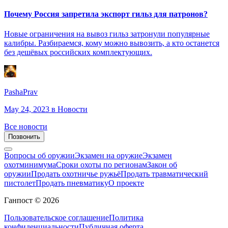
Почему Россия запретила экспорт гильз для патронов?
Новые ограничения на вывоз гильз затронули популярные
калибры. Разбираемся, кому можно вывозить, а кто останется
без дешёвых российских комплектующих.
PashaPrav
May 24, 2023
в Новости
Все новости
Позвонить
Вопросы об оружии
Экзамен на оружие
Экзамен
охотминимума
Сроки охоты по регионам
Закон об
оружии
Продать охотничье ружьё
Продать травматический
пистолет
Продать пневматику
О проекте
Ганпост © 2026
Пользовательское соглашение
Политика
конфиденциальности
Публичная оферта