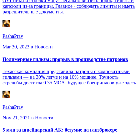
Охотники и стрелки могут легально ввозить порох, гильзы и
капсюли из-за границы. Главное - соблюдать лимиты и иметь
разрешительные документы.
PashaPrav
Mar 30, 2023
в Новости
Полимерные гильзы: прорыв в производстве патронов
Техасская компания представила патроны с композитными
гильзами — на 30% легче и на 10% мощнее. Точность
стрельбы достигла 0.35 МОА. Будущее боеприпасов уже здесь.
PashaPrav
Nov 21, 2021
в Новости
5 млн за швейцарский АК: безумие на ганзброкере