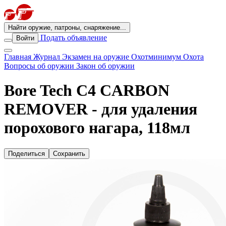
Найти оружие, патроны, снаряжение...
Подать объявление
Войти
Главная
Журнал
Экзамен на оружие
Охотминимум
Охота
Вопросы об оружии
Закон об оружии
Bore Tech C4 CARBON
REMOVER - для удаления
порохового нагара, 118мл
Поделиться
Сохранить