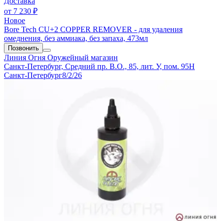
Доставка
от
7 230 ₽
Новое
Bore Tech CU+2 COPPER REMOVER - для удаления
омеднения, без аммиака, без запаха, 473мл
Позвонить
Линия Огня
Оружейный магазин
Санкт-Петербург, Средний пр. В.О., 85, лит. У, пом. 95Н
Санкт-Петербург
8/2/26