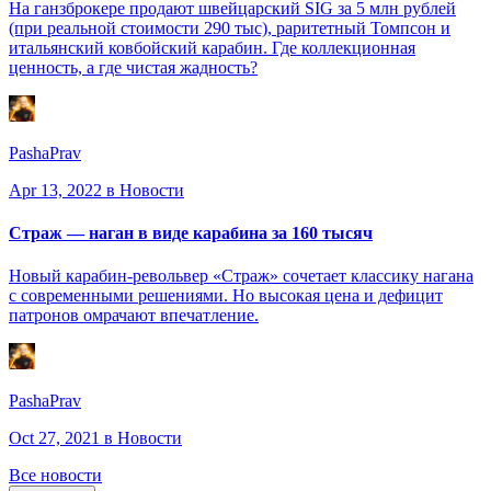
На ганзброкере продают швейцарский SIG за 5 млн рублей
(при реальной стоимости 290 тыс), раритетный Томпсон и
итальянский ковбойский карабин. Где коллекционная
ценность, а где чистая жадность?
PashaPrav
Apr 13, 2022
в Новости
Страж — наган в виде карабина за 160 тысяч
Новый карабин-револьвер «Страж» сочетает классику нагана
с современными решениями. Но высокая цена и дефицит
патронов омрачают впечатление.
PashaPrav
Oct 27, 2021
в Новости
Все новости