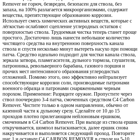
Remover не горюч, безвреден, безопасен для ствола, без
запаха, на 100% разлагается микроорганизмами, содержит
вещества, препятствующие образованию коррозии.
Использует смесь химических активных веществ, которые с
лёгкостью ослабляют сцепление углеродных остатков с
поверхностью ствола. Трудоемкая чистка теперь станет проще
простого. Достаточно лишь нанести небольшое количество
чистящего средства на внутреннюю поверхность канала
ствола и спустя несколько минут вытереть насухо при помощи
патча. Средство идеально подходит для чистки канала ствола,
зеркала затвора, пламегасителя, дульного тормоза, глушителя,
патронника, револьверного барабана, газового поршня и
прочих мест интенсивного образования углеродистых
отложений. Помимо этого, оно эффективно нейтрализует
способствующие коррозии соли, производимые патронами
военного образца и патронами снаряженными черным
порохом. Применение: Разрядите оружие. Пропустите через
ствол поочередно 3-4 патча, смоченных средством C4 Carbon
Remover. Чистите только в одном направлении, обычно от
казенной части к дульному срезу. Сделайте от 10 до 15
проходов плотно прилегающим нейлоновым ершиком,
смоченным в C4 Carbon Remover. При выходе из ствола ершик
откручивается, шомпол вытаскивается, далее ершик снова
накручивается и выполняется следующий проход. Повторите
шаг 1 и оставьте C4 CARBON REMOVER в стволе на 5-10