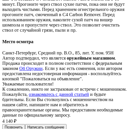
минут. Прогоните через ствол сухие патчи, пока они не будут
выходить чистыми. Перед хранением огнестрельного оружия
прогоните патч, смоченный в C4 Carbon Remover. Перед
использованием оружия, наколите сухой патч на вишер
шомпола и пропустите через ствол. Это позволит очистить
ствол от случайной грязи, пыли и пр.
Место осмотра
Санкт-Петербург, Средний пр. В.О., 85, лит. У, пом. 95Н
Автор подтвердил, что является
оружейным магазином
.
Продажа происходит в полном соответствии с федеральным
законом
Об Оружии
. Если у вас есть сомнения, или автором
предоставлена недостоверная информация - воспользуйтесь
кнопкой "Пожаловаться на объявление".
Уважаемые пользователи!
К сожалению, никто не застрахован от встречи с мошенником.
Пожалуйста,
ознакомьтесь с данной статьей
и будьте
бдительны. Если Вы столкнулись с мошенничеством на
нашем сайте,
напишите нам
и обратитесь в
правоохранительные органы. Мы предоставим необходимые
данные по официальному запросу.
4 140 ₽
Позвонить
Написать
сообщение