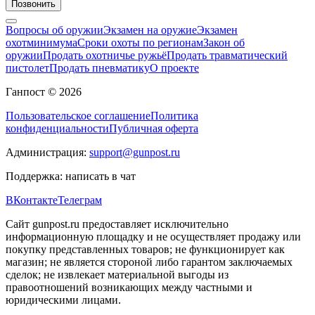
Позвонить
Вопросы об оружии
Экзамен на оружие
Экзамен
охотминимума
Сроки охоты по регионам
Закон об
оружии
Продать охотничье ружьё
Продать травматический
пистолет
Продать пневматику
О проекте
Ганпост © 2026
Пользовательское соглашение
Политика
конфиденциальности
Публичная оферта
Администрация:
support@gunpost.ru
Поддержка:
написать в чат
ВКонтакте
Телеграм
Сайт gunpost.ru предоставляет исключительно
информационную площадку и не осуществляет продажу или
покупку представленных товаров; не функционирует как
магазин; не является стороной либо гарантом заключаемых
сделок; не извлекает материальной выгоды из
правоотношений возникающих между частными и
юридическими лицами.