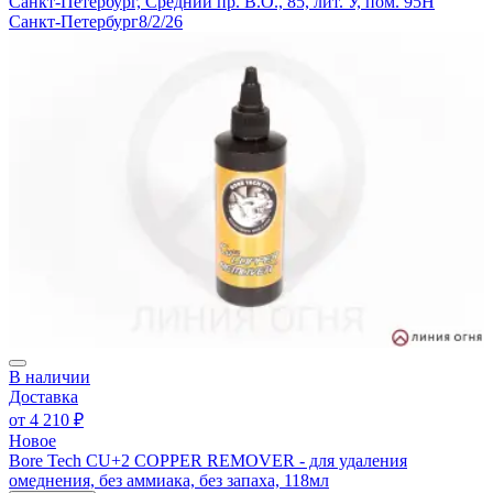
Санкт-Петербург, Средний пр. В.О., 85, лит. У, пом. 95Н
Санкт-Петербург
8/2/26
В наличии
Доставка
от
4 210 ₽
Новое
Bore Tech CU+2 COPPER REMOVER - для удаления
омеднения, без аммиака, без запаха, 118мл