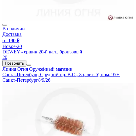
В наличии
Доставка
от
190 ₽
Новое
·
20
DEWEY - ершик 20-й кал., бронзовый
20
Позвонить
Линия Огня
Оружейный магазин
Санкт-Петербург, Средний пр. В.О., 85, лит. У, пом. 95Н
Санкт-Петербург
8/9/26