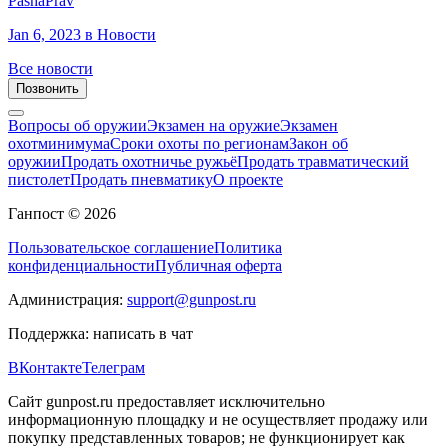
PashaPrav
Jan 6, 2023
в Новости
Все новости
Позвонить
Вопросы об оружии
Экзамен на оружие
Экзамен
охотминимума
Сроки охоты по регионам
Закон об
оружии
Продать охотничье ружьё
Продать травматический
пистолет
Продать пневматику
О проекте
Ганпост © 2026
Пользовательское соглашение
Политика
конфиденциальности
Публичная оферта
Администрация:
support@gunpost.ru
Поддержка:
написать в чат
ВКонтакте
Телеграм
Сайт gunpost.ru предоставляет исключительно
информационную площадку и не осуществляет продажу или
покупку представленных товаров; не функционирует как