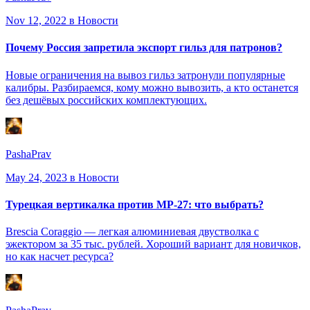
Nov 12, 2022
в Новости
Почему Россия запретила экспорт гильз для патронов?
Новые ограничения на вывоз гильз затронули популярные
калибры. Разбираемся, кому можно вывозить, а кто останется
без дешёвых российских комплектующих.
PashaPrav
May 24, 2023
в Новости
Турецкая вертикалка против МР-27: что выбрать?
Brescia Coraggio — легкая алюминиевая двустволка с
эжектором за 35 тыс. рублей. Хороший вариант для новичков,
но как насчет ресурса?