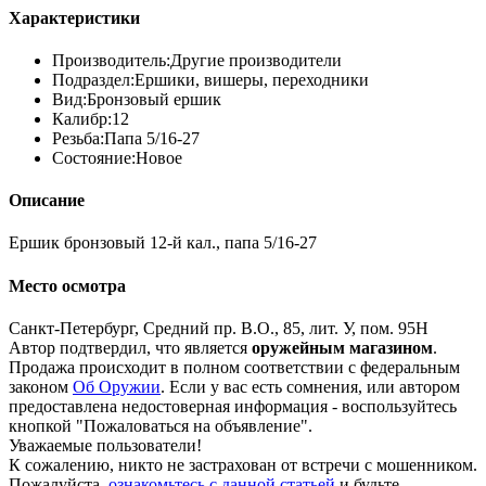
Характеристики
Производитель:
Другие производители
Подраздел:
Ершики, вишеры, переходники
Вид:
Бронзовый ершик
Калибр:
12
Резьба:
Папа 5/16-27
Состояние:
Новое
Описание
Ершик бронзовый 12-й кал., папа 5/16-27
Место осмотра
Санкт-Петербург, Средний пр. В.О., 85, лит. У, пом. 95Н
Автор подтвердил, что является
оружейным магазином
.
Продажа происходит в полном соответствии с федеральным
законом
Об Оружии
. Если у вас есть сомнения, или автором
предоставлена недостоверная информация - воспользуйтесь
кнопкой "Пожаловаться на объявление".
Уважаемые пользователи!
К сожалению, никто не застрахован от встречи с мошенником.
Пожалуйста,
ознакомьтесь с данной статьей
и будьте