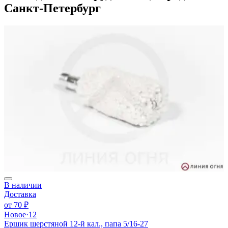
Санкт-Петербург
В наличии
Доставка
от
70 ₽
Новое
·
12
Ершик шерстяной 12-й кал., папа 5/16-27