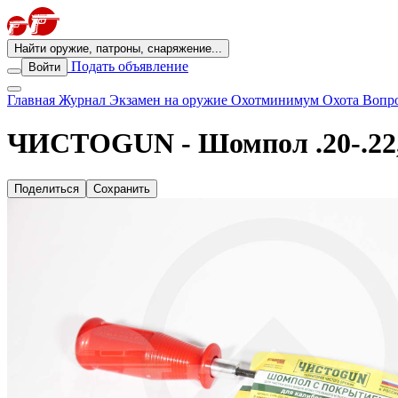
Найти оружие, патроны, снаряжение...
Подать объявление
Войти
Главная
Журнал
Экзамен на оружие
Охотминимум
Охота
Вопро
ЧИСТОGUN - Шомпол .20-.22, 4
Поделиться
Сохранить