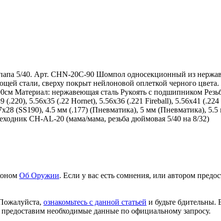
папа 5/40. Арт. CHN-20C-90 Шомпол односекционный из нержавею
ей стали, сверху покрыт нейлоновой оплеткой черного цвета. Р
м Материал: нержавеющая сталь Рукоять с подшипником Резьба 
 (.220), 5.56х35 (.22 Hornet), 5.56х36 (.221 Fireball), 5.56х41 (.224
), 5.7х28 (SS190), 4.5 мм (.177) (Пневматика), 5 мм (Пневматика),
ходник CH-AL-20 (мама/мама, резьба дюймовая 5/40 на 8/32)
аконом
Об Оружии
. Если у вас есть сомнения, или автором пред
 Пожалуйста,
ознакомьтесь с данной статьей
и будьте бдительны. 
 предоставим необходимые данные по официальному запросу.