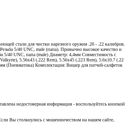
щей стали для чистки нарезного оружия .20 - .22 калибров.
езьба 5/40 UNC, male (папа). Привычно высокое качество и
5/40 UNC, папа (male) Диаметр: 4,4мм Совместимость с
 Valkyrie), 5.56х43 (.222 Rem), 5.56х45 (.223 Rem), 5.6х10.7 (.22
 5.5 мм (Пневматика) Комплектация: Вишер для патчей-салфеток
оставлена недостоверная информация - воспользуйтесь кнопкой
Если Вы столкнулись с мошенничеством на нашем сайте,