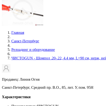
Главная
Санкт-Петербург
Релоадинг и оборудование
ЧИСТОGUN - Шомпол .20-.22, 4.4 мм, L=90 см, нерж, ней
Продавец: Линия Огня
Санкт-Петербург, Средний пр. В.О., 85, лит. У, пом. 95Н
Характеристики