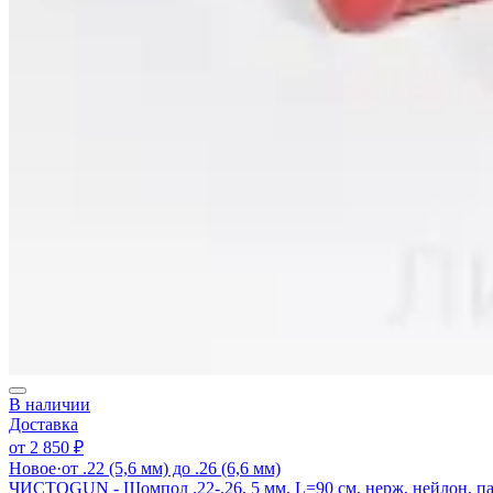
В наличии
Доставка
от
2 850 ₽
Новое
·
от .22 (5,6 мм) до .26 (6,6 мм)
ЧИСТОGUN - Шомпол .22-.26, 5 мм, L=90 см, нерж, нейлон, па