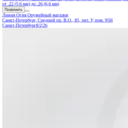
от .22 (5,6 мм) до .26 (6,6 мм)
Позвонить
Линия Огня
Оружейный магазин
Санкт-Петербург, Средний пр. В.О., 85, лит. У, пом. 95Н
Санкт-Петербург
8/2/26