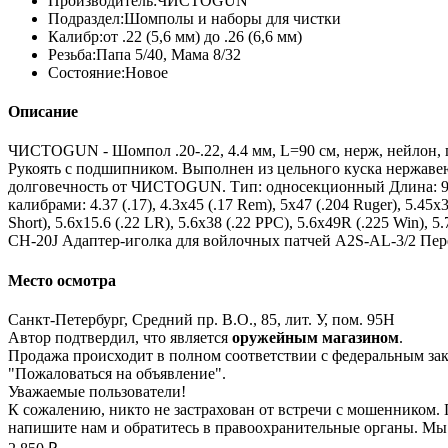
Производитель:
ЧИСТОGUN
Подраздел:
Шомполы и наборы для чистки
Калибр:
от .22 (5,6 мм) до .26 (6,6 мм)
Резьба:
Папа 5/40, Мама 8/32
Состояние:
Новое
Описание
ЧИСТОGUN - Шомпол .20-.22, 4.4 мм, L=90 см, нерж, нейлон, 
Рукоять с подшипником. Выполнен из цельного куска нержавеющ
долговечность от ЧИСТОGUN. Тип: односекционный Длина: 90с
калибрами: 4.37 (.17), 4.3х45 (.17 Rem), 5х47 (.204 Ruger), 5.45х39
Short), 5.6х15.6 (.22 LR), 5.6х38 (.22 PPC), 5.6x49R (.225 Win
CH-20J Адаптер-иголка для войлочных патчей A2S-AL-3/2 Пере
Место осмотра
Санкт-Петербург, Средний пр. В.О., 85, лит. У, пом. 95Н
Автор подтвердил, что является
оружейным магазином
.
Продажа происходит в полном соответствии с федеральным з
"Пожаловаться на объявление".
Уважаемые пользователи!
К сожалению, никто не застрахован от встречи с мошенником.
напишите нам
и обратитесь в правоохранительные органы. Мы