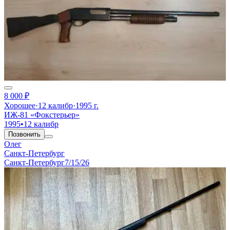
8 000 ₽
Хорошее
·
12 калибр
·
1995 г.
ИЖ-81 «Фокстерьер»
1995
•
12 калибр
Позвонить
Олег
Санкт-Петербург
Санкт-Петербург
7/15/26