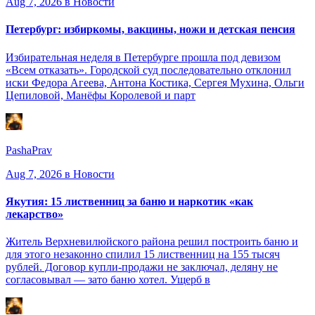
Aug 7, 2026
в Новости
Петербург: избиркомы, вакцины, ножи и детская пенсия
Избирательная неделя в Петербурге прошла под девизом
«Всем отказать». Городской суд последовательно отклонил
иски Федора Агеева, Антона Костика, Сергея Мухина, Ольги
Цепиловой, Манёфы Королевой и парт
PashaPrav
Aug 7, 2026
в Новости
Якутия: 15 лиственниц за баню и наркотик «как
лекарство»
Житель Верхневилюйского района решил построить баню и
для этого незаконно спилил 15 лиственниц на 155 тысяч
рублей. Договор купли-продажи не заключал, деляну не
согласовывал — зато баню хотел. Ущерб в