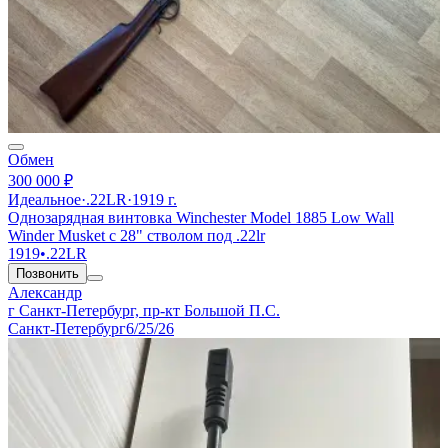
Обмен
300 000 ₽
Идеальное
·
.22LR
·
1919 г.
Однозарядная винтовка Winchester Model 1885 Low Wall
Winder Musket с 28" стволом под .22lr
1919
•
.22LR
Позвонить
Александр
г Санкт-Петербург, пр-кт Большой П.С.
Санкт-Петербург
6/25/26