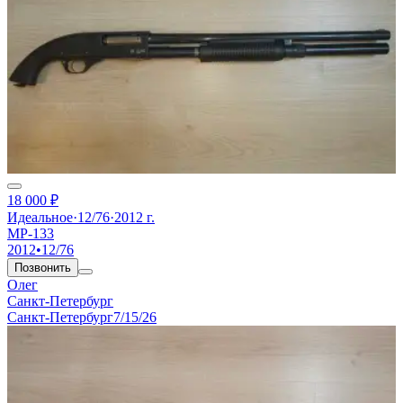
18 000 ₽
Идеальное
·
12/76
·
2012 г.
МР-133
2012
•
12/76
Позвонить
Олег
Санкт-Петербург
Санкт-Петербург
7/15/26