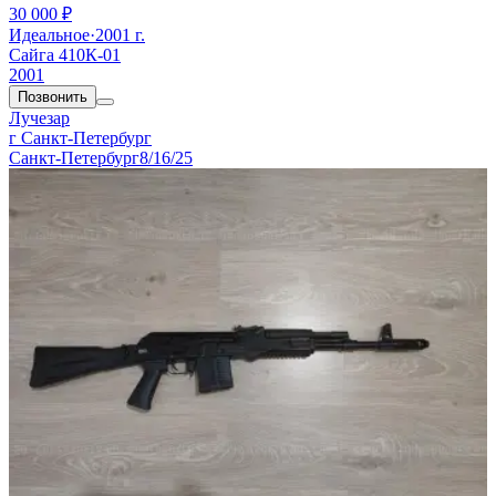
30 000 ₽
Идеальное
·
2001 г.
Сайга 410К-01
2001
Позвонить
Лучезар
г Санкт-Петербург
Санкт-Петербург
8/16/25