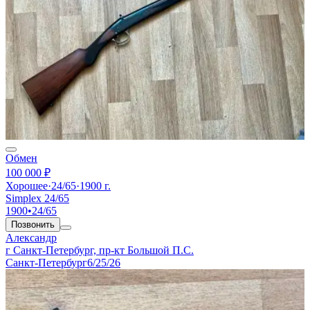
Обмен
100 000 ₽
Хорошее
·
24/65
·
1900 г.
Simplex 24/65
1900
•
24/65
Позвонить
Александр
г Санкт-Петербург, пр-кт Большой П.С.
Санкт-Петербург
6/25/26