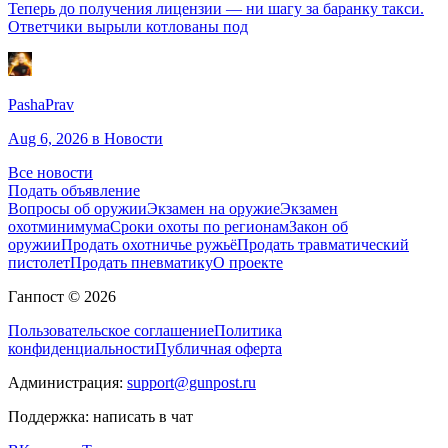
Теперь до получения лицензии — ни шагу за баранку такси.
Ответчики вырыли котлованы под
PashaPrav
Aug 6, 2026
в Новости
Все новости
Подать объявление
Вопросы об оружии
Экзамен на оружие
Экзамен
охотминимума
Сроки охоты по регионам
Закон об
оружии
Продать охотничье ружьё
Продать травматический
пистолет
Продать пневматику
О проекте
Ганпост © 2026
Пользовательское соглашение
Политика
конфиденциальности
Публичная оферта
Администрация:
support@gunpost.ru
Поддержка:
написать в чат