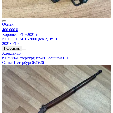
Обмен
400 000 ₽
Хорошее
·
9/19
·
2021 г.
KEL TEC SUB-2000 gen 2, 9x19
2021
•
9/19
Позвонить
Александр
г Санкт-Петербург, пр-кт Большой П.С.
Санкт-Петербург
6/25/26