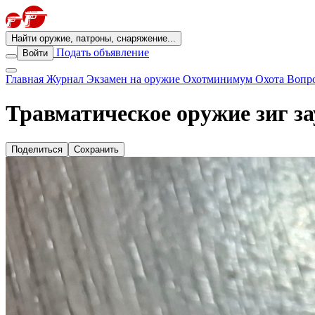
Найти оружие, патроны, снаряжение...
Подать объявление
Войти
Главная
Журнал
Экзамен на оружие
Охотминимум
Охота
Вопро
Травматическое оружие зиг за
Поделиться
Сохранить