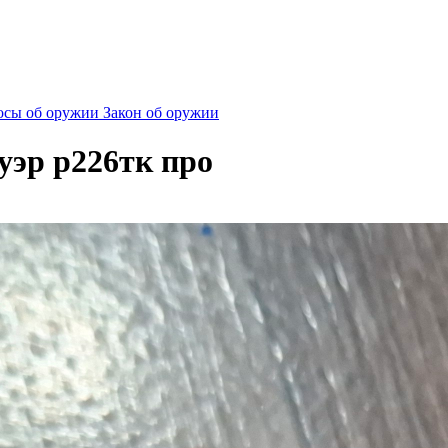
сы об оружии
Закон об оружии
уэр р226тк про