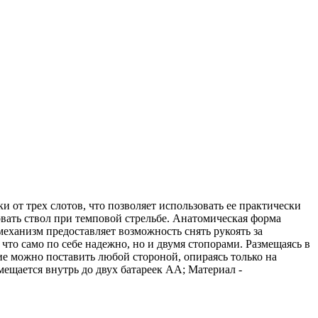
и от трех слотов, что позволяет использовать ее практически
вать ствол при темповой стрельбе. Анатомическая форма
еханизм предоставляет возможность снять рукоять за
то само по себе надежно, но и двумя стопорами. Размещаясь в
ие можно поставить любой стороной, опираясь только на
мещается внутрь до двух батареек АА; Материал -