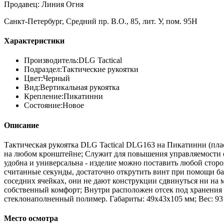
Продавец: Линия Огня
Санкт-Петербург, Средний пр. В.О., 85, лит. У, пом. 95Н
Характеристики
Производитель:
DLG Tactical
Подраздел:
Тактические рукоятки
Цвет:
Черный
Вид:
Вертикальная рукоятка
Крепление:
Пикатинни
Состояние:
Новое
Описание
Тактическая рукоятка DLG Tactical DLG163 на Пикатинни (пласти
на любом кронштейне; Служит для повышения управляемости ор
удобна и универсальна - изделие можно поставить любой сторо
считанные секунды, достаточно открутить винт при помощи ба
соседних ячейках, они не дают конструкции сдвинуться ни на 
собственный комфорт; Внутри расположен отсек под хранения с
стеклонаполненный полимер. Габариты: 49х43х105 мм; Вес: 93
Место осмотра