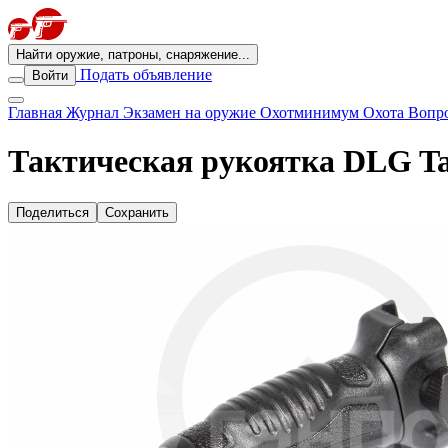
Найти оружие, патроны, снаряжение...
Подать объявление
Войти
Главная
Журнал
Экзамен на оружие
Охотминимум
Охота
Вопро
Тактическая рукоятка DLG Ta
Поделиться
Сохранить