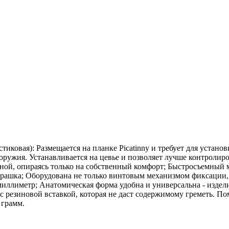
ковая): Размещается на планке Picatinny и требует для установк
ужия. Устанавливается на цевье и позволяет лучше контролиро
ной, опираясь только на собственный комфорт; Быстросъемный м
рашка; Оборудована не только винтовым механизмом фиксации, ч
миллиметр; Анатомическая форма удобна и универсальна - издел
 резиновой вставкой, которая не даст содержимому греметь. По
 грамм.