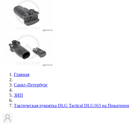
Главная
Санкт-Петербург
ЗИП
Тактическая рукоятка DLG Tactical DLG163 на Пикатинни