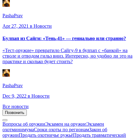
PashaPrav
Apr 27, 2021
в Новости
Булпап из Сайги: «Тень-41» — гениально или странно?
«Тест-оружие» превратило Сайгу-9 в булпап с «банкой» на
стволе и отводом гильз вниз. Интересно, но удобно ли это на
практике и сколько будет стоить?
PashaPrav
Dec 9, 2022
в Новости
Все новости
Позвонить
Вопросы об оружии
Экзамен на оружие
Экзамен
охотминимума
Сроки охоты по регионам
Закон об
оружии
Продать охотничье ружьё
Продать травматический