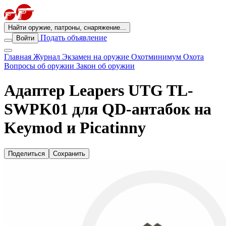
Найти оружие, патроны, снаряжение...
Подать объявление
Войти
Главная
Журнал
Экзамен на оружие
Охотминимум
Охота
Вопросы об оружии
Закон об оружии
Адаптер Leapers UTG TL-
SWPK01 для QD-антабок на
Keymod и Picatinny
Поделиться
Сохранить