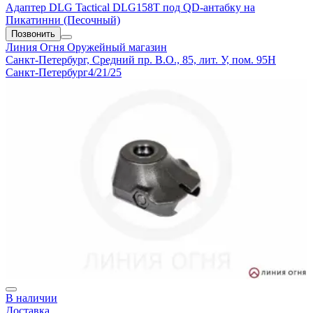
Адаптер DLG Tactical DLG158T под QD-антабку на
Пикатинни (Песочный)
Позвонить
Линия Огня
Оружейный магазин
Санкт-Петербург, Средний пр. В.О., 85, лит. У, пом. 95Н
Санкт-Петербург
4/21/25
В наличии
Доставка