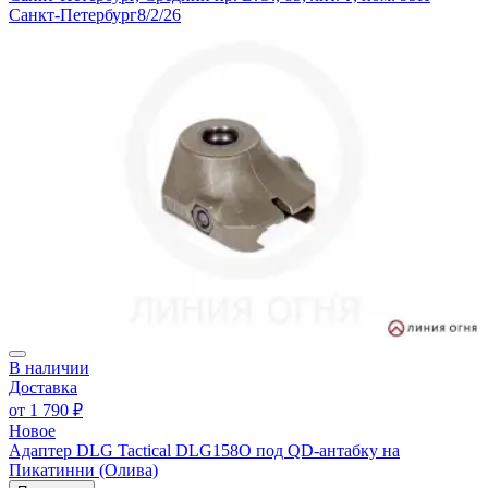
Санкт-Петербург
8/2/26
В наличии
Доставка
от
1 790 ₽
Новое
Адаптер DLG Tactical DLG158O под QD-антабку на
Пикатинни (Олива)