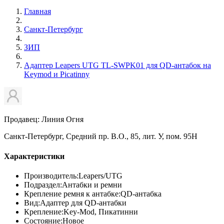
Главная
Санкт-Петербург
ЗИП
Адаптер Leapers UTG TL-SWPK01 для QD-антабок на
Keymod и Picatinny
Продавец: Линия Огня
Санкт-Петербург, Средний пр. В.О., 85, лит. У, пом. 95Н
Характеристики
Производитель:
Leapers/UTG
Подраздел:
Антабки и ремни
Крепление ремня к антабке:
QD-антабка
Вид:
Адаптер для QD-антабки
Крепление:
Key-Mod, Пикатинни
Состояние:
Новое