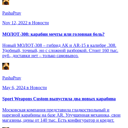
PashaPrav
Nov 12, 2022
в Новости
МОЛОТ-308: карабин мечты или головная боль?
Новый МОЛОТ-308 – гибрид АК и AR-15 в калибре .308.
Удобный, точный, но с сложной разборкой. Стоит 160 тыс.
руб., доставки нет – только самовывоз.
PashaPrav
May 6, 2024
в Новости
Sport Weapons Custom выпустила два новых карабина
Московская компания представила гладкоствольный и
нарезной карабины на базе AR. Улучшенная механика, свои
магазины, цены от 140 тыс. Есть конфигуратор и кредит.