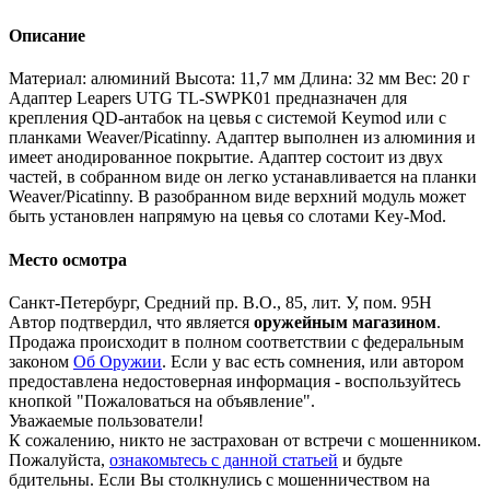
Описание
Материал: алюминий Высота: 11,7 мм Длина: 32 мм Вес: 20 г
Адаптер Leapers UTG TL-SWPK01 предназначен для
крепления QD-антабок на цевья с системой Keymod или с
планками Weaver/Picatinny. Адаптер выполнен из алюминия и
имеет анодированное покрытие. Адаптер состоит из двух
частей, в собранном виде он легко устанавливается на планки
Weaver/Picatinny. В разобранном виде верхний модуль может
быть установлен напрямую на цевья со слотами Key-Mod.
Место осмотра
Санкт-Петербург, Средний пр. В.О., 85, лит. У, пом. 95Н
Автор подтвердил, что является
оружейным магазином
.
Продажа происходит в полном соответствии с федеральным
законом
Об Оружии
. Если у вас есть сомнения, или автором
предоставлена недостоверная информация - воспользуйтесь
кнопкой "Пожаловаться на объявление".
Уважаемые пользователи!
К сожалению, никто не застрахован от встречи с мошенником.
Пожалуйста,
ознакомьтесь с данной статьей
и будьте
бдительны. Если Вы столкнулись с мошенничеством на