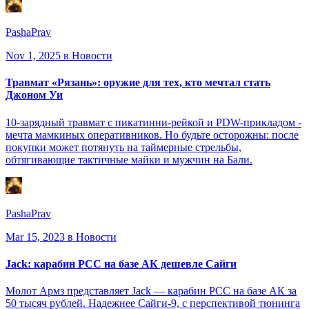
PashaPrav
Nov 1, 2025
в Новости
Травмат «Рязань»: оружие для тех, кто мечтал стать
Джоном Уи
10-зарядный травмат с пикатинни-рейкой и PDW-прикладом -
мечта мамкиных оперативников. Но будьте осторожны: после
покупки может потянуть на таймерные стрельбы,
обтягивающие тактичные майки и мужчин на Бали.
PashaPrav
Mar 15, 2023
в Новости
Jack: карабин PCC на базе АК дешевле Сайги
Молот Армз представляет Jack — карабин PCC на базе АК за
50 тысяч рублей. Надежнее Сайги-9, с перспективой тюнинга