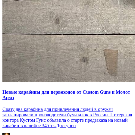
Новые карабины для первоходов от Custom Guns и Молот
Армз
Сразу два карабина для привлечения людей в оружач
запланировали производители бум-палок в России. Питерская
контора Кустом Гунс объявила о старте предзаказа на новый
карабин в калибре 345 тк.Доступен