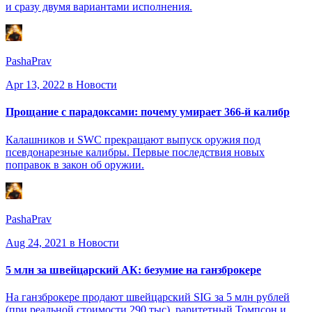
и сразу двумя вариантами исполнения.
PashaPrav
Apr 13, 2022
в Новости
Прощание с парадоксами: почему умирает 366-й калибр
Калашников и SWC прекращают выпуск оружия под
псевдонарезные калибры. Первые последствия новых
поправок в закон об оружии.
PashaPrav
Aug 24, 2021
в Новости
5 млн за швейцарский АК: безумие на ганзброкере
На ганзброкере продают швейцарский SIG за 5 млн рублей
(при реальной стоимости 290 тыс), раритетный Томпсон и