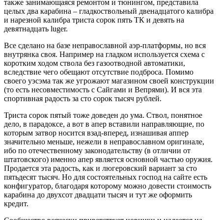
также занимающаяся ремонтом и тюнингом, представила
целых два карабина – гладкоствольный двенадцатого калибра
и нарезной калибра триста сорок пять ТК и девять на
девятнадцать luger.
Все сделано на базе неправославной аэр-платформы, но вся
внутрянка своя. Например на гладком используется схема с
коротким ходом ствола без газоотводной автоматики,
вследствие чего обещают отсутствие подброса. Помимо
своего уэсэма так же угрожают магазином своей конструкции
(то есть несовместимость с Сайгами и Вепрями). И вся эта
спортивная радость за сто сорок тысяч рублей.
Триста сорок пятый тоже доведен до ума. Ствол, понятное
дело, в парадоксе, а вот в апер вставили направляющие, по
которым затвор носится взад-вперед, изнашивая аппер
значительно меньше, нежели в неправославном оригинале,
ибо по отечественному законодательству (в отличии от
штатовского) именно апер является основной частью оружия.
Продается эта радость, как и люгеровский вариант за сто
пятьдесят тысяч. Но для состоятельных господ на сайте есть
конфигуратор, благодаря которому можно довести стоимость
карабина до двухсот двадцати тысяч и тут же оформить
кредит.