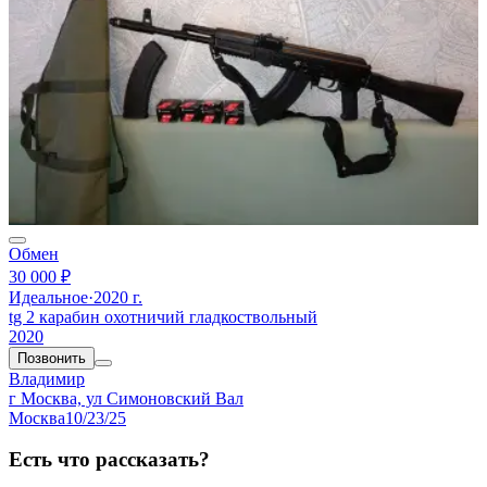
Обмен
30 000 ₽
Идеальное
·
2020 г.
tg 2 карабин охотничий гладкоствольный
2020
Позвонить
Владимир
г Москва, ул Симоновский Вал
Москва
10/23/25
Есть что рассказать?