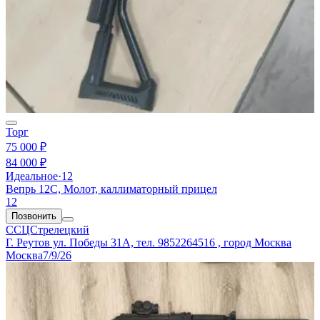
Торг
75 000 ₽
84 000 ₽
Идеальное
·
12
Вепрь 12С, Молот, каллиматорный прицел
12
Позвонить
ССЦСтрелецкий
Г. Реутов ул. Победы 31А, тел. 9852264516 , город Москва
Москва
7/9/26