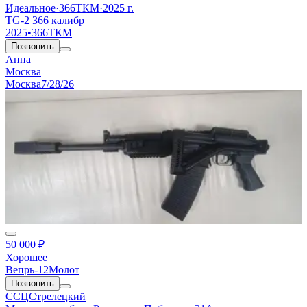
Идеальное
·
366ТКМ
·
2025 г.
TG-2 366 калибр
2025
•
366ТКМ
Позвонить
Анна
Москва
Москва
7/28/26
50 000 ₽
Хорошее
Вепрь-12Молот
Позвонить
ССЦСтрелецкий