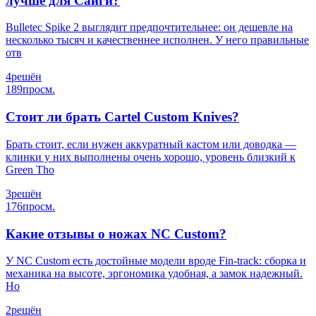
лучше для Сайги?
Bulletec Spike 2 выглядит предпочтительнее: он дешевле на
несколько тысяч и качественнее исполнен. У него правильные
отв
4
решён
189
просм.
Стоит ли брать Cartel Custom Knives?
Брать стоит, если нужен аккуратный кастом или доводка —
клинки у них выполнены очень хорошо, уровень близкий к
Green Tho
3
решён
176
просм.
Какие отзывы о ножах NC Custom?
У NC Custom есть достойные модели вроде Fin-track: сборка и
механика на высоте, эргономика удобная, а замок надежный.
Но
2
решён