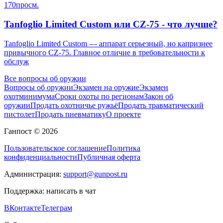
170
просм.
Tanfoglio Limited Custom или CZ-75 - что лучше?
Tanfoglio Limited Custom — аппарат серьезный, но капризнее
привычного CZ-75. Главное отличие в требовательности к
обслуж
Все вопросы об оружии
Вопросы об оружии
Экзамен на оружие
Экзамен
охотминимума
Сроки охоты по регионам
Закон об
оружии
Продать охотничье ружьё
Продать травматический
пистолет
Продать пневматику
О проекте
Ганпост © 2026
Пользовательское соглашение
Политика
конфиденциальности
Публичная оферта
Администрация:
support@gunpost.ru
Поддержка:
написать в чат
ВКонтакте
Телеграм