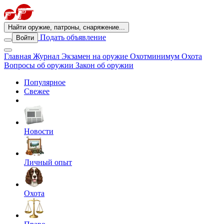
Найти оружие, патроны, снаряжение...
Подать объявление
Войти
Главная
Журнал
Экзамен на оружие
Охотминимум
Охота
Вопросы об оружии
Закон об оружии
Популярное
Свежее
Новости
Личный опыт
Охота