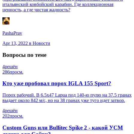
итальянский ковбойский карабин. Где коллекционная
ценность, а где чистая жадность?
PashaPrav
Apr 13, 2022
в Новости
Вопросы по теме
4
решён
286
просм.
Кто уже пробовал порох IGLA 155 Sport?
Порох рабочий. В 6.5х47 Lapua под 140-ю пулю на 37.5 гранах
выдает около 842 м/с, но на 38 гранах уже туго идет затвор.
4
решён
202
просм.
Custom Guns или Bullitec Spike 2 - какой УСМ