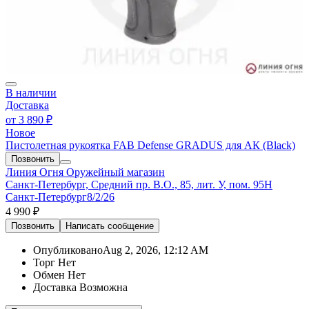
В наличии
Доставка
от
3 890 ₽
Новое
Пистолетная рукоятка FAB Defense GRADUS для АК (Black)
Позвонить
Линия Огня
Оружейный магазин
Санкт-Петербург, Средний пр. В.О., 85, лит. У, пом. 95Н
Санкт-Петербург
8/2/26
4 990 ₽
Позвонить
Написать
сообщение
Опубликовано
Aug 2, 2026, 12:12 AM
Торг
Нет
Обмен
Нет
Доставка
Возможна