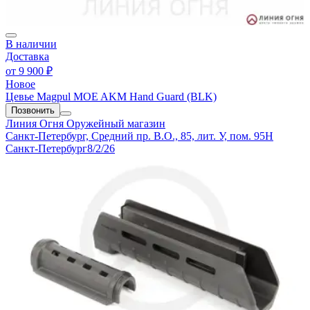
В наличии
Доставка
от
9 900 ₽
Новое
Цевье Magpul MOE AKM Hand Guard (BLK)
Позвонить
Линия Огня
Оружейный магазин
Санкт-Петербург, Средний пр. В.О., 85, лит. У, пом. 95Н
Санкт-Петербург
8/2/26