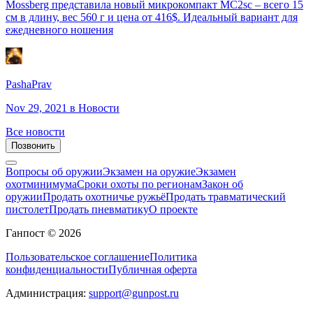
Mossberg представила новый микрокомпакт MC2sc – всего 15
см в длину, вес 560 г и цена от 416$. Идеальный вариант для
ежедневного ношения
PashaPrav
Nov 29, 2021
в Новости
Все новости
Позвонить
Вопросы об оружии
Экзамен на оружие
Экзамен
охотминимума
Сроки охоты по регионам
Закон об
оружии
Продать охотничье ружьё
Продать травматический
пистолет
Продать пневматику
О проекте
Ганпост © 2026
Пользовательское соглашение
Политика
конфиденциальности
Публичная оферта
Администрация:
support@gunpost.ru