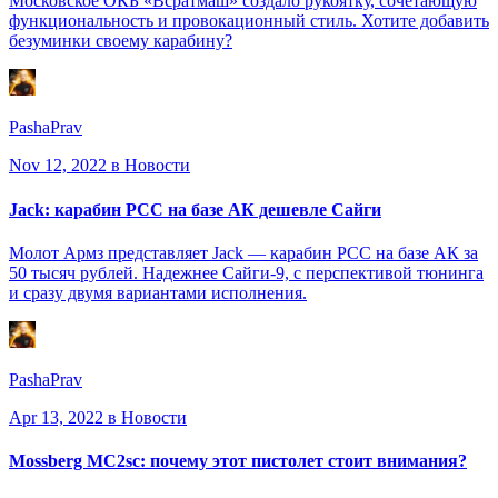
Московское ОКБ «Всратмаш» создало рукоятку, сочетающую
функциональность и провокационный стиль. Хотите добавить
безуминки своему карабину?
PashaPrav
Nov 12, 2022
в Новости
Jack: карабин PCC на базе АК дешевле Сайги
Молот Армз представляет Jack — карабин PCC на базе АК за
50 тысяч рублей. Надежнее Сайги-9, с перспективой тюнинга
и сразу двумя вариантами исполнения.
PashaPrav
Apr 13, 2022
в Новости
Mossberg MC2sc: почему этот пистолет стоит внимания?