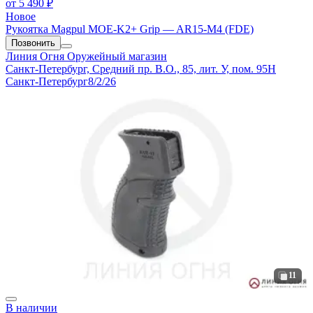
от
5 490 ₽
Новое
Рукоятка Magpul MOE-K2+ Grip — AR15-M4 (FDE)
Позвонить
Линия Огня
Оружейный магазин
Санкт-Петербург, Средний пр. В.О., 85, лит. У, пом. 95Н
Санкт-Петербург
8/2/26
11
В наличии