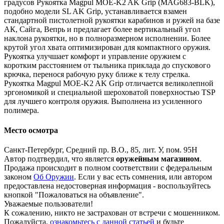
градусов Рукоятка Magpul MOE-K2 AK Grip (MAG683-BLK),
подобно модели SL AK Grip, устанавливается взамен
стандартной пистолетной рукоятки карабинов и ружей на базе
АК, Сайга, Вепрь и предлагает более вертикальный угол
наклона рукоятки, но в полноразмерном исполнении. Более
крутой угол хвата оптимизирован для компактного оружия.
Рукоятка улучшает комфорт и управление оружием с
коротким расстоянием от тыльника приклада до спускового
крючка, перенося рабочую руку ближе к телу стрелка.
Рукоятка Magpul MOE-K2 AK Grip отличается великолепной
эргономикой и специальной шероховатой поверхностью TSP
для лучшего контроля оружия. Выполнена из усиленного
полимера.
Место осмотра
Санкт-Петербург, Средний пр. В.О., 85, лит. У, пом. 95Н
Автор подтвердил, что является
оружейным магазином
.
Продажа происходит в полном соответствии с федеральным
законом
Об Оружии
. Если у вас есть сомнения, или автором
предоставлена недостоверная информация - воспользуйтесь
кнопкой "Пожаловаться на объявление".
Уважаемые пользователи!
К сожалению, никто не застрахован от встречи с мошенником.
Пожалуйста,
ознакомьтесь с данной статьей
и будьте