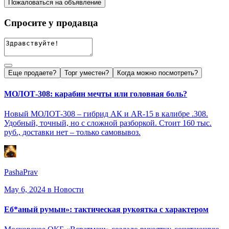
Пожаловаться на объявление
Спросите у продавца
Еще продаете?
Торг уместен?
Когда можно посмотреть?
МОЛОТ-308: карабин мечты или головная боль?
Новый МОЛОТ-308 – гибрид АК и AR-15 в калибре .308.
Удобный, точный, но с сложной разборкой. Стоит 160 тыс.
руб., доставки нет – только самовывоз.
PashaPrav
May 6, 2024
в Новости
Еб*аный румын»: тактическая рукоятка с характером