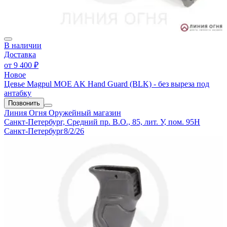
В наличии
Доставка
от
9 400 ₽
Новое
Цевье Magpul MOE AK Hand Guard (BLK) - без выреза под
антабку
Позвонить
Линия Огня
Оружейный магазин
Санкт-Петербург, Средний пр. В.О., 85, лит. У, пом. 95Н
Санкт-Петербург
8/2/26