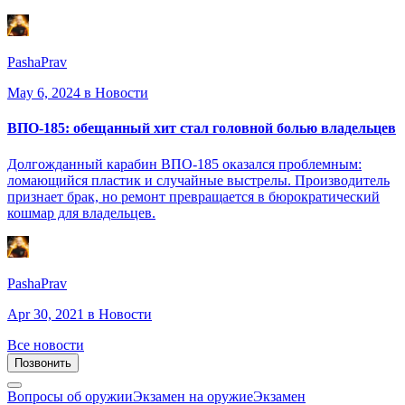
PashaPrav
May 6, 2024
в Новости
ВПО-185: обещанный хит стал головной болью владельцев
Долгожданный карабин ВПО-185 оказался проблемным:
ломающийся пластик и случайные выстрелы. Производитель
признает брак, но ремонт превращается в бюрократический
кошмар для владельцев.
PashaPrav
Apr 30, 2021
в Новости
Все новости
Позвонить
Вопросы об оружии
Экзамен на оружие
Экзамен