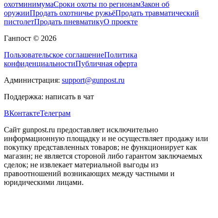
охотминимума
Сроки охоты по регионам
Закон об
оружии
Продать охотничье ружьё
Продать травматический
пистолет
Продать пневматику
О проекте
Ганпост © 2026
Пользовательское соглашение
Политика
конфиденциальности
Публичная оферта
Администрация:
support@gunpost.ru
Поддержка:
написать в чат
ВКонтакте
Телеграм
Сайт gunpost.ru предоставляет исключительно
информационную площадку и не осуществляет продажу или
покупку представленных товаров; не функционирует как
магазин; не является стороной либо гарантом заключаемых
сделок; не извлекает материальной выгоды из
правоотношений возникающих между частными и
юридическими лицами.