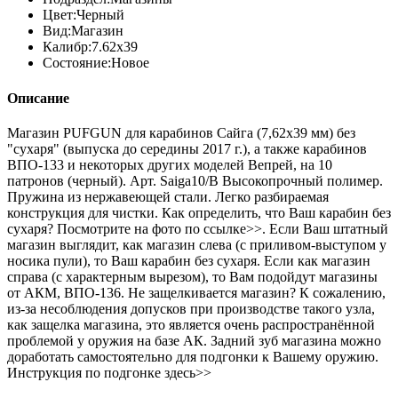
Цвет:
Черный
Вид:
Магазин
Калибр:
7.62х39
Состояние:
Новое
Описание
Магазин PUFGUN для карабинов Сайга (7,62х39 мм) без
"сухаря" (выпуска до середины 2017 г.), а также карабинов
ВПО-133 и некоторых других моделей Вепрей, на 10
патронов (черный). Арт. Saiga10/B Высокопрочный полимер.
Пружина из нержавеющей стали. Легко разбираемая
конструкция для чистки. Как определить, что Ваш карабин без
сухаря? Посмотрите на фото по ссылке>>. Если Ваш штатный
магазин выглядит, как магазин слева (с приливом-выступом у
носика пули), то Ваш карабин без сухаря. Если как магазин
справа (с характерным вырезом), то Вам подойдут магазины
от АКМ, ВПО-136. Не защелкивается магазин? К сожалению,
из-за несоблюдения допусков при производстве такого узла,
как защелка магазина, это является очень распространённой
проблемой у оружия на базе АК. Задний зуб магазина можно
доработать самостоятельно для подгонки к Вашему оружию.
Инструкция по подгонке здесь>>