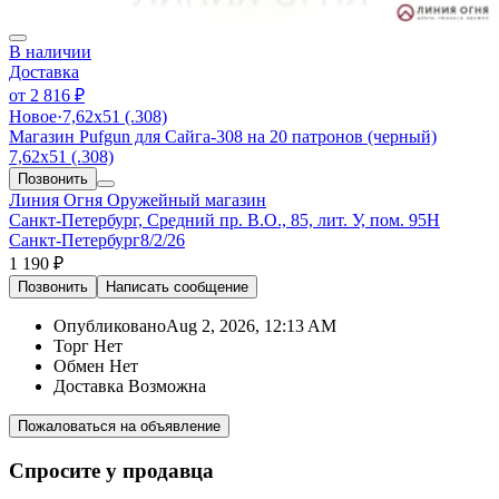
В наличии
Доставка
от
2 816 ₽
Новое
·
7,62х51 (.308)
Магазин Pufgun для Сайга-308 на 20 патронов (черный)
7,62х51 (.308)
Позвонить
Линия Огня
Оружейный магазин
Санкт-Петербург, Средний пр. В.О., 85, лит. У, пом. 95Н
Санкт-Петербург
8/2/26
1 190 ₽
Позвонить
Написать
сообщение
Опубликовано
Aug 2, 2026, 12:13 AM
Торг
Нет
Обмен
Нет
Доставка
Возможна
Пожаловаться на объявление
Спросите у продавца