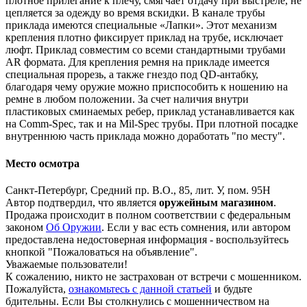
плотное прилегание к плечу, смягчает отдачу при выстреле, не
цепляется за одежду во время вскидки. В канале трубы
приклада имеются специальные «Лапки». Этот механизм
крепления плотно фиксирует приклад на трубе, исключает
люфт. Приклад совместим со всеми стандартными трубами
AR формата. Для крепления ремня на прикладе имеется
специальная прорезь, а также гнездо под QD-антабку,
благодаря чему оружие можно приспособить к ношению на
ремне в любом положении. За счет наличия внутри
пластиковых сминаемых ребер, приклад устанавливается как
на Comm-Spec, так и на Mil-Spec трубы. При плотной посадке
внутреннюю часть приклада можно доработать "по месту".
Место осмотра
Санкт-Петербург, Средний пр. В.О., 85, лит. У, пом. 95Н
Автор подтвердил, что является
оружейным магазином
.
Продажа происходит в полном соответствии с федеральным
законом
Об Оружии
. Если у вас есть сомнения, или автором
предоставлена недостоверная информация - воспользуйтесь
кнопкой "Пожаловаться на объявление".
Уважаемые пользователи!
К сожалению, никто не застрахован от встречи с мошенником.
Пожалуйста,
ознакомьтесь с данной статьей
и будьте
бдительны. Если Вы столкнулись с мошенничеством на