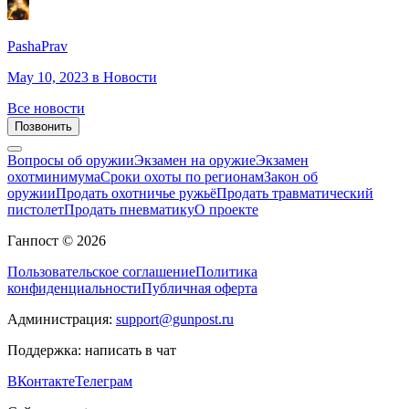
PashaPrav
May 10, 2023
в Новости
Все новости
Позвонить
Вопросы об оружии
Экзамен на оружие
Экзамен
охотминимума
Сроки охоты по регионам
Закон об
оружии
Продать охотничье ружьё
Продать травматический
пистолет
Продать пневматику
О проекте
Ганпост © 2026
Пользовательское соглашение
Политика
конфиденциальности
Публичная оферта
Администрация:
support@gunpost.ru
Поддержка:
написать в чат
ВКонтакте
Телеграм