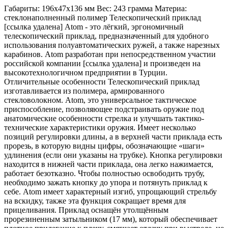
Габариты: 196х47х136 мм Вес: 243 грамма Материа:
стеклонаполненный полимер Телескопический приклад
[ссылка удалена] Atom - это лёгкий, эргономичный
телескопический приклад, предназначенный для удобного
использования полуавтоматических ружей, а также нарезных
карабинов. Atom разработан при непосредственном участии
российской компании [ссылка удалена] и произведен на
высокотехнологичном предприятии в Турции.
Отличительные особенности Телескопический приклад
изготавливается из полимера, армированного
стекловолокном. Atom, это универсальное тактическое
приспособление, позволяющее подстраивать оружие под
анатомические особенности стрелка и улучшать тактико-
технические характеристики оружия. Имеет несколько
позиций регулировки длины, а в верхней части приклада есть
прорезь, в которую видны цифры, обозначающие «шаги»
удлинения (если они указаны на трубке). Кнопка регулировки
находится в нижней части приклада, она легко нажимается,
работает безотказно. Чтобы полностью освободить трубу,
необходимо зажать кнопку до упора и потянуть приклад к
себе. Atom имеет характерный изгиб, упрощающий стрельбу
на вскидку, также эта функция сокращает время для
прицеливания. Приклад оснащён утолщённым
прорезиненным затыльником (17 мм), который обеспечивает