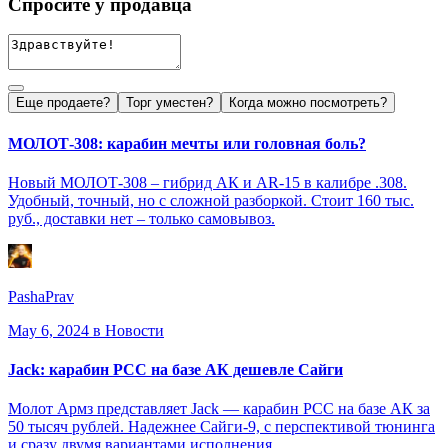
Спросите у продавца
Еще продаете?
Торг уместен?
Когда можно посмотреть?
МОЛОТ-308: карабин мечты или головная боль?
Новый МОЛОТ-308 – гибрид АК и AR-15 в калибре .308.
Удобный, точный, но с сложной разборкой. Стоит 160 тыс.
руб., доставки нет – только самовывоз.
PashaPrav
May 6, 2024
в Новости
Jack: карабин PCC на базе АК дешевле Сайги
Молот Армз представляет Jack — карабин PCC на базе АК за
50 тысяч рублей. Надежнее Сайги-9, с перспективой тюнинга
и сразу двумя вариантами исполнения.