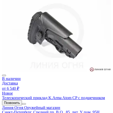
В наличии
Доставка
от
6 540 ₽
Новое
Телескопический приклад K.Arma Atom CP с подщечником
Позвонить
Линия Огня
Оружейный магазин
Санкт-Петербург, Средний пр. В.О., 85, лит. У, пом. 95Н