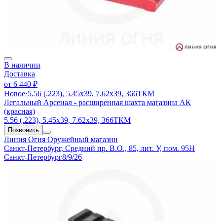
В наличии
Доставка
от
6 440 ₽
Новое
·
5.56 (.223), 5.45х39, 7.62х39, 366ТКМ
Легальный Арсенал - расширенная шахта магазина АК
(красная)
5.56 (.223), 5.45х39, 7.62х39, 366ТКМ
Позвонить
Линия Огня
Оружейный магазин
Санкт-Петербург, Средний пр. В.О., 85, лит. У, пом. 95Н
Санкт-Петербург
8/9/26