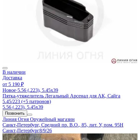
В наличии
Доставка
от
5 190 ₽
Новое
·
5.56 (.223), 5.45х39
Пятка-утяжелитель Легальный Арсенал для АК, Сайга
5.45/223 (+5 патронов)
5.56 (.223), 5.45х39
Позвонить
Линия Огня
Оружейный магазин
Санкт-Петербург, Средний пр. В.О., 85, лит. У, пом. 95Н
Санкт-Петербург
8/9/26