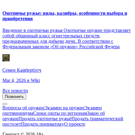
Охотничье ружье: виды, калибры, особенности выбора и
приобретения
Введение в охотничьи ружья Охотничье оружие представляет
собой обширный класс огнестрельных средств,
предназначенных для добычи дичи. В соответствии с
Федеральным законом «Об оружии» Российской Федера
Семен Камбербэтч
Mar 4, 2026
в Wiki
Все новости
Позвонить
Вопросы об оружии
Экзамен на оружие
Экзамен
охотминимума
Сроки охоты по регионам
Закон об
оружии
Продать охотничье ружьё
Продать травматический
пистолет
Продать пневматику
О проекте
Ганпост © 2026
18+