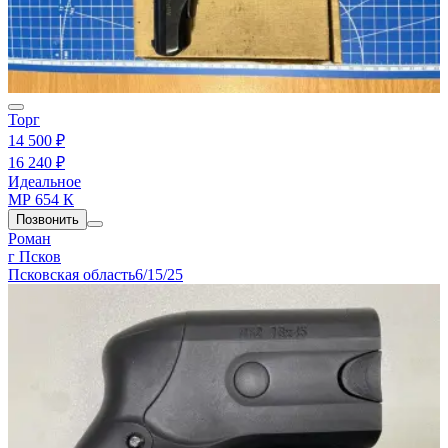
Торг
14 500 ₽
16 240 ₽
Идеальное
МР 654 К
Позвонить
Роман
г Псков
Псковская область
6/15/25