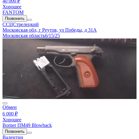
40 000 ₽
Хорошее
FANTOM
Позвонить
ССЦСтрелецкий
Московская обл, г Реутов, ул Победы, д 31А
Московская область
6/15/25
Обмен
6 000 ₽
Хорошее
Borner ПМ49 Blowback
Позвонить
Валентин