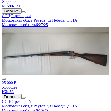
Хорошее
МР-80-13Т
Позвонить
ССЦСтрелецкий
Московская обл, г Реутов, ул Победы, д 31А
Московская область
6/27/25
25 000 ₽
Хорошее
ИЖ-58
Позвонить
ССЦСтрелецкий
Московская обл, г Реутов, ул Победы, д 31А
Московская область
6/15/25