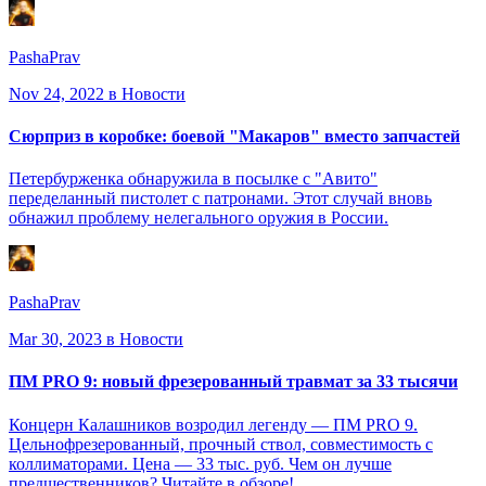
PashaPrav
Nov 24, 2022
в Новости
Сюрприз в коробке: боевой "Макаров" вместо запчастей
Петербурженка обнаружила в посылке с "Авито"
переделанный пистолет с патронами. Этот случай вновь
обнажил проблему нелегального оружия в России.
PashaPrav
Mar 30, 2023
в Новости
ПМ PRO 9: новый фрезерованный травмат за 33 тысячи
Концерн Калашников возродил легенду — ПМ PRO 9.
Цельнофрезерованный, прочный ствол, совместимость с
коллиматорами. Цена — 33 тыс. руб. Чем он лучше
предшественников? Читайте в обзоре!