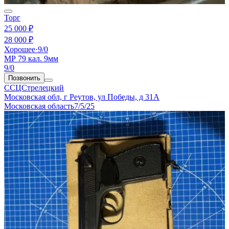
Торг
25 000 ₽
28 000 ₽
Хорошее
·
9/0
МР 79 кал. 9мм
9/0
Позвонить
ССЦСтрелецкий
Московская обл, г Реутов, ул Победы, д 31А
Московская область
7/5/25