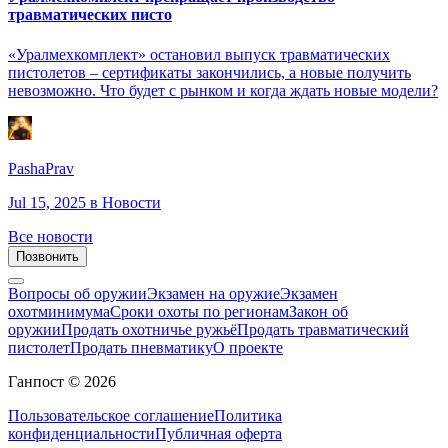
травматических писто
«Уралмехкомплект» остановил выпуск травматических
пистолетов – сертификаты закончились, а новые получить
невозможно. Что будет с рынком и когда ждать новые модели?
PashaPrav
Jul 15, 2025
в Новости
Все новости
Позвонить
Вопросы об оружии
Экзамен на оружие
Экзамен
охотминимума
Сроки охоты по регионам
Закон об
оружии
Продать охотничье ружьё
Продать травматический
пистолет
Продать пневматику
О проекте
Ганпост © 2026
Пользовательское соглашение
Политика
конфиденциальности
Публичная оферта