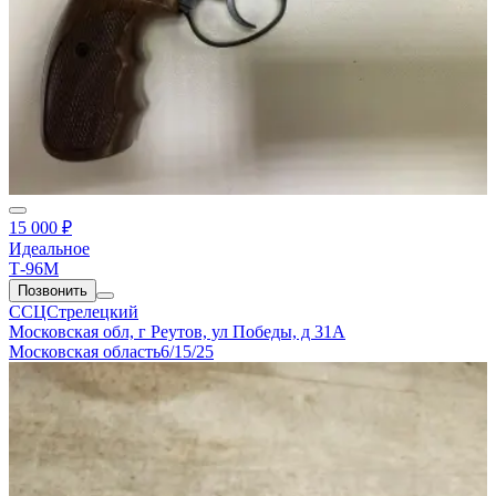
15 000 ₽
Идеальное
Т-96М
Позвонить
ССЦСтрелецкий
Московская обл, г Реутов, ул Победы, д 31А
Московская область
6/15/25