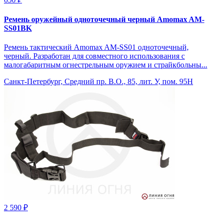
Ремень оружейный одноточечный черный Amomax AM-
SS01BK
Ремень тактический Amomax AM-SS01 одноточечный,
черный. Разработан для совместного использования с
малогабаритным огнестрельным оружием и страйкбольны...
Санкт-Петербург, Средний пр. В.О., 85, лит. У, пом. 95Н
2 590 ₽