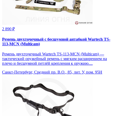
2 890 ₽
Ремень двухточечный с бесшумной антабкой Wartech TS-
113-MCN (Multicam)
Ремень двухточечный Wartech TS-113-MCN (Multicam) —
тактический оружейный ремень с мягким расширением на
плечо и бесшумной петлёй крепления к оружию....
Санкт-Петербург, Средний пр. В.О., 85, лит. У, пом. 95Н