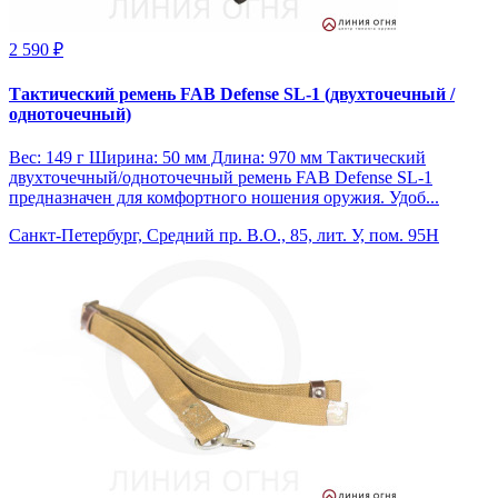
2 590 ₽
Тактический ремень FAB Defense SL-1 (двухточечный /
одноточечный)
Вес: 149 г Ширина: 50 мм Длина: 970 мм Тактический
двухточечный/одноточечный ремень FAB Defense SL-1
предназначен для комфортного ношения оружия. Удоб...
Санкт-Петербург, Средний пр. В.О., 85, лит. У, пом. 95Н