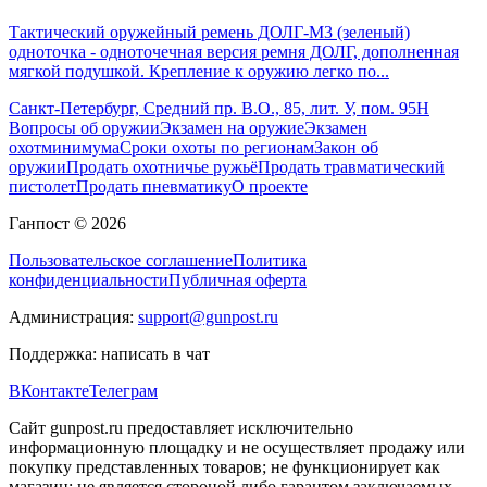
Тактический оружейный ремень ДОЛГ-М3 (зеленый)
одноточка - одноточечная версия ремня ДОЛГ, дополненная
мягкой подушкой. Крепление к оружию легко по...
Санкт-Петербург, Средний пр. В.О., 85, лит. У, пом. 95Н
Вопросы об оружии
Экзамен на оружие
Экзамен
охотминимума
Сроки охоты по регионам
Закон об
оружии
Продать охотничье ружьё
Продать травматический
пистолет
Продать пневматику
О проекте
Ганпост © 2026
Пользовательское соглашение
Политика
конфиденциальности
Публичная оферта
Администрация:
support@gunpost.ru
Поддержка:
написать в чат
ВКонтакте
Телеграм
Сайт gunpost.ru предоставляет исключительно
информационную площадку и не осуществляет продажу или
покупку представленных товаров; не функционирует как
магазин; не является стороной либо гарантом заключаемых