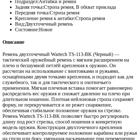
Подраздел:
Антабки и ремни
Задняя точка:
Стропа ремня, В обхват приклада
Передняя точка:
Стропа ремня
Крепление ремня к антабке:
Стропа ремня
Вид:
Двухточечный ремень
Состояние:
Новое
Описание
Ремень двухточечный Wartech TS-113-BK (Черный) —
тактический оружейный ремень с мягким расширением на
плечо и бесшумной петлёй крепления к оружию. Он
рассчитан на использование с винтовками и ружьями,
оснащёнными двумя точками крепления, и подходит как для
служебного, так и для тактического и охотничьего
применения. Мягкая плечевая вставка помогает равномерно
распределить вес оружия и снижает давление на плечо при
длительном ношении. Плотная нейлоновая стропа сохраняет
форму, не перекручивается и не режет снаряжение,
обеспечивая стабильное положение оружия на стрелке.
Ремень Wartech TS-113-BK позволяет быстро регулировать
длину под рост стрелка, способ ношения и конкретную
модель оружия. Конструкция двухточечного крепления
обеспечивает контролируемое положение карабина или ружья
на груди или боку, уменьшая раскачивание при перемещении