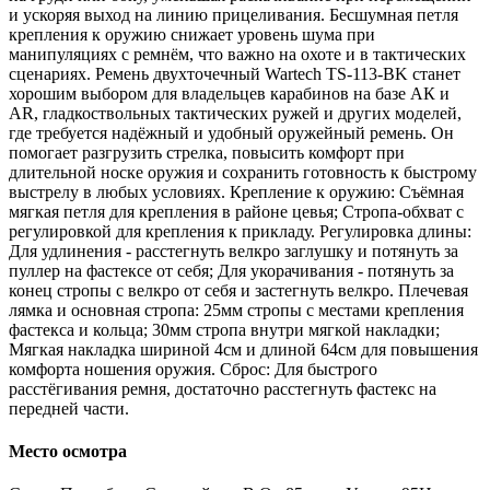
и ускоряя выход на линию прицеливания. Бесшумная петля
крепления к оружию снижает уровень шума при
манипуляциях с ремнём, что важно на охоте и в тактических
сценариях. Ремень двухточечный Wartech TS-113-BK станет
хорошим выбором для владельцев карабинов на базе АК и
AR, гладкоствольных тактических ружей и других моделей,
где требуется надёжный и удобный оружейный ремень. Он
помогает разгрузить стрелка, повысить комфорт при
длительной носке оружия и сохранить готовность к быстрому
выстрелу в любых условиях. Крепление к оружию: Съёмная
мягкая петля для крепления в районе цевья; Стропа-обхват с
регулировкой для крепления к прикладу. Регулировка длины:
Для удлинения - расстегнуть велкро заглушку и потянуть за
пуллер на фастексе от себя; Для укорачивания - потянуть за
конец стропы с велкро от себя и застегнуть велкро. Плечевая
лямка и основная стропа: 25мм стропы с местами крепления
фастекса и кольца; 30мм стропа внутри мягкой накладки;
Мягкая накладка шириной 4см и длиной 64см для повышения
комфорта ношения оружия. Сброс: Для быстрого
расстёгивания ремня, достаточно расстегнуть фастекс на
передней части.
Место осмотра