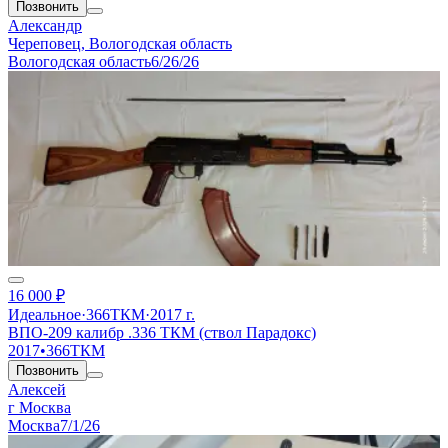
Позвонить
Александр
Череповец, Вологодская область
Вологодская область
6/26/26
16 000 ₽
Идеальное
·
366ТКМ
·
2017 г.
ВПО-209 калибр .336 ТКМ (ствол Парадокс)
2017
•
366ТКМ
Позвонить
Алексей
г Москва
Москва
7/1/26