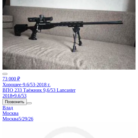
73 000 ₽
Хорошее
·
9.6/53
·
2018 г.
ВПО 233 Таёжник 9,6/53 Lancaster
2018
•
9.6/53
Позвонить
Влад
Москва
Москва
5/29/26