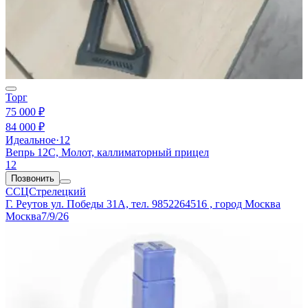
Торг
75 000 ₽
84 000 ₽
Идеальное
·
12
Вепрь 12С, Молот, каллиматорный прицел
12
Позвонить
ССЦСтрелецкий
Г. Реутов ул. Победы 31А, тел. 9852264516 , город Москва
Москва
7/9/26