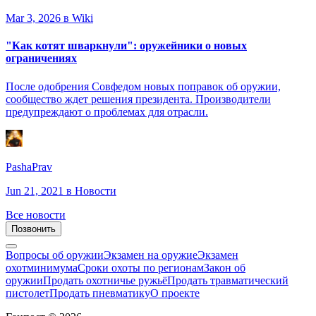
Mar 3, 2026
в Wiki
"Как котят шваркнули": оружейники о новых
ограничениях
После одобрения Совфедом новых поправок об оружии,
сообщество ждет решения президента. Производители
предупреждают о проблемах для отрасли.
PashaPrav
Jun 21, 2021
в Новости
Все новости
Позвонить
Вопросы об оружии
Экзамен на оружие
Экзамен
охотминимума
Сроки охоты по регионам
Закон об
оружии
Продать охотничье ружьё
Продать травматический
пистолет
Продать пневматику
О проекте