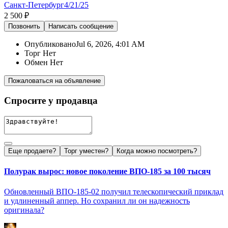
Санкт-Петербург
4/21/25
2 500 ₽
Позвонить
Написать
сообщение
Опубликовано
Jul 6, 2026, 4:01 AM
Торг
Нет
Обмен
Нет
Пожаловаться на объявление
Спросите у продавца
Еще продаете?
Торг уместен?
Когда можно посмотреть?
Полурак вырос: новое поколение ВПО-185 за 100 тысяч
Обновленный ВПО-185-02 получил телескопический приклад
и удлиненный аппер. Но сохранил ли он надежность
оригинала?