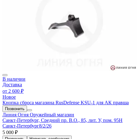
В наличии
Доставка
от
2 600 ₽
Новое
Кнопка сброса магазина RusDefense KSU-1 для АК правша
Позвонить
Линия Огня
Оружейный магазин
Санкт-Петербург, Средний пр. В.О., 85, лит. У, пом. 95Н
Санкт-Петербург
8/2/26
5 000 ₽
Позвонить
Написать
сообщение