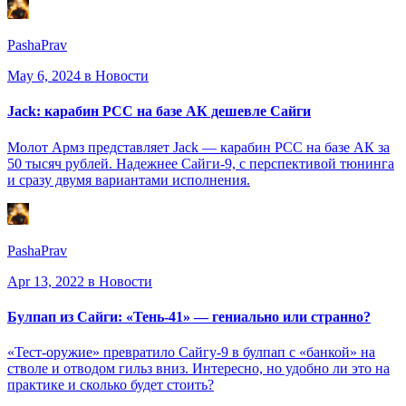
PashaPrav
May 6, 2024
в Новости
Jack: карабин PCC на базе АК дешевле Сайги
Молот Армз представляет Jack — карабин PCC на базе АК за
50 тысяч рублей. Надежнее Сайги-9, с перспективой тюнинга
и сразу двумя вариантами исполнения.
PashaPrav
Apr 13, 2022
в Новости
Булпап из Сайги: «Тень-41» — гениально или странно?
«Тест-оружие» превратило Сайгу-9 в булпап с «банкой» на
стволе и отводом гильз вниз. Интересно, но удобно ли это на
практике и сколько будет стоить?