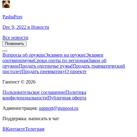
PashaPrav
Dec 9, 2022
в Новости
Все новости
Позвонить
Вопросы об оружии
Экзамен на оружие
Экзамен
охотминимума
Сроки охоты по регионам
Закон об
оружии
Продать охотничье ружьё
Продать травматический
пистолет
Продать пневматику
О проекте
Ганпост © 2026
Пользовательское соглашение
Политика
конфиденциальности
Публичная оферта
Администрация:
support@gunpost.ru
Поддержка:
написать в чат
ВКонтакте
Телеграм