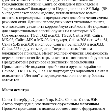
гражданские карабины Сайга со складным прикладом и
"вертикальным" блокиратором Переводчик огня SF-Saiga (SF-
S) представляет собой изделие, устанавливаемое взамен
штатного переводчика, и предназначен для облегчения смены
режимов огня. Данный переводчик имеет титановые винты,
что позволяет увеличить коррозийную стойкость. Не подходит
для гладкоствольных версий оружия на платформе АК.
Совместимость: TG2, TG2 исп.03, TG2S, Сайга-МК, Сайга
МК-03, Сайга-МК и МК-03 без сухаря, Сайга-308 исп. 46 и 61,
Сайга 5.45 исп.030 и исп.033, Сайга 7.62 исп.030 и исп.033,
Сайга-223 и другие модели с "вертикальным" типом
блокиратора приклада. Имеет ряд преимуществ: Возможность
переключения огня без отрыва кисти от пистолетной рукоятки
Предусмотрена регулировка жесткости переключения
Примечание: Не подходит для боевого оружия, карабинов
Сайга-9, TR9, TR9S, TR3. Не подходит для карабинов Сайга в
исполнении "Легион" с переводчиком огня по типу боевых
автоматов.
Место осмотра
Санкт-Петербург, Средний пр. В.О., 85, лит. У, пом. 95Н
Автор подтвердил, что является
оружейным магазином
.
Продажа происходит в полном соответствии с федеральным