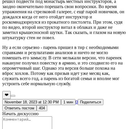
решил подвести под монастырь местных инструкторов, а
заодно окончательно порешать свои вопросики. Во время
упражнения на стрелковой галерее, с ещё парой новичков, он
дождался когда от него отойдет инструктор и
роскомнадзорнулся из прокатного пистолета. При этом, судя
по видео, второй инструктор витал в облаках и даже не
заметил крышесносной шутки. Так сказать, и глазом на новую
штукатурку стен не повел.
Ну а если серьезно - парень пришел в тир с необходимыми
справками и результатами анализов и ничто не могло
помешать его замыслу. В сети мелькали версии, что паренек
накануне получил повестку в армию, и это сподвигло его на
опрометчивый шаг. Однако эта версия больше похожа на
вброс хохлов. Потому как призыв идет уже месяц как,
служить всего год, а парень из богатой семьи и вполне мог
устроить себе нормальную службу.
❤️
0
November 18, 2023 at 12:30 PM
1 мин
Поделиться
Ответить постом
404
Начать дискуссию