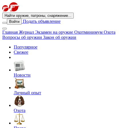
Найти оружие, патроны, снаряжение...
Подать объявление
Войти
Главная
Журнал
Экзамен на оружие
Охотминимум
Охота
Вопросы об оружии
Закон об оружии
Популярное
Свежее
Новости
Личный опыт
Охота