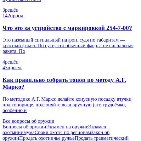
3
решён
142
просм.
Что это за устройство с маркировкой 254-7-00?
Это наземный сигнальный патрон, судя по габаритам —
красный факел. По сути, это обычный фаер, а не сигнальная
ракета. По
4
решён
43
просм.
Как правильно собрать топор по методу А.Г.
Марко?
По методике А.Г. Марко: делайте конусную посадку втулки
под топорище, подгоняйте всад вручную (это трудоёмко,
особенно н
Все вопросы об оружии
Вопросы об оружии
Экзамен на оружие
Экзамен
охотминимума
Сроки охоты по регионам
Закон об
оружии
Продать охотничье ружьё
Продать травматический