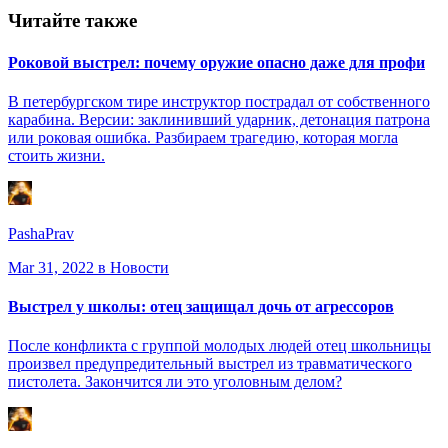
Читайте также
Роковой выстрел: почему оружие опасно даже для профи
В петербургском тире инструктор пострадал от собственного
карабина. Версии: заклинивший ударник, детонация патрона
или роковая ошибка. Разбираем трагедию, которая могла
стоить жизни.
PashaPrav
Mar 31, 2022
в Новости
Выстрел у школы: отец защищал дочь от агрессоров
После конфликта с группой молодых людей отец школьницы
произвел предупредительный выстрел из травматического
пистолета. Закончится ли это уголовным делом?