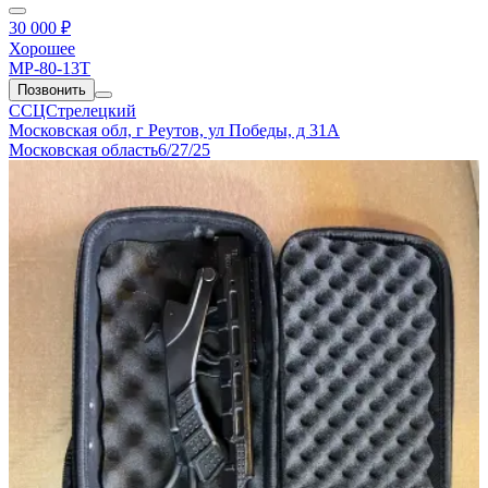
30 000 ₽
Хорошее
МР-80-13Т
Позвонить
ССЦСтрелецкий
Московская обл, г Реутов, ул Победы, д 31А
Московская область
6/27/25