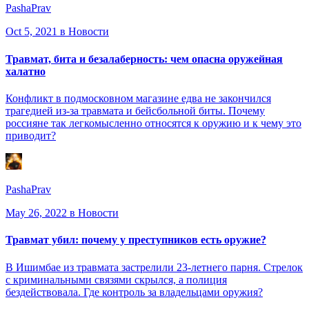
PashaPrav
Oct 5, 2021
в Новости
Травмат, бита и безалаберность: чем опасна оружейная
халатно
Конфликт в подмосковном магазине едва не закончился
трагедией из-за травмата и бейсбольной биты. Почему
россияне так легкомысленно относятся к оружию и к чему это
приводит?
PashaPrav
May 26, 2022
в Новости
Травмат убил: почему у преступников есть оружие?
В Ишимбае из травмата застрелили 23-летнего парня. Стрелок
с криминальными связями скрылся, а полиция
бездействовала. Где контроль за владельцами оружия?