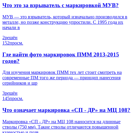
Что это за взрыватель с маркировкой МУВ?
МУВ — это взрыватель, который изначально производился в
металле, но позже конструкцию упростили. С 1995 года их
начали в
2
решён
152
просм.
Где найти фото маркировок ПММ 2013-2015
годов?
Для изучения маркировок ПММ тех лет стоит смотреть на
современные ПМ того же периода — принцип нанесения
серийников и шр
3
решён
145
просм.
Что означает маркировка «СП - ДР» на МЦ 108?
Маркировка «СП - ДР» на МЦ 108 наносится на длинные
стволы (750 мм). Такие стволы отличаются повышенной
кучностью и позв