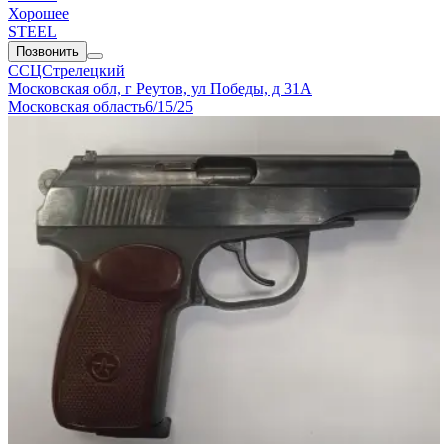
Хорошее
STEEL
Позвонить
ССЦСтрелецкий
Московская обл, г Реутов, ул Победы, д 31А
Московская область
6/15/25