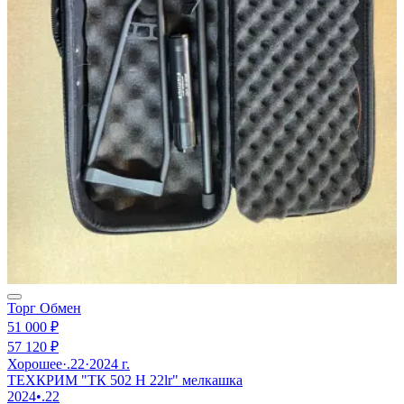
Торг
Обмен
51 000 ₽
57 120 ₽
Хорошее
·
.22
·
2024 г.
ТЕХКРИМ "ТК 502 Н 22lr" мелкашка
2024
•
.22