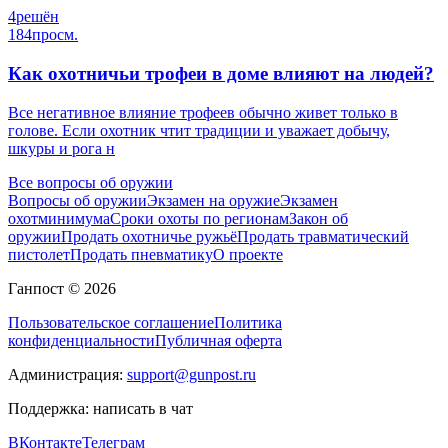
4
решён
184
просм.
Как охотничьи трофеи в доме влияют на людей?
Все негативное влияние трофеев обычно живет только в
голове. Если охотник чтит традиции и уважает добычу,
шкуры и рога н
Все вопросы об оружии
Вопросы об оружии
Экзамен на оружие
Экзамен
охотминимума
Сроки охоты по регионам
Закон об
оружии
Продать охотничье ружьё
Продать травматический
пистолет
Продать пневматику
О проекте
Ганпост © 2026
Пользовательское соглашение
Политика
конфиденциальности
Публичная оферта
Администрация:
support@gunpost.ru
Поддержка:
написать в чат
ВКонтакте
Телеграм