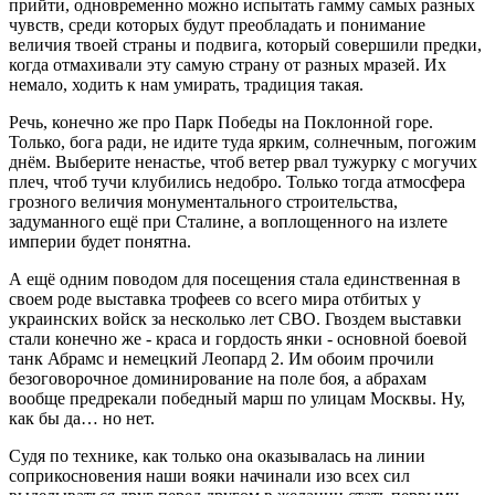
прийти, одновременно можно испытать гамму самых разных
чувств, среди которых будут преобладать и понимание
величия твоей страны и подвига, который совершили предки,
когда отмахивали эту самую страну от разных мразей. Их
немало, ходить к нам умирать, традиция такая.
Речь, конечно же про Парк Победы на Поклонной горе.
Только, бога ради, не идите туда ярким, солнечным, погожим
днём. Выберите ненастье, чтоб ветер рвал тужурку с могучих
плеч, чтоб тучи клубились недобро. Только тогда атмосфера
грозного величия монументального строительства,
задуманного ещё при Сталине, а воплощенного на излете
империи будет понятна.
А ещё одним поводом для посещения стала единственная в
своем роде выставка трофеев со всего мира отбитых у
украинских войск за несколько лет СВО. Гвоздем выставки
стали конечно же - краса и гордость янки - основной боевой
танк Абрамс и немецкий Леопард 2. Им обоим прочили
безоговорочное доминирование на поле боя, а абрахам
вообще предрекали победный марш по улицам Москвы. Ну,
как бы да… но нет.
Судя по технике, как только она оказывалась на линии
соприкосновения наши вояки начинали изо всех сил