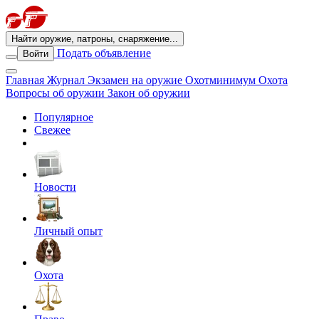
Найти оружие, патроны, снаряжение...
Подать объявление
Войти
Главная
Журнал
Экзамен на оружие
Охотминимум
Охота
Вопросы об оружии
Закон об оружии
Популярное
Свежее
Новости
Личный опыт
Охота