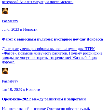
резервов? Анализ ситуации после мятежа.
PashaPrav
Jul 6, 2023
в Новости
Фагот с выносным пультом: кустарное ноу-хау Донбасса
Донецкие умельцы собрали выносной пульт для ПТРК
«Фагот», повысив живучесть расчетов. Почему российские
заводы не могут повторить это решение? Жизнь бойцов
дороже.
PashaPrav
Jan 19, 2023
в Новости
Орелэкспо-2021: между развитием и запретами
На предстоящей выставке Орелэкспо обсудят судьбу