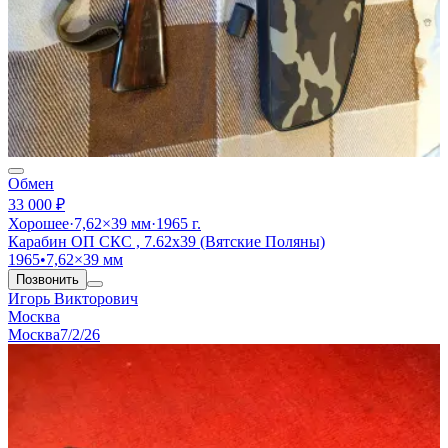
Обмен
33 000 ₽
Хорошее
·
7,62×39 мм
·
1965 г.
Карабин ОП СКС , 7.62х39 (Вятские Поляны)
1965
•
7,62×39 мм
Позвонить
Игорь Викторович
Москва
Москва
7/2/26