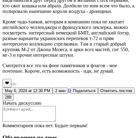
выделываться друг перед другом в желании стать первыми,
кто сжег кошака или абраху. Долбили по ним всем что было, а
полировали нынешние короли воздуха - дронщики.
Кроме чудо-танков, которым в компанию пока не хватает
английского челленджера и французского леклерка, можно
посмотреть интересный немецкий БМП, английский бэтэр,
разные варианты украинских перепевов т-72 и прям
интересную коллекцию стрелковки. Там и старый добрый
крупняк М-2 от Джона Мозеса, и арки всех мастей, сиг 550,
мг-3 и прочие интересные штуки.
Смотрится все это на фоне памятников и флагов - мое
почтение. Короче, есть возможность - иди, не думай.
❤️
0
May 6, 2024 at 12:30 PM
2 мин
Поделиться
Ответить постом
288
Начать дискуссию
Комментариев пока нет. Будьте первым!
Объявления по теме