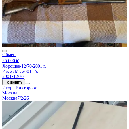
Обмен
25 000 ₽
Хорошее
·
12/70
·
2001 г.
Иж 27М . 2001 г/в
2001
•
12/70
Позвонить
Игорь Викторович
Москва
Москва
7/2/26