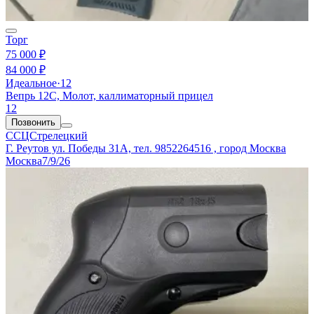
Торг
75 000 ₽
84 000 ₽
Идеальное
·
12
Вепрь 12С, Молот, каллиматорный прицел
12
Позвонить
ССЦСтрелецкий
Г. Реутов ул. Победы 31А, тел. 9852264516 , город Москва
Москва
7/9/26