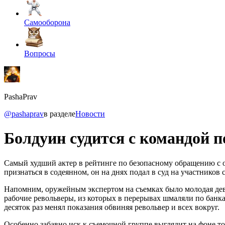
Самооборона
Вопросы
PashaPrav
@pashaprav
в разделе
Новости
Болдуин судится с командой п
Самый худший актер в рейтинге по безопасному обращению с о
признаться в содеянном, он на днях подал в суд на участнико
Напомним, оружейным экспертом на съемках было молодая деву
рабочие револьверы, из которых в перерывах шмаляли по банкам
десяток раз менял показания обвиняя револьвер и всех вокруг.
Особенно забавно иск к съемочной группе выглядит на фоне то