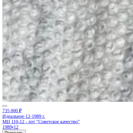
735 000 ₽
Идеальное
·
12
·
1989 г.
МЦ 110-12 - лот "Советское качество"
1989
•
12
Позвонить