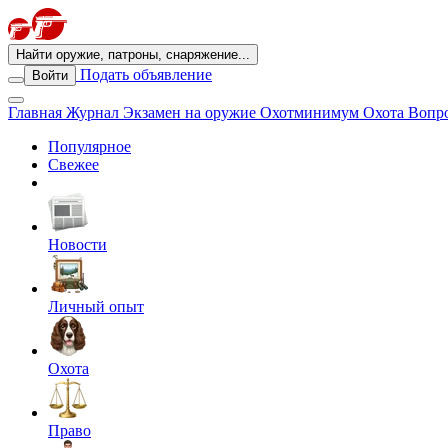
Найти оружие, патроны, снаряжение...
Подать объявление
Войти
Главная
Журнал
Экзамен на оружие
Охотминимум
Охота
Вопро
Популярное
Свежее
Новости
Личный опыт
Охота
Право