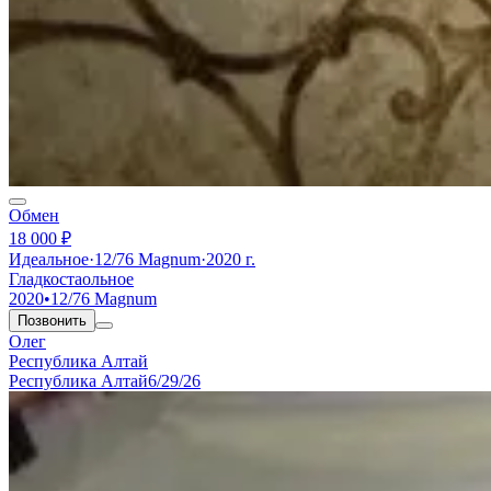
Обмен
18 000 ₽
Идеальное
·
12/76 Magnum
·
2020 г.
Гладкостаольное
2020
•
12/76 Magnum
Позвонить
Олег
Республика Алтай
Республика Алтай
6/29/26