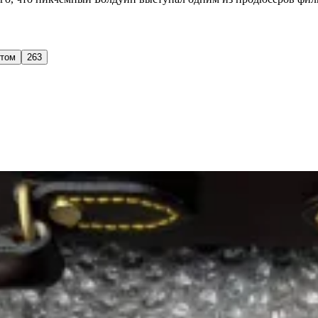
стом
263