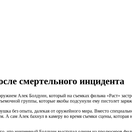
осле смертельного инцидента
ружием Алек Болдуин, который на съемках фильма «Раст» застре
в съемочной группы, которые якобы подсунули ему пистолет зар
шка без опыта, далекая от оружейного мира. Вместо специальн
. А сам Алек бахнул в камеру во время съемки сцены, которая н
го, что никчемный Болдуин выступал одним из продюсеров фильм