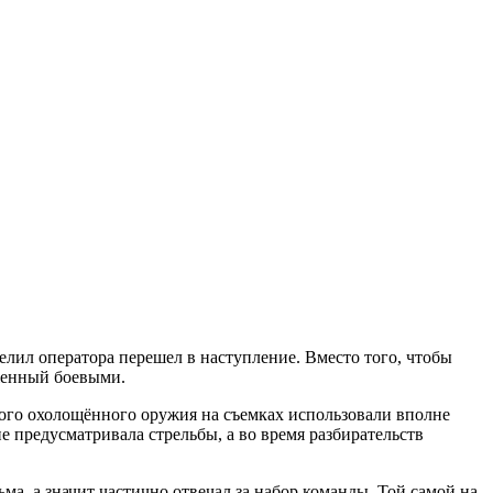
лил оператора перешел в наступление. Вместо того, чтобы
яженный боевыми.
ого охолощённого оружия на съемках использовали вполне
е предусматривала стрельбы, а во время разбирательств
а, а значит частично отвечал за набор команды. Той самой на