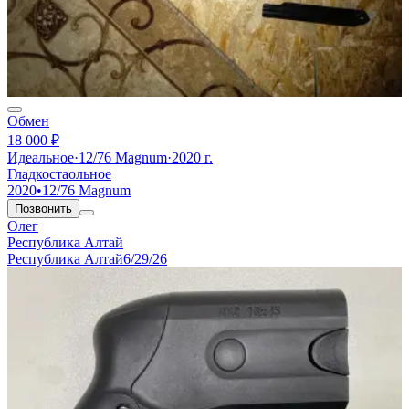
Обмен
18 000 ₽
Идеальное
·
12/76 Magnum
·
2020 г.
Гладкостаольное
2020
•
12/76 Magnum
Позвонить
Олег
Республика Алтай
Республика Алтай
6/29/26