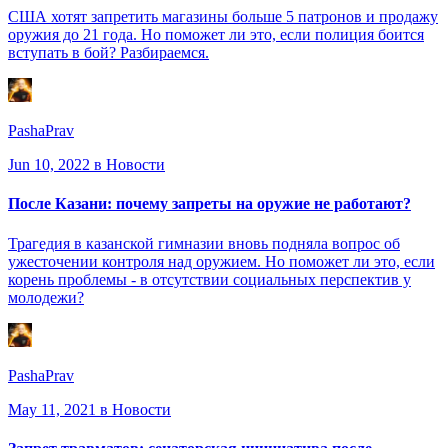
США хотят запретить магазины больше 5 патронов и продажу
оружия до 21 года. Но поможет ли это, если полиция боится
вступать в бой? Разбираемся.
PashaPrav
Jun 10, 2022
в Новости
После Казани: почему запреты на оружие не работают?
Трагедия в казанской гимназии вновь подняла вопрос об
ужесточении контроля над оружием. Но поможет ли это, если
корень проблемы - в отсутствии социальных перспектив у
молодежи?
PashaPrav
May 11, 2021
в Новости