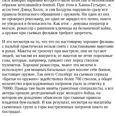
пяти каморах барабана которого были холостые и непонятным
образом затесавшийся боевой. При этом и Ханна-Гутьерес, и
ассистент Дэвид Холлс, и сам Болдуин нарушили сразу все
правила безопасного обращения с оружием. Ни один из них
не проверил револьвер, ни один не зарядил его лично, никто
не убедился в безопасности. Как итог – девушка оператор в
могиле, режиссер с ранением ключицы на больничной койке,
а оружие при съемках фильмов требуют запретить.
И это несмотря на то, что что по настоящему хорошие фильмы
с пальбой практически нельзя снять с пластиковыми макетами
в руках. Макеты не грохочут при выстреле, они не пугают
людей, заставляя их жмурится, от макетов не летят пороховые
газы, которые, например, пачкают снег перед стволом
пулеметов. Хорошие режиссеры, знают эти мелочи и
используют для мощных батальных сцен вполне себе боевое,
настоящее оружие. Так некто Спилберг на съемках сериала
«Братья по оружию» задействовал более 700 стволов, а общее
количество израсходованных патронов ушло за отметку в
70000. Правда там были заняты грамотные специалисты, а все
актеры прошли десятдневный курс молодого бойца, на
котором им доходчиво объяснили про главные правила
владения бум-палкой. И как результат, несмотря на масштабы
съемочных групп и горы выстреленных патронов никто не
пострадал.