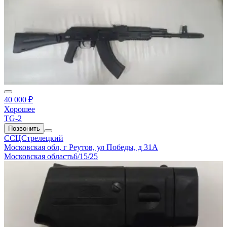
40 000 ₽
Хорошее
TG-2
Позвонить
ССЦСтрелецкий
Московская обл, г Реутов, ул Победы, д 31А
Московская область
6/15/25