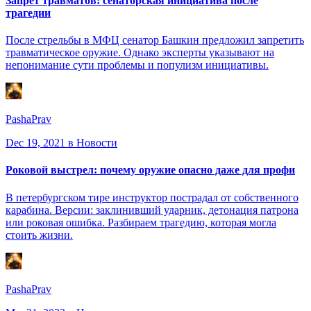
Запрет травматов: сенаторская инициатива после
трагедии
После стрельбы в МФЦ сенатор Башкин предложил запретить
травматическое оружие. Однако эксперты указывают на
непонимание сути проблемы и популизм инициативы.
PashaPrav
Dec 19, 2021
в Новости
Роковой выстрел: почему оружие опасно даже для профи
В петербургском тире инструктор пострадал от собственного
карабина. Версии: заклинивший ударник, детонация патрона
или роковая ошибка. Разбираем трагедию, которая могла
стоить жизни.
PashaPrav