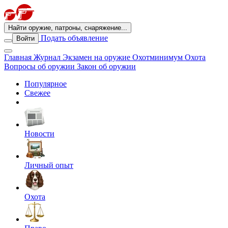
Найти оружие, патроны, снаряжение...
Подать объявление
Войти
Главная
Журнал
Экзамен на оружие
Охотминимум
Охота
Вопросы об оружии
Закон об оружии
Популярное
Свежее
Новости
Личный опыт
Охота