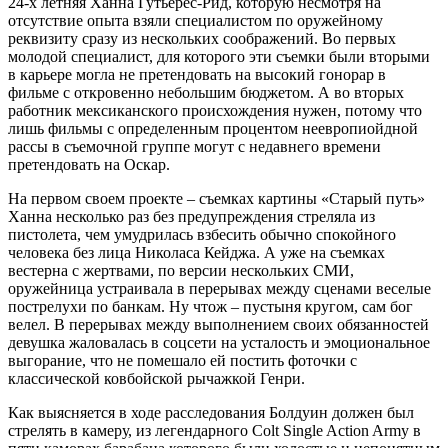
24-х летняя Ханна Гутьерес-Рид, которую несмотря на
отсутствие опыта взяли специалистом по оружейному
реквизиту сразу из нескольких соображений. Во первых
молодой специалист, для которого эти съемки были вторыми
в карьере могла не претендовать на высокий гонорар в
фильме с откровенно небольшим бюджетом. А во вторых
работник мексиканского происхождения нужен, потому что
лишь фильмы с определенным процентом неевропиойдной
рассы в съемочной группе могут с недавнего времени
претендовать на Оскар.
На первом своем проекте – съемках картины «Старый путь»
Ханна несколько раз без предупреждения стреляла из
пистолета, чем умудрилась взбесить обычно спокойного
человека без лица Николаса Кейджа. А уже на съемках
вестерна с жертвами, по версии нескольких СМИ,
оружейница устраивала в перерывах между сценами веселые
пострелухи по банкам. Ну чтож – пустыня кругом, сам бог
велел. В перерывах между выполнением своих обязанностей
девушка жаловалась в соцсети на усталость и эмоциональное
выгорание, что не помешало ей постить фоточки с
классической ковбойской рычажкой Генри.
Как выясняется в ходе расследования Болдуин должен был
стрелять в камеру, из легендарного Colt Single Action Army в