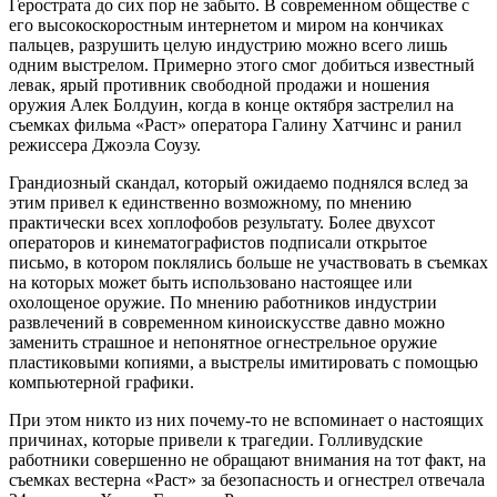
Герострата до сих пор не забыто. В современном обществе с
его высокоскоростным интернетом и миром на кончиках
пальцев, разрушить целую индустрию можно всего лишь
одним выстрелом. Примерно этого смог добиться известный
левак, ярый противник свободной продажи и ношения
оружия Алек Болдуин, когда в конце октября застрелил на
съемках фильма «Раст» оператора Галину Хатчинс и ранил
режиссера Джоэла Соузу.
Грандиозный скандал, который ожидаемо поднялся вслед за
этим привел к единственно возможному, по мнению
практически всех хоплофобов результату. Более двухсот
операторов и кинематографистов подписали открытое
письмо, в котором поклялись больше не участвовать в съемках
на которых может быть использовано настоящее или
охолощеное оружие. По мнению работников индустрии
развлечений в современном киноискусстве давно можно
заменить страшное и непонятное огнестрельное оружие
пластиковыми копиями, а выстрелы имитировать с помощью
компьютерной графики.
При этом никто из них почему-то не вспоминает о настоящих
причинах, которые привели к трагедии. Голливудские
работники совершенно не обращают внимания на тот факт, на
съемках вестерна «Раст» за безопасность и огнестрел отвечала