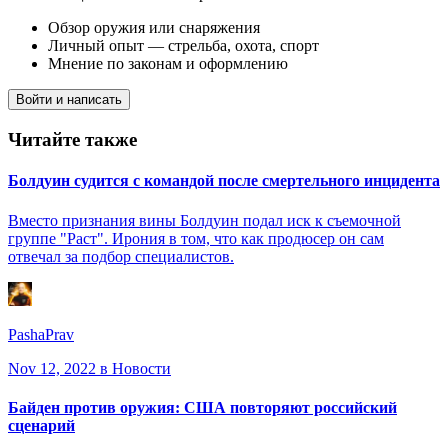
Обзор оружия или снаряжения
Личный опыт — стрельба, охота, спорт
Мнение по законам и оформлению
Войти и написать
Читайте также
Болдуин судится с командой после смертельного инцидента
Вместо признания вины Болдуин подал иск к съемочной
группе "Раст". Ирония в том, что как продюсер он сам
отвечал за подбор специалистов.
PashaPrav
Nov 12, 2022
в Новости
Байден против оружия: США повторяют российский
сценарий