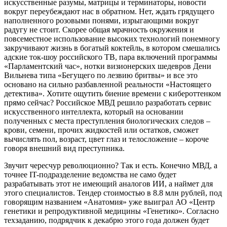
искусственные разумы, матрицы и терминаторы, новости
вокруг переубеждают нас в обратном. Нет, ждать грядущего
наполненного розовыми понями, изрыгающими вокруг
радугу не стоит. Скорее общая мрачность окружения и
повсеместное использование высоких технологий понемногу
закручивают жизнь в богатый коктейль, в котором смешались
адские ток-шоу российского ТВ, пара включений программы
«Парламентский час», нотки визионерских шедевров Дени
Вильнева типа «Бегущего по лезвию бритвы» и все это
основано на сильно разбавленной реальности «Настоящего
детектива». Хотите ощутить биение времени с кибероттенком
прямо сейчас? Российское МВД решило разработать сервис
искусственного интеллекта, который на основании
полученных с места преступления биологических следов –
крови, семени, прочих жидкостей или остатков, сможет
вычислять пол, возраст, цвет глаз и телосложение – короче
говоря внешний вид преступника.
Звучит чересчур революционно? Так и есть. Конечно МВД, а
точнее IT-подразделение ведомства не само будет
разрабатывать этот не имеющий аналогов ИИ, а наймет для
этого специалистов. Тендер стоимостью в 8.8 млн рублей, под
говорящим названием «Анатомия» уже выиграл АО «Центр
генетики и репродуктивной медицины «Генетико». Согласно
техзаданию, подрядчик к декабрю этого года должен будет