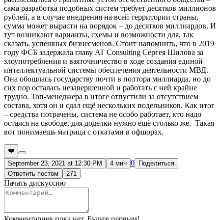
сама разработка подобных систем требует десятков миллионов
рублей, а в случае внедрения на всей территории страны,
сумма может вырасти на порядок – до десятков миллиардов. И
тут возникают варианты, схемы и возможности для, так
сказать, успешных бизнесменов. Стоит напомнить, что в 2019
году ФСБ задержала главу AT Consulting Сергея Шилова за
злоупотребления и взяточничество в ходе создания единой
интеллектуальной системы обеспечения деятельности МВД.
Она обошлась государству почти в полтора миллиарда, но до
сих пор осталась незавершенной и работать с ней крайне
трудно. Топ-менеджера в итоге отпустили за отсутствием
состава, хотя он и сдал ещё нескольких подельников. Как итог
– средства потрачены, система не особо работает, кто надо
остался на свободе, для доделки нужно ещё столько же. Такая
вот понимаешь матрица с откатами в офшорах.
❤️
0
September 23, 2021 at 12:30 PM
4 мин
Поделиться
Ответить постом
271
Начать дискуссию
Комментариев пока нет. Будьте первым!