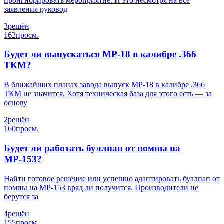
проигнорировать мероприятие. И это несмотря на все
заявления руковод
3
решён
162
просм.
Будет ли выпускаться МР-18 в калибре .366
ТКМ?
В ближайших планах завода выпуск МР-18 в калибре .366
ТКМ не значится. Хотя техническая база для этого есть — за
основу
2
решён
160
просм.
Будет ли работать буллпап от помпы на
МР-153?
Найти готовое решение или успешно адаптировать буллпап от
помпы на МР-153 вряд ли получится. Производители не
берутся за
4
решён
155
просм.