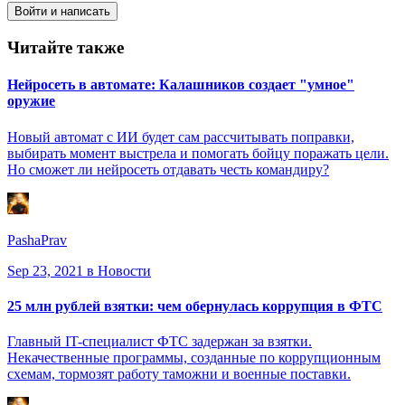
Войти и написать
Читайте также
Нейросеть в автомате: Калашников создает "умное"
оружие
Новый автомат с ИИ будет сам рассчитывать поправки,
выбирать момент выстрела и помогать бойцу поражать цели.
Но сможет ли нейросеть отдавать честь командиру?
PashaPrav
Sep 23, 2021
в Новости
25 млн рублей взятки: чем обернулась коррупция в ФТС
Главный IT-специалист ФТС задержан за взятки.
Некачественные программы, созданные по коррупционным
схемам, тормозят работу таможни и военные поставки.