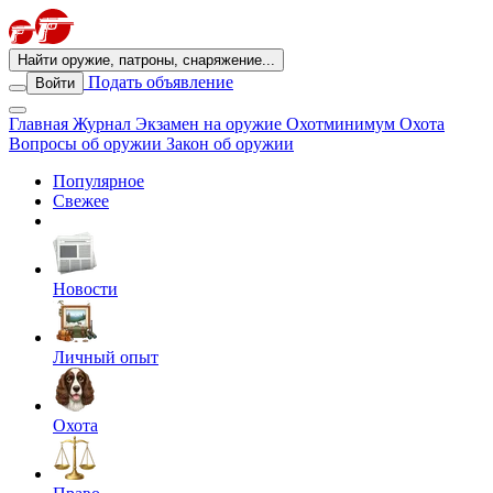
Найти оружие, патроны, снаряжение...
Подать объявление
Войти
Главная
Журнал
Экзамен на оружие
Охотминимум
Охота
Вопросы об оружии
Закон об оружии
Популярное
Свежее
Новости
Личный опыт
Охота