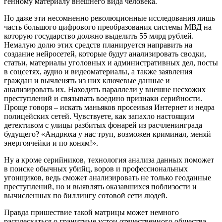
генному материалу внешнего вида человека.
Но даже эти несомненно революционные исследования лишь
часть большого цифрового преобразования системы МВД на
которую государство должно выделить 55 млрд рублей.
Немалую долю этих средств планируется направить на
создание нейросетей, которые будут анализировать сводки,
статьи, материалы уголовных и административных дел, посты
в соцсетях, аудио и видеоматериалы, а также заявления
граждан и вычленять из них ключевые данные и
анализировать их. Находить параллели у внешне несхожих
преступлений и связывать воедино признаки серийности.
Проще говоря – искать маньяков просеивая Интернет и недра
полицейских сетей. Чувствуете, как запахло настоящим
детективом с улицы разбитых фонарей из расчленинграда
будущего? «Андрюха у нас труп, возможен криминал, меняй
энергоячейки и по коням!».
Ну а кроме серийников, технология анализа данных поможет
в поиске обычных убийц, воров и профессиональных
угонщиков, ведь сможет анализировать не только геоданные
преступлений, но и выявлять оказавшихся поблизости и
вычисленных по биллингу сотовой сети людей.
Правда пришествие такой матрицы может немного
расплескаться о гранитные устои отечественного общества –