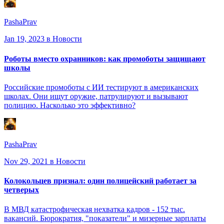
PashaPrav
Jan 19, 2023
в Новости
Роботы вместо охранников: как промоботы защищают
школы
Российские промоботы с ИИ тестируют в американских
школах. Они ищут оружие, патрулируют и вызывают
полицию. Насколько это эффективно?
PashaPrav
Nov 29, 2021
в Новости
Колокольцев признал: один полицейский работает за
четверых
В МВД катастрофическая нехватка кадров - 152 тыс.
вакансий. Бюрократия, "показатели" и мизерные зарплаты