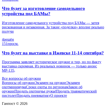
Что будет за изготовление самодельного
устройства под БАМы?
Изготовление самодельного устройства под БАМы — затея
рискованная и незаконная. За такие «поделки» вполне реально
получи
4
решён
151
просм.
Что будет на выставке в Ижевске 11-14 сентября?
Программа заявляет историческое оружие и тир, но по факту
выставка скромная. Из реальных новинок — только анонс
МР-135,
Все вопросы об оружии
Вопросы об оружии
Экзамен на оружие
Экзамен
охотминимума
Сроки охоты по регионам
Закон об
оружии
Продать охотничье ружьё
Продать травматический
пистолет
Продать пневматику
О проекте
Ганпост © 2026