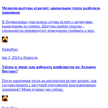
Медведи-шатуны атакуют: аномальное тепло разбудило
хищников
В Подмосковье участились случаи встреч с медведями,
вышедшими из спячки. Шатуны крайне опасны –
специалисты рекомендуют немедленно сообщать о них.
PashaPrav
Jan 3, 2024
в Новости
Тигры и люди: как избежать конфликтов на Дальнем
Востоке?
После нападения тигра на инспектора встает вопрос: как
сосуществовать с растущей популяцией краснокнижных
хищников? Меры нужны уже сейчас.