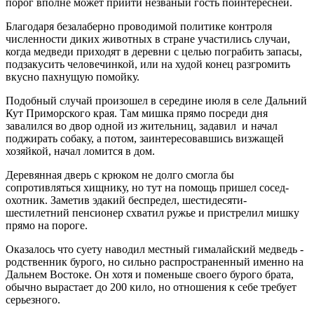
порог вполне может прийти незваный гость поинтересней.
Благодаря безалаберно проводимой политике контроля
численности диких животных в стране участились случаи,
когда медведи приходят в деревни с целью пограбить запасы,
подзакусить человечинкой, или на худой конец разгромить
вкусно пахнущую помойку.
Подобный случай произошел в середине июля в селе Дальний
Кут Приморского края. Там мишка прямо посреди дня
завалился во двор одной из жительниц, задавил и начал
поджирать собаку, а потом, заинтересовавшись визжащей
хозяйкой, начал ломится в дом.
Деревянная дверь с крюком не долго смогла бы
сопротивляться хищнику, но тут на помощь пришел сосед-
охотник. Заметив эдакий беспредел, шестидесяти-
шестилетний пенсионер схватил ружье и пристрелил мишку
прямо на пороге.
Оказалось что суету наводил местный гималайский медведь -
родственник бурого, но сильно распространенный именно на
Дальнем Востоке. Он хотя и поменьше своего бурого брата,
обычно вырастает до 200 кило, но отношения к себе требует
серьезного.