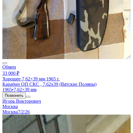
Обмен
33 000 ₽
Хорошее
·
7,62×39 мм
·
1965 г.
Карабин ОП СКС , 7.62х39 (Вятские Поляны)
1965
•
7,62×39 мм
Позвонить
Игорь Викторович
Москва
Москва
7/2/26