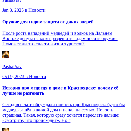
PashaPrav
Jan 3, 2025
в Новости
Оружие для гидов: защита от диких зверей
После роста нападений медведей и волков на Дальнем
Востоке депутаты хотят разрешить гидам носить оружие.
Поможет ли это спасти жизни туристов?
PashaPrav
Oct 9, 2023
в Новости
История про медведя в доме в Красноярске: почему её
лучше не разгонять
Сегодня в чате обсуждали новость про Красноярск: будто бы
медведь зашёл в жилой дом и напал на семью. Новость
страшная. Такая, которую сразу хочется переслать дальше:
«смотрите, что происходит». Но я