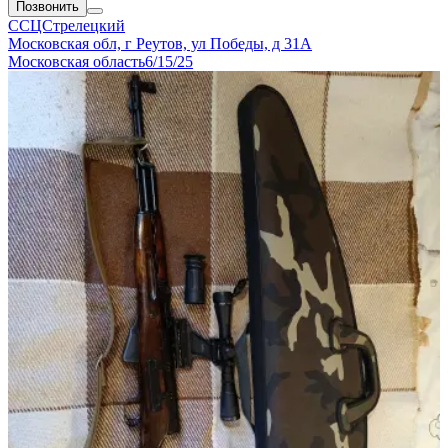
Позвонить
ССЦСтрелецкий
Московская обл, г Реутов, ул Победы, д 31А
Московская область
6/15/25