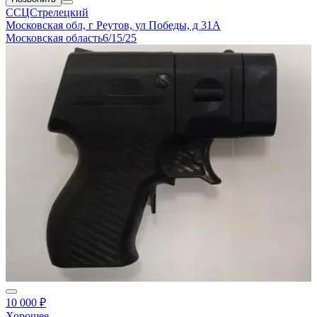
ССЦСтрелецкий
Московская обл, г Реутов, ул Победы, д 31А
Московская область
6/15/25
10 000 ₽
Хорошее