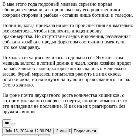
В мае этого года подобный медведь серьезно порвал
сборщика черемши, а в прошлом году его родственники
сожрали сторожа и рыбака - оставив лишь ботинки и телефон.
Полиция, когда приехала на место происшествия внимательно
все осмотрела, чтобы исключить инсценировку
браконьерства. Но отсутствие следов волочения, размазанная
собака и хозяйка в предынфарктном состоянии намекнули,
что все взаправду.
Похожая ситуация случилась в одном из сёл Якутии - там
медведь залетел в летний домик и ждал, когда хозяйка придет
на чай. Завидев людей, которые догадывались о медвежьей
засаде, бурый мерзавец попытался рвануть на них сквозь
остатки окна, но наткнулся на пулю из православного Тигра.
Этого хватило.
На фоне почти двукратного роста количества хищников, о
котором уже давно говорят эксперты, вполне возможно что
эти нападения не последние. И как на них реагировать без
оружия - вопрос.
❤️
0
July 15, 2024 at 12:30 PM
2 мин
Поделиться