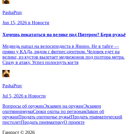
PashaPrav
Jun 15, 2026
в Новости
Хочешь покататься на велике под Питером? Бери ружьё
Медведь напал на велосипедиста в Янино. Не в тайге —
прямо у КАДа, рядом с фитнес-центром. Человек едет на
велике, из кустов вылетает медвежонок под полтора метра.
Сразу в атаку. Успел полоснуть когтя
PashaPrav
Jul 5, 2026
в Новости
Вопросы об оружии
Экзамен на оружие
Экзамен
охотминимума
Сроки охоты по регионам
Закон об
оружии
Продать охотничье ружьё
Продать травматический
пистолет
Продать пневматику
О проекте
Ганпост © 2026