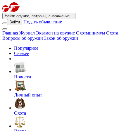
Найти оружие, патроны, снаряжение...
Подать объявление
Войти
Главная
Журнал
Экзамен на оружие
Охотминимум
Охота
Вопросы об оружии
Закон об оружии
Популярное
Свежее
Новости
Личный опыт
Охота