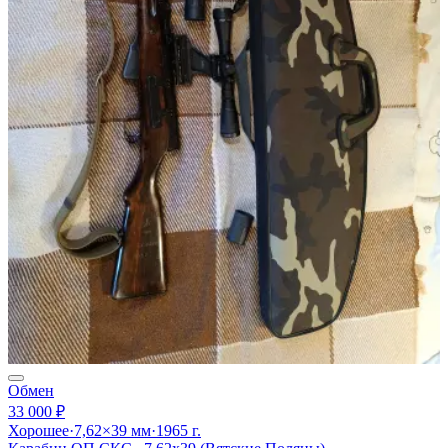
Обмен
33 000 ₽
Хорошее
·
7,62×39 мм
·
1965 г.