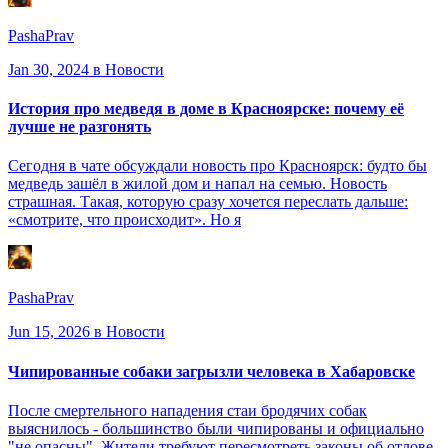
PashaPrav
Jan 30, 2024
в Новости
История про медведя в доме в Красноярске: почему её
лучше не разгонять
Сегодня в чате обсуждали новость про Красноярск: будто бы
медведь зашёл в жилой дом и напал на семью. Новость
страшная. Такая, которую сразу хочется переслать дальше:
«смотрите, что происходит». Но я
PashaPrav
Jun 15, 2026
в Новости
Чипированные собаки загрызли человека в Хабаровске
После смертельного нападения стаи бродячих собак
выяснилось - большинство были чипированы и официально
"не опасны". Жители требуют пересмотреть законы об отлове.