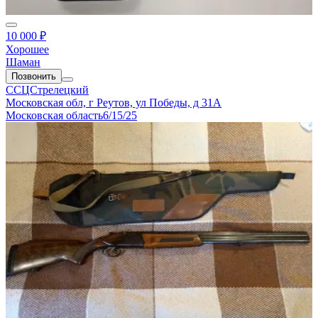
10 000 ₽
Хорошее
Шаман
Позвонить
ССЦСтрелецкий
Московская обл, г Реутов, ул Победы, д 31А
Московская область
6/15/25