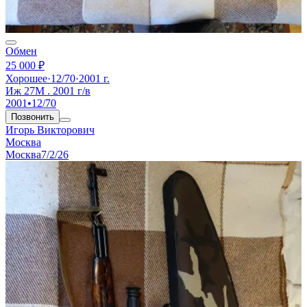
Обмен
25 000 ₽
Хорошее
·
12/70
·
2001 г.
Иж 27М . 2001 г/в
2001
•
12/70
Позвонить
Игорь Викторович
Москва
Москва
7/2/26