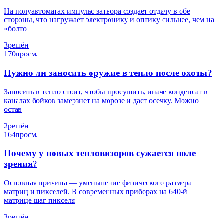
На полуавтоматах импульс затвора создает отдачу в обе
стороны, что нагружает электронику и оптику сильнее, чем на
«болто
3
решён
170
просм.
Нужно ли заносить оружие в тепло после охоты?
Заносить в тепло стоит, чтобы просушить, иначе конденсат в
каналах бойков замерзнет на морозе и даст осечку. Можно
остав
2
решён
164
просм.
Почему у новых тепловизоров сужается поле
зрения?
Основная причина — уменьшение физического размера
матриц и пикселей. В современных приборах на 640-й
матрице шаг пикселя
3
решён