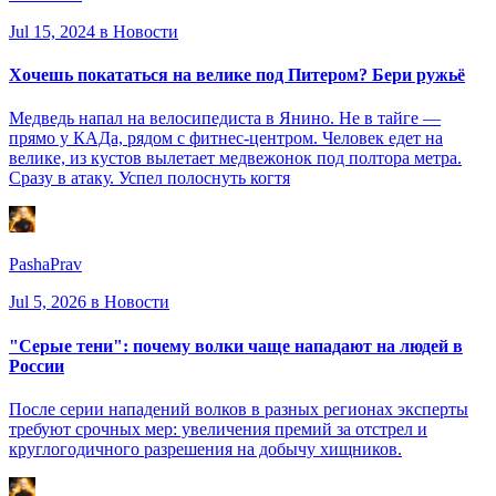
Jul 15, 2024
в Новости
Хочешь покататься на велике под Питером? Бери ружьё
Медведь напал на велосипедиста в Янино. Не в тайге —
прямо у КАДа, рядом с фитнес-центром. Человек едет на
велике, из кустов вылетает медвежонок под полтора метра.
Сразу в атаку. Успел полоснуть когтя
PashaPrav
Jul 5, 2026
в Новости
"Серые тени": почему волки чаще нападают на людей в
России
После серии нападений волков в разных регионах эксперты
требуют срочных мер: увеличения премий за отстрел и
круглогодичного разрешения на добычу хищников.