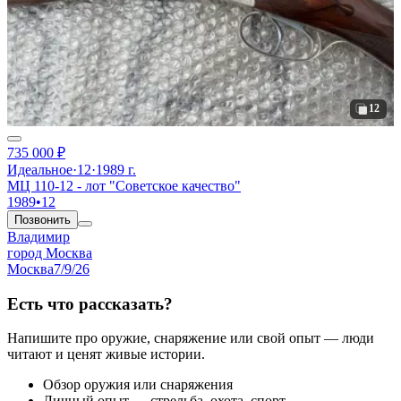
12
735 000 ₽
Идеальное
·
12
·
1989 г.
МЦ 110-12 - лот "Советское качество"
1989
•
12
Позвонить
Владимир
город Москва
Москва
7/9/26
Есть что рассказать?
Напишите про оружие, снаряжение или свой опыт — люди
читают и ценят живые истории.
Обзор оружия или снаряжения
Личный опыт — стрельба, охота, спорт