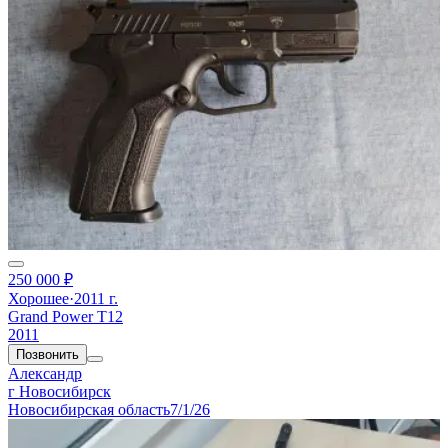
250 000 ₽
Хорошее
·
2011 г.
Grand Power T12
2011
Позвонить
Александр
г Новосибирск
Новосибирская область
7/1/26