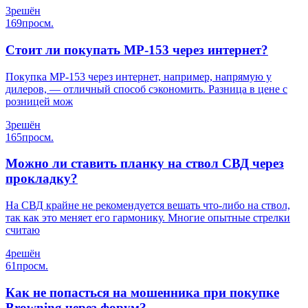
3
решён
169
просм.
Стоит ли покупать МР-153 через интернет?
Покупка МР-153 через интернет, например, напрямую у
дилеров, — отличный способ сэкономить. Разница в цене с
розницей мож
3
решён
165
просм.
Можно ли ставить планку на ствол СВД через
прокладку?
На СВД крайне не рекомендуется вешать что-либо на ствол,
так как это меняет его гармонику. Многие опытные стрелки
считаю
4
решён
61
просм.
Как не попасться на мошенника при покупке
Browning через форум?