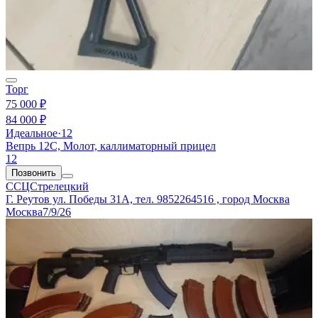
Торг
75 000 ₽
84 000 ₽
Идеальное
·
12
Вепрь 12С, Молот, каллиматорный прицел
12
Позвонить
ССЦСтрелецкий
Г. Реутов ул. Победы 31А, тел. 9852264516 , город Москва
Москва
7/9/26