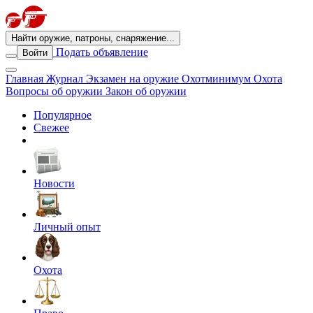
Найти оружие, патроны, снаряжение...
Подать объявление
Войти
Главная
Журнал
Экзамен на оружие
Охотминимум
Охота
Вопросы об оружии
Закон об оружии
Популярное
Свежее
Новости
Личный опыт
Охота