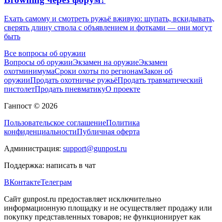
Ехать самому и смотреть ружьё вживую: щупать, вскидывать,
сверять длину ствола с объявлением и фотками — они могут
быть
Все вопросы об оружии
Вопросы об оружии
Экзамен на оружие
Экзамен
охотминимума
Сроки охоты по регионам
Закон об
оружии
Продать охотничье ружьё
Продать травматический
пистолет
Продать пневматику
О проекте
Ганпост © 2026
Пользовательское соглашение
Политика
конфиденциальности
Публичная оферта
Администрация:
support@gunpost.ru
Поддержка:
написать в чат
ВКонтакте
Телеграм
Сайт gunpost.ru предоставляет исключительно
информационную площадку и не осуществляет продажу или
покупку представленных товаров; не функционирует как