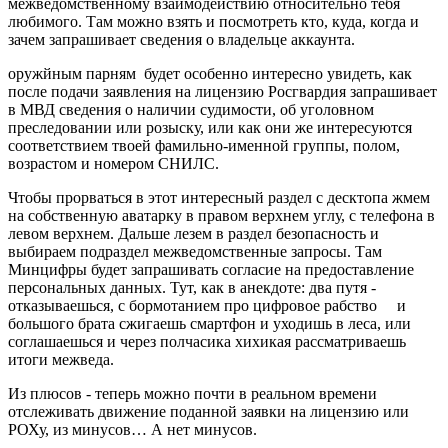
межведомственному взаимодействию относительно тебя
любимого. Там можно взять и посмотреть кто, куда, когда и
зачем запрашивает сведения о владельце аккаунта.
оружйным парням будет особенно интересно увидеть, как
после подачи заявления на лицензию Росгвардия запрашивает
в МВД сведения о наличии судимости, об уголовном
преследовании или розыску, или как они же интересуются
соответствием твоей фамильно-именной группы, полом,
возрастом и номером СНИЛС.
Чтобы прорваться в этот интересный раздел с десктопа жмем
на собственную аватарку в правом верхнем углу, с телефона в
левом верхнем. Дальше лезем в раздел безопасность и
выбираем подраздел межведомственные запросы. Там
Минцифры будет запрашивать согласие на предоставление
персональных данных. Тут, как в анекдоте: два путя -
отказываешься, с бормотанием про цифровое рабство и
большого брата сжигаешь смартфон и уходишь в леса, или
соглашаешься и через полчасика хихикая рассматриваешь
итоги межведа.
Из плюсов - теперь можно почти в реальном времени
отслеживать движение поданной заявки на лицензию или
РОХу, из минусов… А нет минусов.