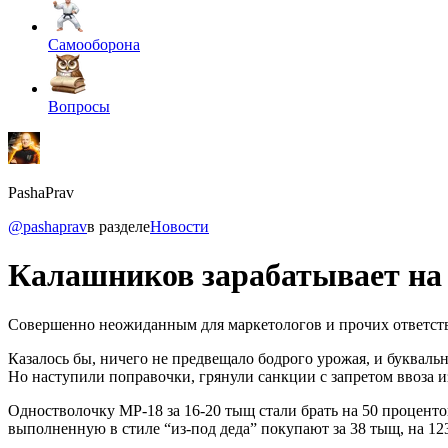
Самооборона
Вопросы
PashaPrav
@pashaprav
в разделе
Новости
Калашников зарабатывает на
Совершенно неожиданным для маркетологов и прочих ответст
Казалось бы, ничего не предвещало бодрого урожая, и буквал
Но наступили поправочки, грянули санкции с запретом ввоза и
Одностволочку МР-18 за 16-20 тыщ стали брать на 50 процент
выполненную в стиле “из-под деда” покупают за 38 тыщ, на 12