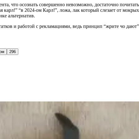
цента, что осознать совершенно невозможно, достаточно почитат
я карл!” “в 2024-ом Карл!”, ложа, лак который слезает от мокрых
ке альтернатив.
атков и работой с рекламациями, ведь принцип “жрите чо дают” 
том
296