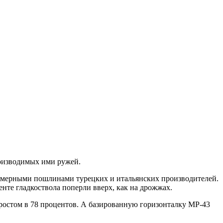
оизводимых ими ружей.
померными пошлинами турецких и итальянских производителей.
нте гладкоствола поперли вверх, как на дрожжах.
иростом в 78 процентов. А базированную горизонталку МР-43