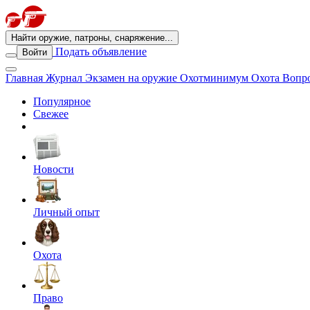
Найти оружие, патроны, снаряжение...
Подать объявление
Войти
Главная
Журнал
Экзамен на оружие
Охотминимум
Охота
Вопро
Популярное
Свежее
Новости
Личный опыт
Охота
Право