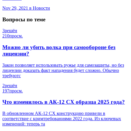
Nov 29, 2021
в Новости
Вопросы по теме
3
решён
210
просм.
Можно ли убить волка при самообороне без
лицензии?
Закон позволяет использовать ружье для самозащиты, но без
лицензии доказать факт нападения будет сложно. Обычно
требуютс
2
решён
197
просм.
Что изменилось в АК-12 СХ образца 2025 года?
В обновленном АК-12 СХ конструкцию привели в
соответствие с кримтребованиями 2022 года. Из ключевых
изменений: теперь та