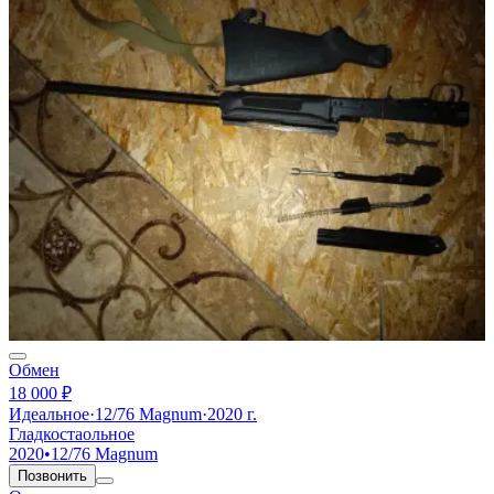
Обмен
18 000 ₽
Идеальное
·
12/76 Magnum
·
2020 г.
Гладкостаольное
2020
•
12/76 Magnum
Позвонить