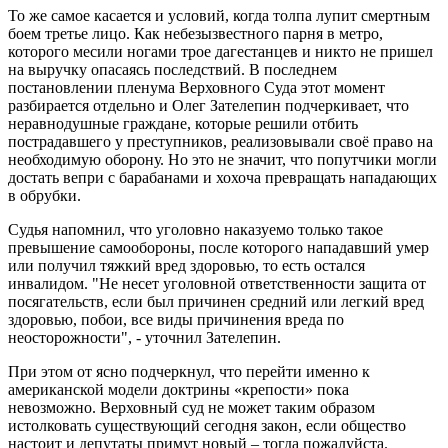
То же самое касается и условий, когда толпа лупит смертным
боем третье лицо. Как небезызвестного парня в метро,
которого месили ногами трое дагестанцев и никто не пришел
на выручку опасаясь последствий. В последнем
постановлении пленума Верховного Суда этот момент
разбирается отдельно и Олег Зателепин подчеркивает, что
неравнодушные граждане, которые решили отбить
пострадавшего у преступников, реализовывали своё право на
необходимую оборону. Но это не значит, что попутчики могли
достать вепри с барабанами и хохоча превращать нападающих
в обрубки.
Судья напомнил, что уголовно наказуемо только такое
превышение самообороны, после которого нападавший умер
или получил тяжкий вред здоровью, то есть остался
инвалидом. "Не несет уголовной ответственности защита от
посягательств, если был причинен средний или легкий вред
здоровью, побои, все виды причинения вреда по
неосторожности", - уточнил Зателепин.
При этом от ясно подчеркнул, что перейти именно к
американской модели доктрины «крепости» пока
невозможно. Верховный суд не может таким образом
истолковать существующий сегодня закон, если общество
настоит и депутаты примут новый – тогда пожалуйста.