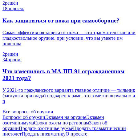
2
решён
185
просм.
Как защититься от ножа при самообороне?
Самая эффективная защита от ножа — это травматическое или
гладкоствольное оружие, при условии, что вы умеете им
пользова
2
решён
34
просм.
Что изменилось в МА-ПП-91 огражданенном
2021 года?
У 2021‑го гражданского варианта главное отличие — тыльник
(заглушка приклада) подварен к раме, это заметно визуально и
п
Все вопросы об оружии
Вопросы об оружии
Экзамен на оружие
Экзамен
охотминимума
Сроки охоты по регионам
Закон об
оружии
Продать охотничье ружьё
Продать травматический
пистолет
Продать пневматику
О проекте