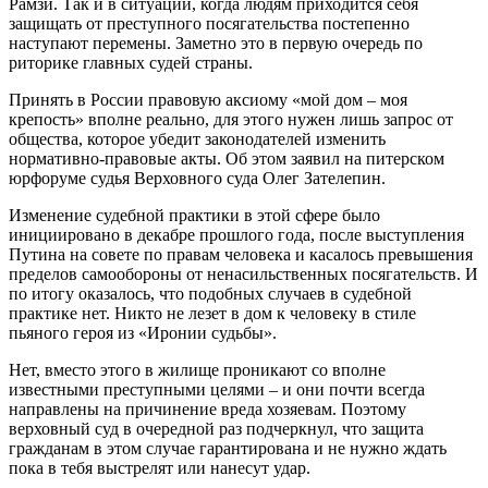
Рамзи. Так и в ситуации, когда людям приходится себя
защищать от преступного посягательства постепенно
наступают перемены. Заметно это в первую очередь по
риторике главных судей страны.
Принять в России правовую аксиому «мой дом – моя
крепость» вполне реально, для этого нужен лишь запрос от
общества, которое убедит законодателей изменить
нормативно-правовые акты. Об этом заявил на питерском
юрфоруме судья Верховного суда Олег Зателепин.
Изменение судебной практики в этой сфере было
инициировано в декабре прошлого года, после выступления
Путина на совете по правам человека и касалось превышения
пределов самообороны от ненасильственных посягательств. И
по итогу оказалось, что подобных случаев в судебной
практике нет. Никто не лезет в дом к человеку в стиле
пьяного героя из «Иронии судьбы».
Нет, вместо этого в жилище проникают со вполне
известными преступными целями – и они почти всегда
направлены на причинение вреда хозяевам. Поэтому
верховный суд в очередной раз подчеркнул, что защита
гражданам в этом случае гарантирована и не нужно ждать
пока в тебя выстрелят или нанесут удар.