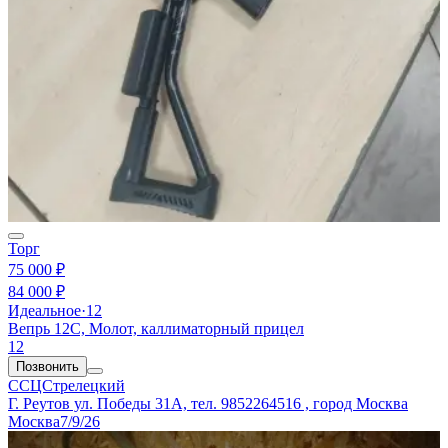
Торг
75 000 ₽
84 000 ₽
Идеальное
·
12
Вепрь 12С, Молот, каллиматорный прицел
12
Позвонить
ССЦСтрелецкий
Г. Реутов ул. Победы 31А, тел. 9852264516 , город Москва
Москва
7/9/26