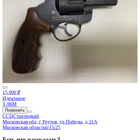
15 000 ₽
Идеальное
Т-96М
Позвонить
ССЦСтрелецкий
Московская обл, г Реутов, ул Победы, д 31А
Московская область
6/15/25
Есть что рассказать?