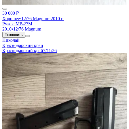
30 000 ₽
Хорошее
·
12/76 Magnum
·
2010 г.
Ружье МР-27М
2010
•
12/76 Magnum
Позвонить
Николай
Краснодарский край
Краснодарский край
7/11/26