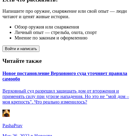
Напишите про оружие, снаряжение или свой опыт — люди
читают и ценят живые истории.
Обзор оружия или снаряжения
Личный опыт — стрельба, охота, спорт
Мнение по законам и оформлению
Войти и написать
Читайте также
Новое постановление Верховного суда уточняет правила
самообо
Верховный суд разрешил защищать дом от вторжения и
применять силу при угрозе нападения. Но это не "мой дом –
моя крепость". Что реально изменилось?
PashaPrav
May 26, 2022
в Новости