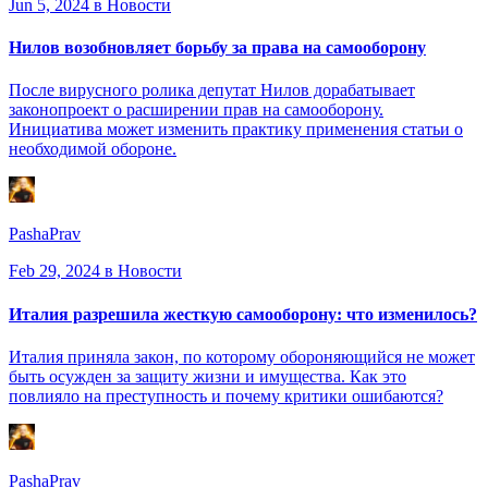
Jun 5, 2024
в Новости
Нилов возобновляет борьбу за права на самооборону
После вирусного ролика депутат Нилов дорабатывает
законопроект о расширении прав на самооборону.
Инициатива может изменить практику применения статьи о
необходимой обороне.
PashaPrav
Feb 29, 2024
в Новости
Италия разрешила жесткую самооборону: что изменилось?
Италия приняла закон, по которому обороняющийся не может
быть осужден за защиту жизни и имущества. Как это
повлияло на преступность и почему критики ошибаются?
PashaPrav