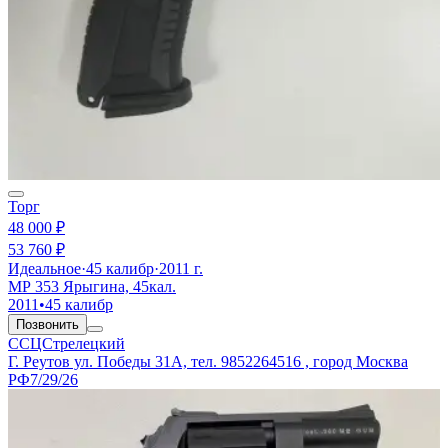
Торг
48 000 ₽
53 760 ₽
Идеальное
·
45 калибр
·
2011 г.
МР 353 Ярыгина, 45кал.
2011
•
45 калибр
Позвонить
ССЦСтрелецкий
Г. Реутов ул. Победы 31А, тел. 9852264516 , город Москва
РФ
7/29/26