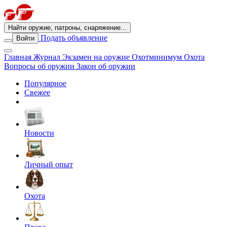
Найти оружие, патроны, снаряжение...
Подать объявление
Войти
Главная
Журнал
Экзамен на оружие
Охотминимум
Охота
Вопросы об оружии
Закон об оружии
Популярное
Свежее
Новости
Личный опыт
Охота