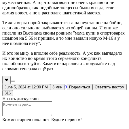
мужественная. А то, что выглядят не очень красиво и не
единообразно, так подобные эксцессы были всегда, если
армия воюет, а не в располаге шагистикой мается.
Те же амеры порой закрывают глаза на неуставное на бойце,
если оно сильно не выбивается из общей канвы. И они же
писали из Вьетнама своим родным ”мама купи в спортоварах
шомпол на 5.56 и пришли, а то мне выдали новую М-16 а у
нее шомпола нету”.
И это не миф, а вполне себе реальность. А уж как выглядело
их воинство во время этого серьезного конфликта -
полюбопытствуйте. Заметите параллели - подумайте над
словами генерала ещё раз.
❤️
0
June 5, 2024 at 12:30 PM
3 мин
Поделиться
Ответить постом
316
Начать дискуссию
Комментариев пока нет. Будьте первым!