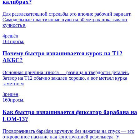
калибрах?
Для развлекательной стрельбы это вполне рабочий вариант.
Самодельные пластиковые пули на 50 метрах показывают
кучность в
4
решён
161
просм.
Почему быстро изнашивается курок на Т12
АКБС?
Основная причина износа — разница в твердости деталей.
Затвор на Т12 обычно закален хорошо, а вот металл курка
заметно м
3
решён
160
просм.
Как быстро изнашивается фиксатор барабана на
LOM-13?
Проворачивать барабан вручную без нажатия на спуск — это
откровенное насилие над конструкцией револьвера. У