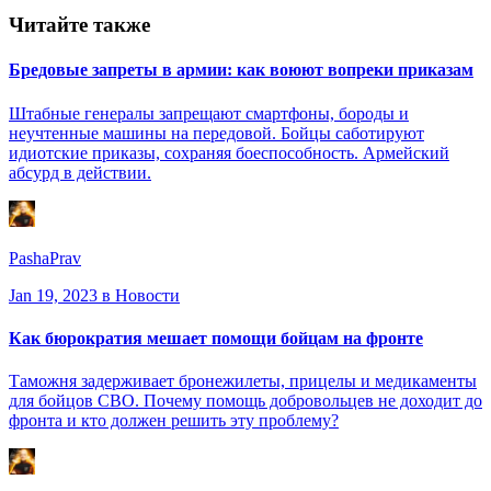
Читайте также
Бредовые запреты в армии: как воюют вопреки приказам
Штабные генералы запрещают смартфоны, бороды и
неучтенные машины на передовой. Бойцы саботируют
идиотские приказы, сохраняя боеспособность. Армейский
абсурд в действии.
PashaPrav
Jan 19, 2023
в Новости
Как бюрократия мешает помощи бойцам на фронте
Таможня задерживает бронежилеты, прицелы и медикаменты
для бойцов СВО. Почему помощь добровольцев не доходит до
фронта и кто должен решить эту проблему?