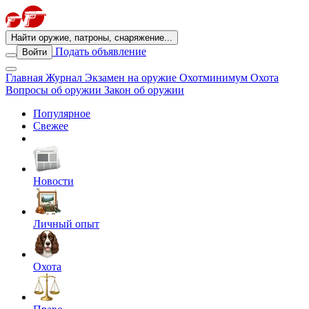
Найти оружие, патроны, снаряжение...
Подать объявление
Войти
Главная
Журнал
Экзамен на оружие
Охотминимум
Охота
Вопросы об оружии
Закон об оружии
Популярное
Свежее
Новости
Личный опыт
Охота