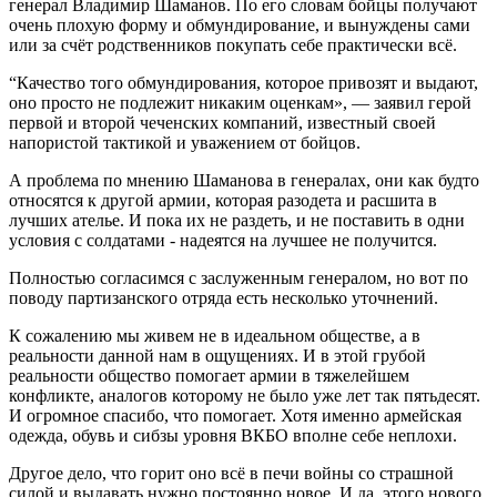
генерал Владимир Шаманов. По его словам бойцы получают
очень плохую форму и обмундирование, и вынуждены сами
или за счёт родственников покупать себе практически всё.
“Качество того обмундирования, которое привозят и выдают,
оно просто не подлежит никаким оценкам», — заявил герой
первой и второй чеченских компаний, известный своей
напористой тактикой и уважением от бойцов.
А проблема по мнению Шаманова в генералах, они как будто
относятся к другой армии, которая разодета и расшита в
лучших ателье. И пока их не раздеть, и не поставить в одни
условия с солдатами - надеятся на лучшее не получится.
Полностью согласимся с заслуженным генералом, но вот по
поводу партизанского отряда есть несколько уточнений.
К сожалению мы живем не в идеальном обществе, а в
реальности данной нам в ощущениях. И в этой грубой
реальности общество помогает армии в тяжелейшем
конфликте, аналогов которому не было уже лет так пятьдесят.
И огромное спасибо, что помогает. Хотя именно армейская
одежда, обувь и сибзы уровня ВКБО вполне себе неплохи.
Другое дело, что горит оно всё в печи войны со страшной
силой и выдавать нужно постоянно новое. И да, этого нового