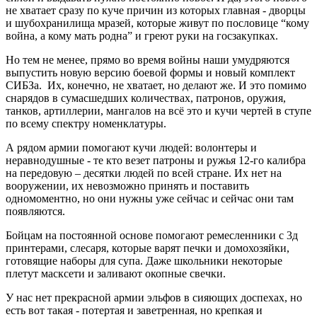
не хватает сразу по куче причин из которых главная - дворцы
и шубохранилища мразей, которые живут по пословице “кому
война, а кому мать родна” и греют руки на госзакупках.
Но тем не менее, прямо во время войны наши умудряются
выпустить новую версию боевой формы и новый комплект
СИБЗа. Их, конечно, не хватает, но делают же. И это помимо
снарядов в сумасшедших количествах, патронов, оружия,
танков, артиллерии, мангалов на всё это и кучи чертей в ступе
по всему спектру номенклатуры.
А рядом армии помогают кучи людей: волонтеры и
неравнодушные - те кто везет патроны и ружья 12-го калибра
на передовую – десятки людей по всей стране. Их нет на
вооружении, их невозможно принять и поставить
одномоментно, но они нужны уже сейчас и сейчас они там
появляются.
Бойцам на постоянной основе помогают ремесленники с 3д
принтерами, слесаря, которые варят печки и домохозяйки,
готовящие наборы для супа. Даже школьники некоторые
плетут масксети и заливают окопные свечки.
У нас нет прекрасной армии эльфов в сияющих доспехах, но
есть вот такая - потертая и заветренная, но крепкая и