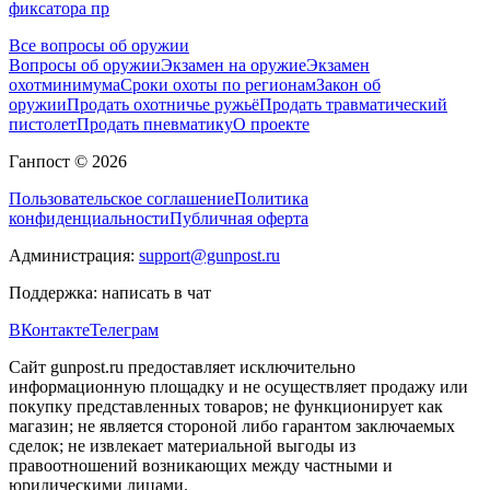
фиксатора пр
Все вопросы об оружии
Вопросы об оружии
Экзамен на оружие
Экзамен
охотминимума
Сроки охоты по регионам
Закон об
оружии
Продать охотничье ружьё
Продать травматический
пистолет
Продать пневматику
О проекте
Ганпост © 2026
Пользовательское соглашение
Политика
конфиденциальности
Публичная оферта
Администрация:
support@gunpost.ru
Поддержка:
написать в чат
ВКонтакте
Телеграм
Сайт gunpost.ru предоставляет исключительно
информационную площадку и не осуществляет продажу или
покупку представленных товаров; не функционирует как
магазин; не является стороной либо гарантом заключаемых
сделок; не извлекает материальной выгоды из
правоотношений возникающих между частными и
юридическими лицами.