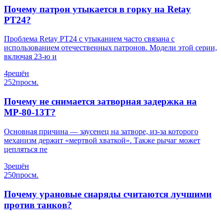
Почему патрон утыкается в горку на Retay
PT24?
Проблема Retay PT24 с утыканием часто связана с
использованием отечественных патронов. Модели этой серии,
включая 23-ю и
4
решён
252
просм.
Почему не снимается затворная задержка на
МР-80-13Т?
Основная причина — заусенец на затворе, из-за которого
механизм держит «мертвой хваткой». Также рычаг может
цепляться пе
3
решён
250
просм.
Почему урановые снаряды считаются лучшими
против танков?