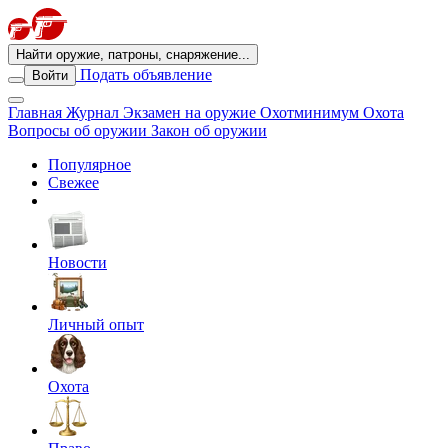
Найти оружие, патроны, снаряжение...
Подать объявление
Войти
Главная
Журнал
Экзамен на оружие
Охотминимум
Охота
Вопросы об оружии
Закон об оружии
Популярное
Свежее
Новости
Личный опыт
Охота