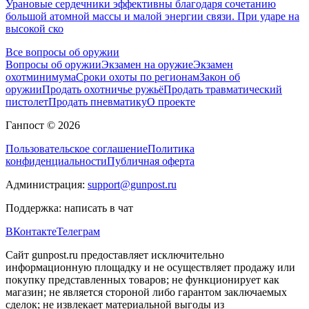
Урановые сердечники эффективны благодаря сочетанию
большой атомной массы и малой энергии связи. При ударе на
высокой ско
Все вопросы об оружии
Вопросы об оружии
Экзамен на оружие
Экзамен
охотминимума
Сроки охоты по регионам
Закон об
оружии
Продать охотничье ружьё
Продать травматический
пистолет
Продать пневматику
О проекте
Ганпост © 2026
Пользовательское соглашение
Политика
конфиденциальности
Публичная оферта
Администрация:
support@gunpost.ru
Поддержка:
написать в чат
ВКонтакте
Телеграм
Сайт gunpost.ru предоставляет исключительно
информационную площадку и не осуществляет продажу или
покупку представленных товаров; не функционирует как
магазин; не является стороной либо гарантом заключаемых
сделок; не извлекает материальной выгоды из