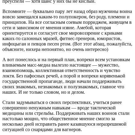
преуспели — хотя шанс у них бы не кислый.
Вспомните — буквально пару лет назад образ мужчины воина
вовсю замещался каким-то полупокером, без роду, племени и
принципов. На все согласным соевым порриджем, живущем в
сети и зависимом от мнения извне. Амебой, которая
ориентируется и согласует свое мировоззрение с криками
каких-то салонных мразей, фитнес-тренеров, юмористов,
инфоцыган и певцов песен ртом. (Вот этот абзац, пожалуйста,
объясните, нихера непонятно, но очень интересно)
А вот понеслось и на первый план, вопреки всем установкам
вливаемым масс-медиа вылезло настоящее — мужество,
взаимопомощь, коллективная ответственность и чувство
локтя. Без пафосных речей, а порой и вопреки корявенькой
государственной пропаганде, люди начали поддерживать
своих знакомых, незнакомых и полузнакомых, главное что
наших. И не только словом, но и делом.
Стали задумываться о своих перспективах, учиться ранее
совершенно ненужным навыкам — вроде тактической
медицины или стрельбы. Поддерживать наших воинов стали
настолько мощно, что общественное мнение смогло за
несколько дней исправить ранее казавшуюся неразрешимой
ситуацией со снарядами для вагнеров.