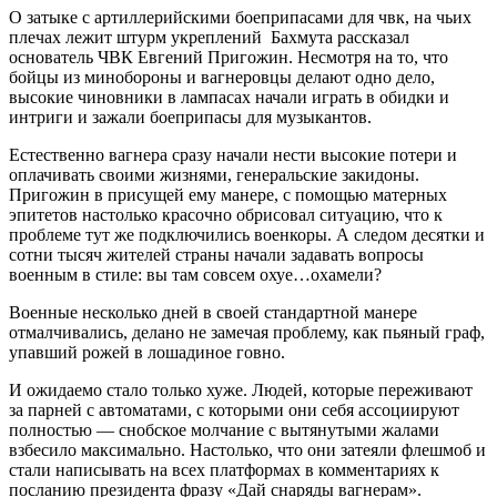
О затыке с артиллерийскими боеприпасами для чвк, на чьих
плечах лежит штурм укреплений Бахмута рассказал
основатель ЧВК Евгений Пригожин. Несмотря на то, что
бойцы из минобороны и вагнеровцы делают одно дело,
высокие чиновники в лампасах начали играть в обидки и
интриги и зажали боеприпасы для музыкантов.
Естественно вагнера сразу начали нести высокие потери и
оплачивать своими жизнями, генеральские закидоны.
Пригожин в присущей ему манере, с помощью матерных
эпитетов настолько красочно обрисовал ситуацию, что к
проблеме тут же подключились военкоры. А следом десятки и
сотни тысяч жителей страны начали задавать вопросы
военным в стиле: вы там совсем охуе…охамели?
Военные несколько дней в своей стандартной манере
отмалчивались, делано не замечая проблему, как пьяный граф,
упавший рожей в лошадиное говно.
И ожидаемо стало только хуже. Людей, которые переживают
за парней с автоматами, с которыми они себя ассоциируют
полностью — снобское молчание с вытянутыми жалами
взбесило максимально. Настолько, что они затеяли флешмоб и
стали написывать на всех платформах в комментариях к
посланию президента фразу «Дай снаряды вагнерам».