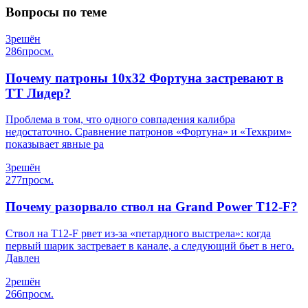
Вопросы по теме
3
решён
286
просм.
Почему патроны 10х32 Фортуна застревают в
ТТ Лидер?
Проблема в том, что одного совпадения калибра
недостаточно. Сравнение патронов «Фортуна» и «Техкрим»
показывает явные ра
3
решён
277
просм.
Почему разорвало ствол на Grand Power T12-F?
Ствол на T12-F рвет из-за «петардного выстрела»: когда
первый шарик застревает в канале, а следующий бьет в него.
Давлен
2
решён
266
просм.