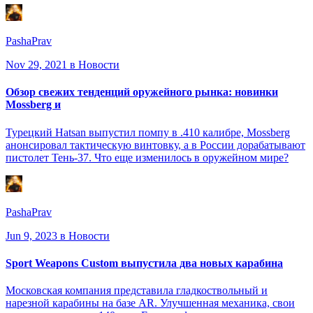
PashaPrav
Nov 29, 2021
в Новости
Обзор свежих тенденций оружейного рынка: новинки
Mossberg и
Турецкий Hatsan выпустил помпу в .410 калибре, Mossberg
анонсировал тактическую винтовку, а в России дорабатывают
пистолет Тень-37. Что еще изменилось в оружейном мире?
PashaPrav
Jun 9, 2023
в Новости
Sport Weapons Custom выпустила два новых карабина
Московская компания представила гладкоствольный и
нарезной карабины на базе AR. Улучшенная механика, свои