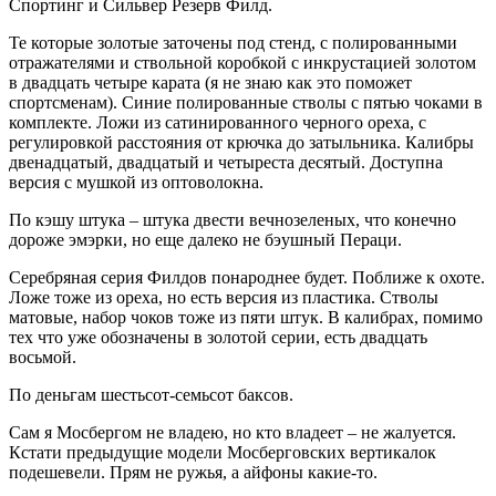
Спортинг и Сильвер Резерв Филд.
Те которые золотые заточены под стенд, с полированными
отражателями и ствольной коробкой с инкрустацией золотом
в двадцать четыре карата (я не знаю как это поможет
спортсменам). Синие полированные стволы с пятью чоками в
комплекте. Ложи из сатинированного черного ореха, с
регулировкой расстояния от крючка до затыльника. Калибры
двенадцатый, двадцатый и четыреста десятый. Доступна
версия с мушкой из оптоволокна.
По кэшу штука – штука двести вечнозеленых, что конечно
дороже эмэрки, но еще далеко не бэушный Пераци.
Серебряная серия Филдов понароднее будет. Поближе к охоте.
Ложе тоже из ореха, но есть версия из пластика. Стволы
матовые, набор чоков тоже из пяти штук. В калибрах, помимо
тех что уже обозначены в золотой серии, есть двадцать
восьмой.
По деньгам шестьсот-семьсот баксов.
Сам я Мосбергом не владею, но кто владеет – не жалуется.
Кстати предыдущие модели Мосберговских вертикалок
подешевели. Прям не ружья, а айфоны какие-то.