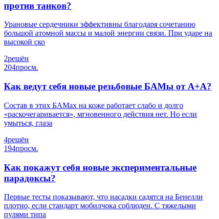
против танков?
Урановые сердечники эффективны благодаря сочетанию
большой атомной массы и малой энергии связи. При ударе на
высокой ско
2
решён
204
просм.
Как ведут себя новые резьбовые БАМы от А+А?
Состав в этих БАМах на коже работает слабо и долго
«раскочегаривается», мгновенного действия нет. Но если
умыться, глаза
4
решён
194
просм.
Как покажут себя новые экспериментальные
парадоксы?
Первые тесты показывают, что насадки садятся на Бенелли
плотно, если стандарт мобилчока соблюден. С тяжелыми
пулями типа