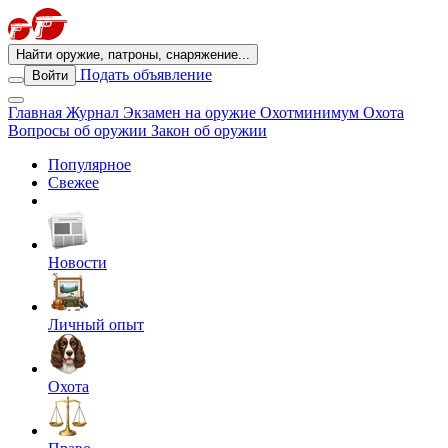
Найти оружие, патроны, снаряжение...
Подать объявление
Войти
Главная
Журнал
Экзамен на оружие
Охотминимум
Охота
Вопросы об оружии
Закон об оружии
Популярное
Свежее
Новости
Личный опыт
Охота