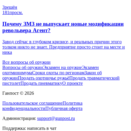
3
решён
181
просм.
Почему ЗМЗ не выпускает новые модификации
револьвера Агент?
Завод сейчас в глубоком кризисе, и реальных причин этого
толком никто не знает. Предприятие просто стоит на месте и
ника
Все вопросы об оружии
Вопросы об оружии
Экзамен на оружие
Экзамен
охотминимума
Сроки охоты по регионам
Закон об
оружии
Продать охотничье ружьё
Продать травматический
пистолет
Продать пневматику
О проекте
Ганпост © 2026
Пользовательское соглашение
Политика
конфиденциальности
Публичная оферта
Администрация:
support@gunpost.ru
Поддержка:
написать в чат