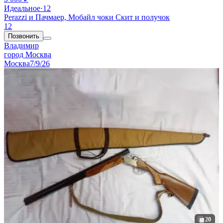
Идеальное
·
12
Perazzi и Пачмаер, Мобайл чоки Скит и получок
12
Позвонить
Владимир
город Москва
Москва
7/9/26
20