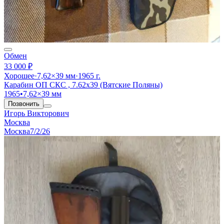
Обмен
33 000 ₽
Хорошее
·
7,62×39 мм
·
1965 г.
Карабин ОП СКС , 7.62х39 (Вятские Поляны)
1965
•
7,62×39 мм
Позвонить
Игорь Викторович
Москва
Москва
7/2/26