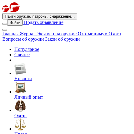
Найти оружие, патроны, снаряжение...
Подать объявление
Войти
Главная
Журнал
Экзамен на оружие
Охотминимум
Охота
Вопросы об оружии
Закон об оружии
Популярное
Свежее
Новости
Личный опыт
Охота