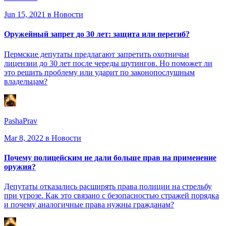
Jun 15, 2021
в Новости
Оружейный запрет до 30 лет: защита или перегиб?
Пермские депутаты предлагают запретить охотничьи
лицензии до 30 лет после череды шутингов. Но поможет ли
это решить проблему или ударит по законопослушным
владельцам?
PashaPrav
Mar 8, 2022
в Новости
Почему полицейским не дали больше прав на применение
оружия?
Депутаты отказались расширять права полиции на стрельбу
при угрозе. Как это связано с безопасностью стражей порядка
и почему аналогичные права нужны гражданам?