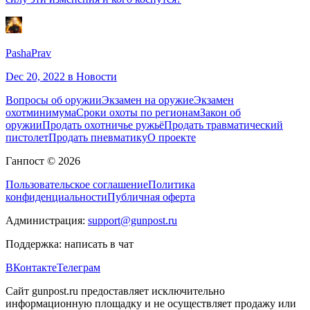
PashaPrav
Dec 20, 2022
в Новости
Вопросы об оружии
Экзамен на оружие
Экзамен
охотминимума
Сроки охоты по регионам
Закон об
оружии
Продать охотничье ружьё
Продать травматический
пистолет
Продать пневматику
О проекте
Ганпост © 2026
Пользовательское соглашение
Политика
конфиденциальности
Публичная оферта
Администрация:
support@gunpost.ru
Поддержка:
написать в чат
ВКонтакте
Телеграм
Сайт gunpost.ru предоставляет исключительно
информационную площадку и не осуществляет продажу или