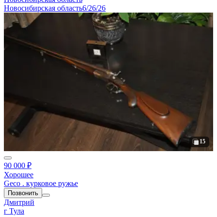
Новосибирская область
6/26/26
15
90 000 ₽
Хорошее
Geco . курковое ружье
Позвонить
Дмитрий
г Тула