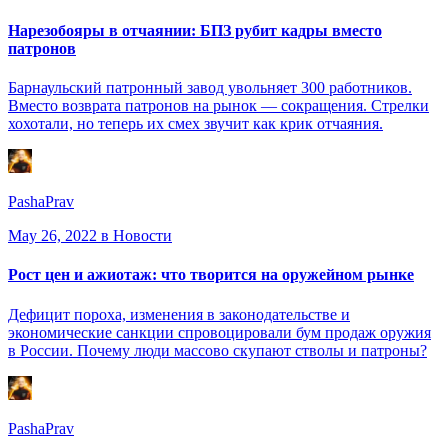
Нарезобояры в отчаянии: БПЗ рубит кадры вместо
патронов
Барнаульский патронный завод увольняет 300 работников.
Вместо возврата патронов на рынок — сокращения. Стрелки
хохотали, но теперь их смех звучит как крик отчаяния.
PashaPrav
May 26, 2022
в Новости
Рост цен и ажиотаж: что творится на оружейном рынке
Дефицит пороха, изменения в законодательстве и
экономические санкции спровоцировали бум продаж оружия
в России. Почему люди массово скупают стволы и патроны?
PashaPrav