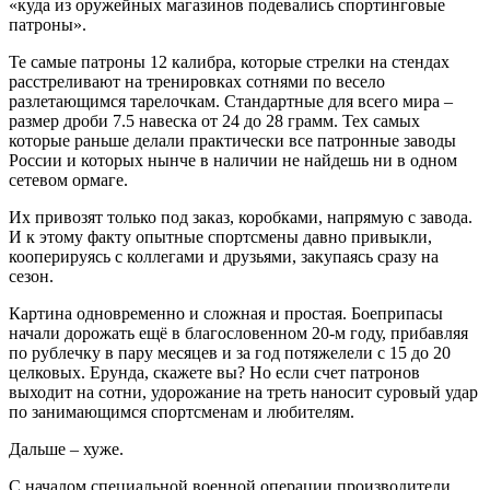
«куда из оружейных магазинов подевались спортинговые
патроны».
Те самые патроны 12 калибра, которые стрелки на стендах
расстреливают на тренировках сотнями по весело
разлетающимся тарелочкам. Стандартные для всего мира –
размер дроби 7.5 навеска от 24 до 28 грамм. Тех самых
которые раньше делали практически все патронные заводы
России и которых нынче в наличии не найдешь ни в одном
сетевом ормаге.
Их привозят только под заказ, коробками, напрямую с завода.
И к этому факту опытные спортсмены давно привыкли,
кооперируясь с коллегами и друзьями, закупаясь сразу на
сезон.
Картина одновременно и сложная и простая. Боеприпасы
начали дорожать ещё в благословенном 20-м году, прибавляя
по рублечку в пару месяцев и за год потяжелели с 15 до 20
целковых. Ерунда, скажете вы? Но если счет патронов
выходит на сотни, удорожание на треть наносит суровый удар
по занимающимся спортсменам и любителям.
Дальше – хуже.
С началом специальной военной операции производители,