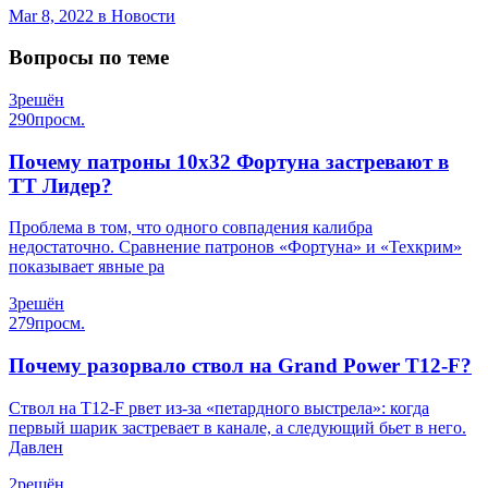
Mar 8, 2022
в Новости
Вопросы по теме
3
решён
290
просм.
Почему патроны 10х32 Фортуна застревают в
ТТ Лидер?
Проблема в том, что одного совпадения калибра
недостаточно. Сравнение патронов «Фортуна» и «Техкрим»
показывает явные ра
3
решён
279
просм.
Почему разорвало ствол на Grand Power T12-F?
Ствол на T12-F рвет из-за «петардного выстрела»: когда
первый шарик застревает в канале, а следующий бьет в него.
Давлен
2
решён