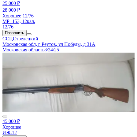
25 000 ₽
28 000 ₽
Хорошее
·
12/76
МР -153, 12кал.
12/76
Позвонить
ССЦСтрелецкий
Московская обл, г Реутов, ул Победы, д 31А
Московская область
8/24/25
45 000 ₽
Хорошее
ИЖ-12