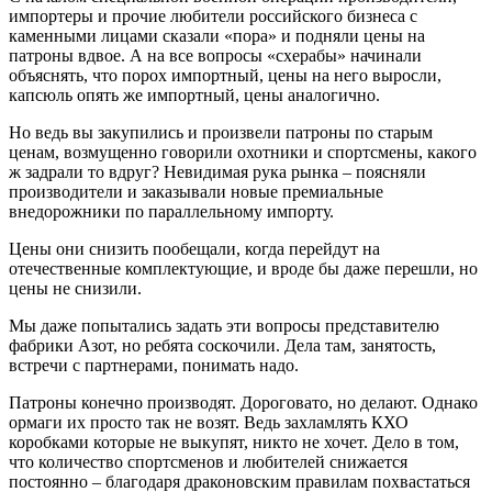
импортеры и прочие любители российского бизнеса с
каменными лицами сказали «пора» и подняли цены на
патроны вдвое. А на все вопросы «схерабы» начинали
объяснять, что порох импортный, цены на него выросли,
капсюль опять же импортный, цены аналогично.
Но ведь вы закупились и произвели патроны по старым
ценам, возмущенно говорили охотники и спортсмены, какого
ж задрали то вдруг? Невидимая рука рынка – поясняли
производители и заказывали новые премиальные
внедорожники по параллельному импорту.
Цены они снизить пообещали, когда перейдут на
отечественные комплектующие, и вроде бы даже перешли, но
цены не снизили.
Мы даже попытались задать эти вопросы представителю
фабрики Азот, но ребята соскочили. Дела там, занятость,
встречи с партнерами, понимать надо.
Патроны конечно производят. Дороговато, но делают. Однако
ормаги их просто так не возят. Ведь захламлять КХО
коробками которые не выкупят, никто не хочет. Дело в том,
что количество спортсменов и любителей снижается
постоянно – благодаря драконовским правилам похвастаться