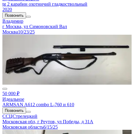
tg 2 карабин охотничий гладкоствольный
2020
Позвонить
Владимир
г Москва, ул Симоновский Вал
Москва
10/23/25
50 000 ₽
Идеальное
ARMSAN A612 combo L-760 и 610
Позвонить
ССЦСтрелецкий
Московская обл, г Реутов, ул Победы, д 31А
Московская область
6/15/25