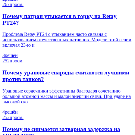
267
просм.
Почему патрон утыкается в горку на Retay
PT24?
Проблема Retay PT24 с утыканием часто связана с
использованием отечественных патронов. Модели этой серии,
включая 23-ю и
3
решён
252
просм.
Почему урановые снаряды считаются лучшими
против танков?
Урановые сердечники эффективны благодаря сочетанию
большой атомной массы и малой энергии связи. При ударе на
высокой ско
4
решён
252
просм.
Почему не снимается затворная задержка на