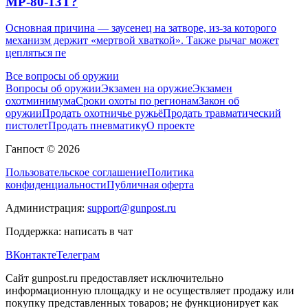
МР-80-13Т?
Основная причина — заусенец на затворе, из-за которого
механизм держит «мертвой хваткой». Также рычаг может
цепляться пе
Все вопросы об оружии
Вопросы об оружии
Экзамен на оружие
Экзамен
охотминимума
Сроки охоты по регионам
Закон об
оружии
Продать охотничье ружьё
Продать травматический
пистолет
Продать пневматику
О проекте
Ганпост © 2026
Пользовательское соглашение
Политика
конфиденциальности
Публичная оферта
Администрация:
support@gunpost.ru
Поддержка:
написать в чат
ВКонтакте
Телеграм
Сайт gunpost.ru предоставляет исключительно
информационную площадку и не осуществляет продажу или
покупку представленных товаров; не функционирует как