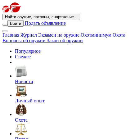
Найти оружие, патроны, снаряжение...
Подать объявление
Войти
Главная
Журнал
Экзамен на оружие
Охотминимум
Охота
Вопросы об оружии
Закон об оружии
Популярное
Свежее
Новости
Личный опыт
Охота