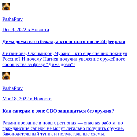
PashaPrav
Dec 9, 2022
в Новости
Дима дома: кто сбежал, а кто остался после 24 февраля
Литвинова, Оксимирон, Чубайс – кто ещё спешно покинул
Россию? И почему Нагиев получил уважение оружейного
сообщества за фразу "Дима дома"?
PashaPrav
Mar 18, 2022
в Новости
Как саперам в зоне СВО защищаться без оружия?
Разминирование в новых регионах — опасная работа, но
гражданские саперы не могут легально получить оружие.
Законодательный тупик и полулегальные схемы.