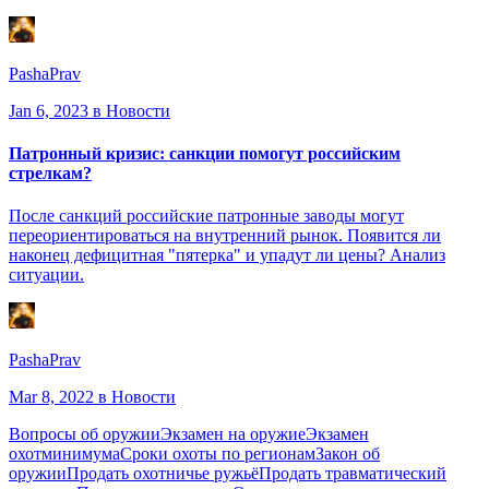
PashaPrav
Jan 6, 2023
в Новости
Патронный кризис: санкции помогут российским
стрелкам?
После санкций российские патронные заводы могут
переориентироваться на внутренний рынок. Появится ли
наконец дефицитная "пятерка" и упадут ли цены? Анализ
ситуации.
PashaPrav
Mar 8, 2022
в Новости
Вопросы об оружии
Экзамен на оружие
Экзамен
охотминимума
Сроки охоты по регионам
Закон об
оружии
Продать охотничье ружьё
Продать травматический