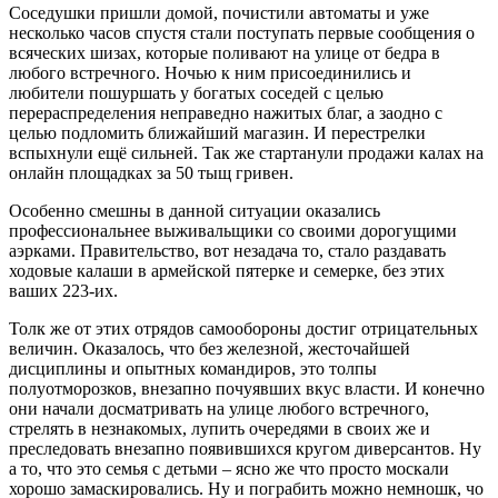
Соседушки пришли домой, почистили автоматы и уже
несколько часов спустя стали поступать первые сообщения о
всяческих шизах, которые поливают на улице от бедра в
любого встречного. Ночью к ним присоединились и
любители пошуршать у богатых соседей с целью
перераспределения неправедно нажитых благ, а заодно с
целью подломить ближайший магазин. И перестрелки
вспыхнули ещё сильней. Так же стартанули продажи калах на
онлайн площадках за 50 тыщ гривен.
Особенно смешны в данной ситуации оказались
профессиональнее выживальщики со своими дорогущими
аэрками. Правительство, вот незадача то, стало раздавать
ходовые калаши в армейской пятерке и семерке, без этих
ваших 223-их.
Толк же от этих отрядов самообороны достиг отрицательных
величин. Оказалось, что без железной, жесточайшей
дисциплины и опытных командиров, это толпы
полуотморозков, внезапно почуявших вкус власти. И конечно
они начали досматривать на улице любого встречного,
стрелять в незнакомых, лупить очередями в своих же и
преследовать внезапно появившихся кругом диверсантов. Ну
а то, что это семья с детьми – ясно же что просто москали
хорошо замаскировались. Ну и пограбить можно немношк, чо