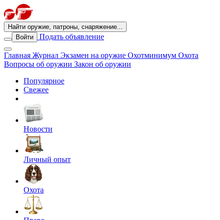
Найти оружие, патроны, снаряжение...
Подать объявление
Войти
Главная
Журнал
Экзамен на оружие
Охотминимум
Охота
Вопросы об оружии
Закон об оружии
Популярное
Свежее
Новости
Личный опыт
Охота