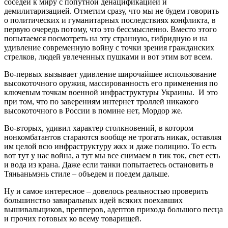
соседей к миру с попутной денацификацией и
демилитаризацией. Отметим сразу, что мы не будем говорить
о политических и гуманитарных последствиях конфликта, в
первую очередь потому, что это бессмысленно. Вместо этого
попытаемся посмотреть на эту странную, гибридную и на
удивление современную войну с точки зрения гражданских
стрелков, людей увлеченных пушками и вот этим вот всем.
Во-первых вызывает удивление широчайшее использование
высокоточного оружия, массированность его применения по
ключевым точкам военной инфраструктуры Украины. И это
при том, что по заверениям интернет троллей никакого
высокоточного в России в помине нет, Мордор же.
Во-вторых, удивил характер столкновений, в котором
нонкомбатантов стараются вообще не трогать никак, оставляя
им целой всю инфраструктуру жкх и даже полицию. То есть
вот тут у нас война, а тут мы все снимаем в тик ток, свет есть
и вода из крана. Даже если танки попытаетесь остановить в
Тяньаньмэнь стиле – объедем и поедем дальше.
Ну и самое интересное – довелось реальностью проверить
большинство завиральных идей всяких поехавших
вышивальщиков, препперов, адептов прихода большого песца
и прочих готовых ко всему товарищей.