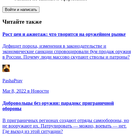
Войти и написать
Читайте также
Рост цен и ажиотаж: что творится на оружейном рынке
Дефицит пороха, изменения в законодательстве и
экономические санкции спровоцировали бум продаж оружия
в России. Почему люди массово скупают стволы и патроны?
PashaPrav
Mar 8, 2022
в Новости
Добровольцы без оружия: парадокс приграничной
обороны
В приграничных регионах создают отряды самообороны, но
не вооружают их. Патрулировать — можно, воевать — нет.
Где выход из этой ситуации?