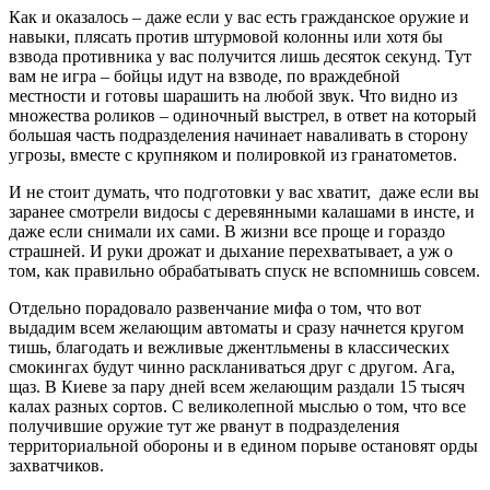
Как и оказалось – даже если у вас есть гражданское оружие и
навыки, плясать против штурмовой колонны или хотя бы
взвода противника у вас получится лишь десяток секунд. Тут
вам не игра – бойцы идут на взводе, по враждебной
местности и готовы шарашить на любой звук. Что видно из
множества роликов – одиночный выстрел, в ответ на который
большая часть подразделения начинает наваливать в сторону
угрозы, вместе с крупняком и полировкой из гранатометов.
И не стоит думать, что подготовки у вас хватит, даже если вы
заранее смотрели видосы с деревянными калашами в инсте, и
даже если снимали их сами. В жизни все проще и гораздо
страшней. И руки дрожат и дыхание перехватывает, а уж о
том, как правильно обрабатывать спуск не вспомнишь совсем.
Отдельно порадовало развенчание мифа о том, что вот
выдадим всем желающим автоматы и сразу начнется кругом
тишь, благодать и вежливые джентльмены в классических
смокингах будут чинно раскланиваться друг с другом. Ага,
щаз. В Киеве за пару дней всем желающим раздали 15 тысяч
калах разных сортов. С великолепной мыслью о том, что все
получившие оружие тут же рванут в подразделения
территориальной обороны и в едином порыве остановят орды
захватчиков.