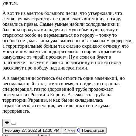
уж там.
А вот те из адептов большого песца, что утверждали, что
самая лучшая стратегия не привлекать внимания, походу
оказались правы. Самые умные набили холодильники и
балконы продуктами, надели самую обычную одежду и
стараются особо не перемещаться по городу – толку то
особого нет, магазины уже вынесены и загажены мародерами,
а территориальные бойцы так сильно охраняют отчизну, что
могут и шмальнуть в подозрительного парня в красивом
камуфляже от «край пресижн». Ну а если он будет в
плитничке – насуют в такого по магазину и потом снова
расскажут про победу над диверсантами.
А в завершении хотелось бы отметить один маленький, но
весьма важный факт, все то время, что идет эта странная
спецоперация, газ по здоровенной трубе продолжает
поступать из России в Европу. А лежит эта труба на
территории Украины, и как бы ни складывалась
стратегическая ситуация, вентиль никто и не думал
перекрывать.
❤️
0
February 27, 2022 at 12:30 PM
4 мин
Поделиться