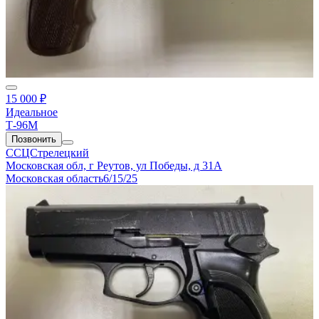
15 000 ₽
Идеальное
Т-96М
Позвонить
ССЦСтрелецкий
Московская обл, г Реутов, ул Победы, д 31А
Московская область
6/15/25