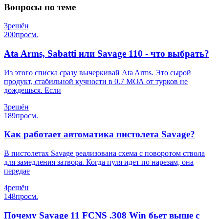
Вопросы по теме
3
решён
200
просм.
Ata Arms, Sabatti или Savage 110 - что выбрать?
Из этого списка сразу вычеркивай Ata Arms. Это сырой
продукт, стабильной кучности в 0.7 МОА от турков не
дождешься. Если
3
решён
189
просм.
Как работает автоматика пистолета Savage?
В пистолетах Savage реализована схема с поворотом ствола
для замедления затвора. Когда пуля идет по нарезам, она
передае
4
решён
148
просм.
Почему Savage 11 FCNS .308 Win бьет выше с