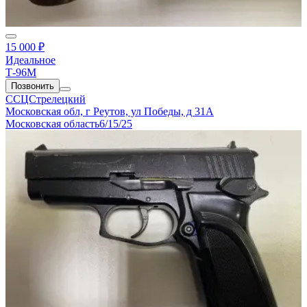
15 000 ₽
Идеальное
Т-96М
Позвонить
ССЦСтрелецкий
Московская обл, г Реутов, ул Победы, д 31А
Московская область
6/15/25