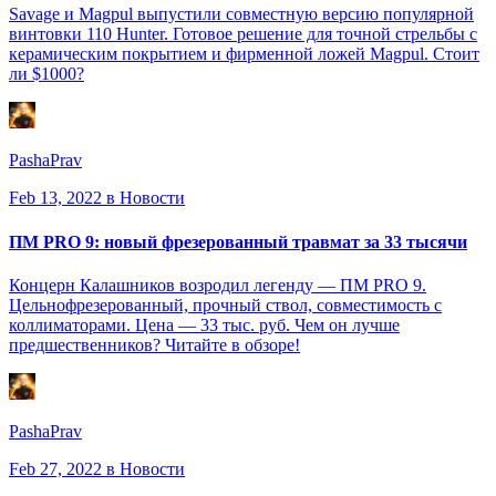
Savage и Magpul выпустили совместную версию популярной
винтовки 110 Hunter. Готовое решение для точной стрельбы с
керамическим покрытием и фирменной ложей Magpul. Стоит
ли $1000?
PashaPrav
Feb 13, 2022
в Новости
ПМ PRO 9: новый фрезерованный травмат за 33 тысячи
Концерн Калашников возродил легенду — ПМ PRO 9.
Цельнофрезерованный, прочный ствол, совместимость с
коллиматорами. Цена — 33 тыс. руб. Чем он лучше
предшественников? Читайте в обзоре!
PashaPrav
Feb 27, 2022
в Новости