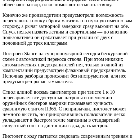
облегчают затвор, плюс помогают остывать стволу.
Конечно же производители предусмотрели возможность
переставить кнопку сброса магазина на нужную именно вам
сторону, а рычаг затворной задержки сразу выходит на обе.
Спуск нельзя назвать легким и спортивным — по мнению
пользователей он срабатывает при усилии от двух с
половиной до трех килограмм.
Построен Stance на суперпопулярной сегодня бескурковой
схеме с автоматикой перекоса ствола. При этом никаких
автоматических предохранителей нет, только в одной из
комплектаций предусмотрен флажковый предохранитель.
Неполная разборка происходит без инструментов, для нее
предусмотрен рычаг замыкателя.
Ствол длиной восемь сантиметров при твисте 1 к 10
переваривает все доступные патроны и по мнению
оружейных блогеров америки показывает кучность
сравнимую с зигом П365. С непривычки, пистолет может
немного высить, но приноровившись пользователи легко
укладывают в быстром темпе магазины в стандартный
силуэтный гонг на дистанции в двадцать метров.
Пистолет с ходу пытается следовать современным трендам и