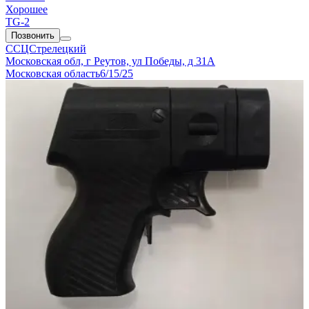
Хорошее
TG-2
Позвонить
ССЦСтрелецкий
Московская обл, г Реутов, ул Победы, д 31А
Московская область
6/15/25