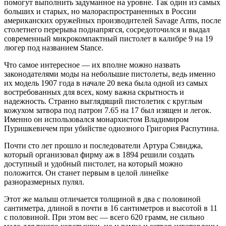
помогут выполнить задуманное на уровне. Так один из самых
больших и старых, но малораспространенных в России
американских оружейных производителей Savage Arms, после
столетнего перерыва поднапрягся, сосредоточился и выдал
современный микрокомпактный пистолет в калибре 9 на 19
люгер под названием Stance.
Что самое интересное — их вполне можно назвать
законодателями моды на небольшие пистолеты, ведь именно
их модель 1907 года в начале 20 века была одной из самых
востребованных для всех, кому важна скрытность и
надежность. Странно выглядящий пистолетик с круглым
кожухом затвора под патрон 7.65 на 17 был изящен и легок.
Именно он использовался монархистом Владимиром
Пуришкевичем при убийстве одиозного Григория Распутина.
Почти сто лет прошло и последователи Артура Сэвиджа,
который организовал фирму аж в 1894 решили создать
доступный и удобный пистолет, на который можно
положится. Он станет первым в целой линейке
разноразмерных пулял.
Этот же малыш отличается толщиной в два с половиной
сантиметра, длиной в почти в 16 сантиметров и высотой в 11
с половиной. При этом вес — всего 620 грамм, не сильно