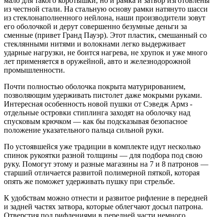
мало для такого коротышки, но и рамка и затвор изготовлены
из честной стали. На стальную основу рамки натянуто шасси
из стеклонаполненного нейлона, наши производители зовут
его оболочкой и дерут совершенно безумные деньги за
сменные (привет Гранд Пауэр). Этот пластик, смешанный со
стеклянными нитями и волокнами легко выдерживает
ударные нагрузки, не боится нагрева, не хрупок и уже много
лет применяется в оружейной, авто и железнодорожной
промышленности.
Почти полностью оболочка покрыта матурированием,
позволяющим удерживать пистолет даже мокрыми руками.
Интересная особенность новой пушки от Сэведж Армз -
отдельные островки стиплинга заходят на оболочку над
спусковым крючком — как бы подсказывая безопасное
положение указательного пальца сильной руки.
По устоявшейся уже традиции в комплекте идут несколько
спинок рукоятки разной толщины — для подбора под свою
руку. Помогут этому и разные магазины на 7 и 8 патронов —
старший отличается развитой полимерной пяткой, которая
опять же поможет удерживать пушку при стрельбе.
К удобствам можно отнести и развитое рифление в передней
и задней частях затвора, которые облегчают досыл патрона.
Отверстия под рифлениями в передней части немного