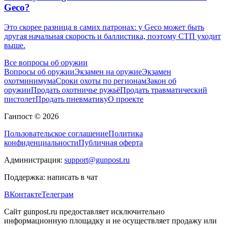
Geco?
Это скорее разница в самих патронах: у Geco может быть
другая начальная скорость и баллистика, поэтому СТП уходит
выше.
Все вопросы об оружии
Вопросы об оружии
Экзамен на оружие
Экзамен
охотминимума
Сроки охоты по регионам
Закон об
оружии
Продать охотничье ружьё
Продать травматический
пистолет
Продать пневматику
О проекте
Ганпост © 2026
Пользовательское соглашение
Политика
конфиденциальности
Публичная оферта
Администрация:
support@gunpost.ru
Поддержка:
написать в чат
ВКонтакте
Телеграм
Сайт gunpost.ru предоставляет исключительно
информационную площадку и не осуществляет продажу или