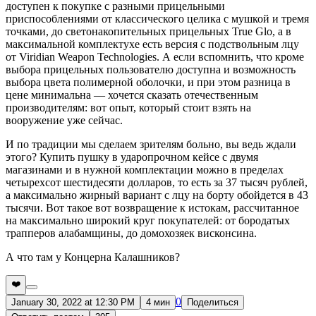
доступен к покупке с разными прицельными
приспособлениями от классического целика с мушкой и тремя
точками, до светонакопительных прицельных True Glo, а в
максимальной комплектухе есть версия с подствольным лцу
от Viridian Weapon Technologies. А если вспомнить, что кроме
выбора прицельных пользователю доступна и возможность
выбора цвета полимерной оболочки, и при этом разница в
цене минимальна — хочется сказать отечественным
производителям: вот опыт, который стоит взять на
вооружение уже сейчас.
И по традиции мы сделаем зрителям больно, вы ведь ждали
этого? Купить пушку в ударопрочном кейсе с двумя
магазинами и в нужной комплектации можно в пределах
четырехсот шестидесяти долларов, то есть за 37 тысяч рублей,
а максимально жирный вариант с лцу на борту обойдется в 43
тысячи. Вот такое вот возвращение к истокам, рассчитанное
на максимально широкий круг покупателей: от бородатых
трапперов алабамщины, до домохозяек висконсина.
А что там у Концерна Калашников?
❤️
0
January 30, 2022 at 12:30 PM
4 мин
Поделиться