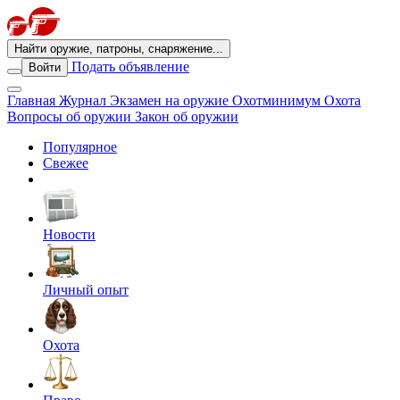
Найти оружие, патроны, снаряжение...
Подать объявление
Войти
Главная
Журнал
Экзамен на оружие
Охотминимум
Охота
Вопросы об оружии
Закон об оружии
Популярное
Свежее
Новости
Личный опыт
Охота