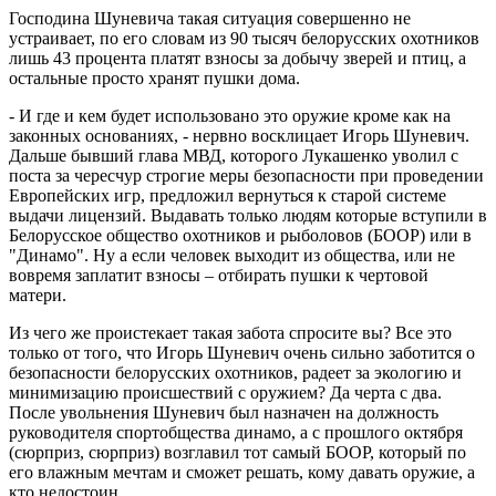
Господина Шуневича такая ситуация совершенно не
устраивает, по его словам из 90 тысяч белорусских охотников
лишь 43 процента платят взносы за добычу зверей и птиц, а
остальные просто хранят пушки дома.
- И где и кем будет использовано это оружие кроме как на
законных основаниях, - нервно восклицает Игорь Шуневич.
Дальше бывший глава МВД, которого Лукашенко уволил с
поста за чересчур строгие меры безопасности при проведении
Европейских игр, предложил вернуться к старой системе
выдачи лицензий. Выдавать только людям которые вступили в
Белорусское общество охотников и рыболовов (БООР) или в
"Динамо". Ну а если человек выходит из общества, или не
вовремя заплатит взносы – отбирать пушки к чертовой
матери.
Из чего же проистекает такая забота спросите вы? Все это
только от того, что Игорь Шуневич очень сильно заботится о
безопасности белорусских охотников, радеет за экологию и
минимизацию происшествий с оружием? Да черта с два.
После увольнения Шуневич был назначен на должность
руководителя спортобщества динамо, а с прошлого октября
(сюрприз, сюрприз) возглавил тот самый БООР, который по
его влажным мечтам и сможет решать, кому давать оружие, а
кто недостоин.