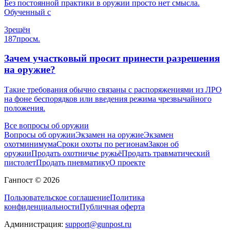
Без постоянной практики в оружии просто нет смысла.
Обученный с
3
решён
187
просм.
Зачем участковый просит принести разрешения
на оружие?
Такие требования обычно связаны с распоряжениями из ЛРО
на фоне беспорядков или введения режима чрезвычайного
положения.
Все вопросы об оружии
Вопросы об оружии
Экзамен на оружие
Экзамен
охотминимума
Сроки охоты по регионам
Закон об
оружии
Продать охотничье ружьё
Продать травматический
пистолет
Продать пневматику
О проекте
Ганпост © 2026
Пользовательское соглашение
Политика
конфиденциальности
Публичная оферта
Администрация:
support@gunpost.ru