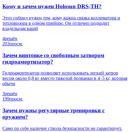
Кому и зачем нужен Holosun DRS-TH?
Этот гибрид нужен тем, кому важна связка коллиматора и
тепловизора в одном приборе. Он отлично подходит
владельцам караб
4
решён
203
просм.
Зачем винтовке со свободным затвором
гидроамортизатор?
Гидроамортизатор позволяет использовать легкий затвор
весом около 0,8 кг вместо тяжелой болванки в 4–5 кг, которая
обычн
3
решён
199
просм.
Зачем нужны регулярные тренировки с
оружием?
Само по себе наличие ствола безопасности не гарантирует.