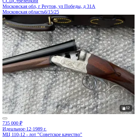
ССЦСтрелецкий
Московская обл, г Реутов, ул Победы, д 31А
Московская область
6/15/25
12
735 000 ₽
Идеальное
·
12
·
1989 г.
МЦ 110-12 - лот "Советское качество"