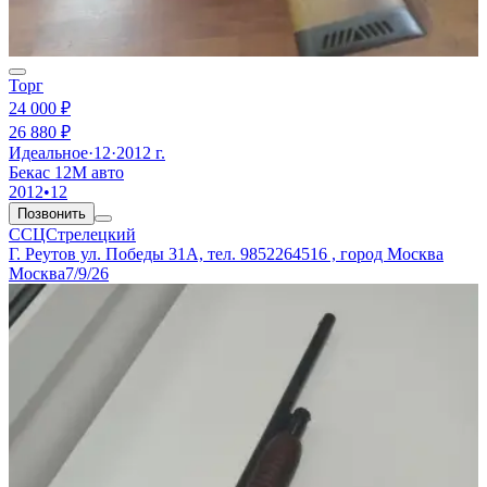
Торг
24 000 ₽
26 880 ₽
Идеальное
·
12
·
2012 г.
Бекас 12М авто
2012
•
12
Позвонить
ССЦСтрелецкий
Г. Реутов ул. Победы 31А, тел. 9852264516 , город Москва
Москва
7/9/26