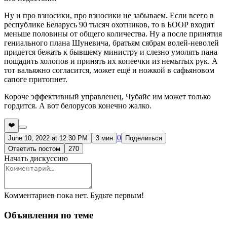
Ну и про взносики, про взносики не забываем. Если всего в
республике Беларусь 90 тысяч охотников, то в БООР входит
меньше половины от общего количества. Ну а после принятия
гениального плана Шуневича, братьям сябрам волей-неволей
придется бежать к бывшему министру и слезно умолять пана
пощадить холопов и принять их копеечки из немытых рук. А
тот вальяжно согласится, может ещё и ножкой в сафьяновом
сапоге притопнет.
Короче эффективный управленец, Чубайс им может только
гордится. А вот белорусов конечно жалко.
❤️
0
June 10, 2022 at 12:30 PM
3 мин
Поделиться
Ответить постом
270
Начать дискуссию
Комментариев пока нет. Будьте первым!
Объявления по теме