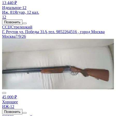
13 440 ₽
Идеальное
·
12
Иж. 81Ягуар, 12 кал.
12
Позвонить
ССЦСтрелецкий
Г. Реутов ул. Победы 31А,тел. 9852264516 , город Москва
Москва
7/9/26
45 000 ₽
Хорошее
ИЖ-12
Позвонить