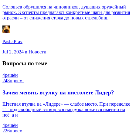
Соловьев обрушился на чиновников, душащих оружейный
рынок. Эксперты предлагают конкретные шаги для развития
отрасли – от снижения стажа до новых стрельбищ.
PashaPrav
Jul 2, 2024
в Новости
Вопросы по теме
4
решён
248
просм.
Зачем менять втулку на пистолете Лидер?
Штатная втулка на «Лидере» — слабое место. При переделке
ТТ под свободный затвор вся нагрузка ложится именно на
неё, а и
4
решён
226
просм.