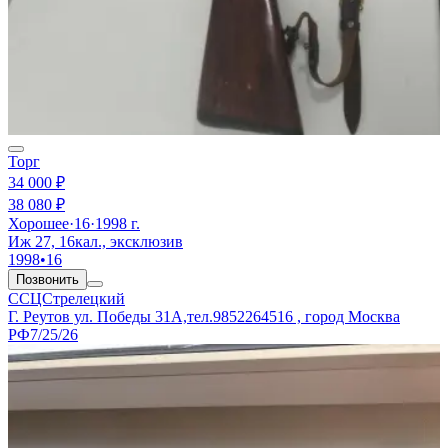
Торг
34 000 ₽
38 080 ₽
Хорошее
·
16
·
1998 г.
Иж 27, 16кал., эксклюзив
1998
•
16
Позвонить
ССЦСтрелецкий
Г. Реутов ул. Победы 31А,тел.9852264516 , город Москва
РФ
7/25/26