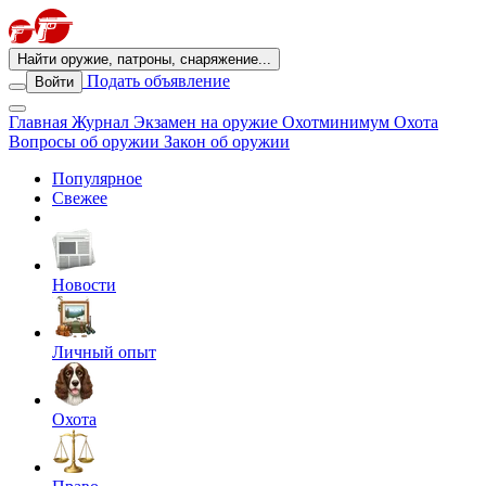
Найти оружие, патроны, снаряжение...
Подать объявление
Войти
Главная
Журнал
Экзамен на оружие
Охотминимум
Охота
Вопросы об оружии
Закон об оружии
Популярное
Свежее
Новости
Личный опыт
Охота