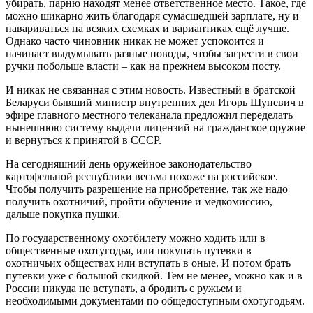
убирать, парню находят менее ответственное место. Такое, где
можно шикарно жить благодаря сумасшедшей зарплате, ну и
навариваться на всяких схемках и вариантиках ещё лучше.
Однако часто чиновник никак не может успокоится и
начинает выдумывать разные поводы, чтобы загрести в свои
ручки побольше власти – как на прежнем высоком посту.
И никак не связанная с этим новость. Известный в братской
Беларуси бывший министр внутренних дел Игорь Шуневич в
эфире главного местного телеканала предложил переделать
нынешнюю систему выдачи лицензий на гражданское оружие
и вернуться к принятой в СССР.
На сегодняшний день оружейное законодательство
картофельной республики весьма похоже на российское.
Чтобы получить разрешение на приобретение, так же надо
получить охотничий, пройти обучение и медкомиссию,
дальше покупка пушки.
По государственному охотбилету можно ходить или в
общественные охотугодья, или покупать путевки в
охотничьих обществах или вступать в оные. И потом брать
путевки уже с большой скидкой. Тем не менее, можно как и в
России никуда не вступать, а бродить с ружьем и
необходимыми документами по общедоступным охотугодьям.