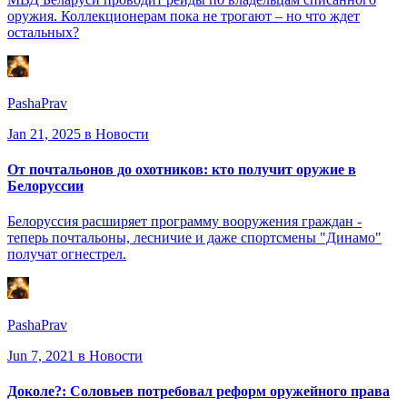
оружия. Коллекционерам пока не трогают – но что ждет
остальных?
PashaPrav
Jan 21, 2025
в Новости
От почтальонов до охотников: кто получит оружие в
Белоруссии
Белоруссия расширяет программу вооружения граждан -
теперь почтальоны, лесничие и даже спортсмены "Динамо"
получат огнестрел.
PashaPrav
Jun 7, 2021
в Новости
Доколе?: Соловьев потребовал реформ оружейного права