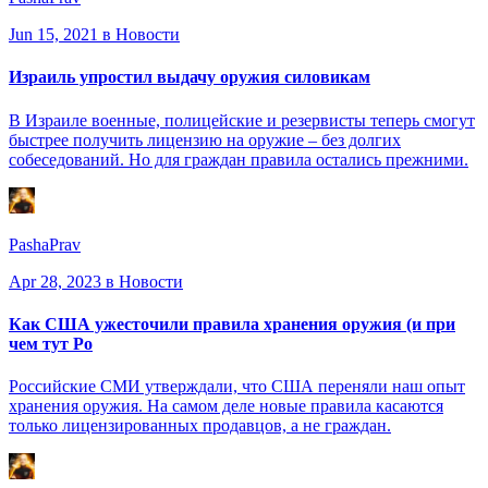
Jun 15, 2021
в Новости
Израиль упростил выдачу оружия силовикам
В Израиле военные, полицейские и резервисты теперь смогут
быстрее получить лицензию на оружие – без долгих
собеседований. Но для граждан правила остались прежними.
PashaPrav
Apr 28, 2023
в Новости
Как США ужесточили правила хранения оружия (и при
чем тут Ро
Российские СМИ утверждали, что США переняли наш опыт
хранения оружия. На самом деле новые правила касаются
только лицензированных продавцов, а не граждан.