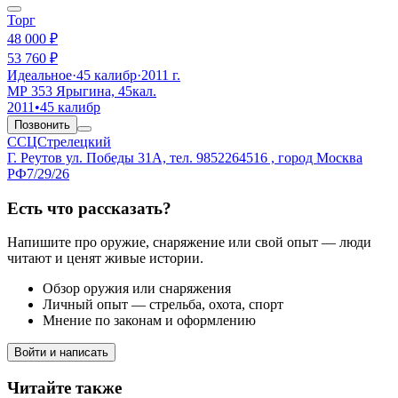
Торг
48 000 ₽
53 760 ₽
Идеальное
·
45 калибр
·
2011 г.
МР 353 Ярыгина, 45кал.
2011
•
45 калибр
Позвонить
ССЦСтрелецкий
Г. Реутов ул. Победы 31А, тел. 9852264516 , город Москва
РФ
7/29/26
Есть что рассказать?
Напишите про оружие, снаряжение или свой опыт — люди
читают и ценят живые истории.
Обзор оружия или снаряжения
Личный опыт — стрельба, охота, спорт
Мнение по законам и оформлению
Войти и написать
Читайте также