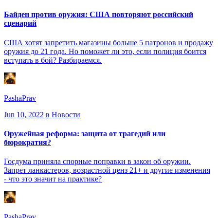
Байден против оружия: США повторяют российский
сценарий
США хотят запретить магазины больше 5 патронов и продажу
оружия до 21 года. Но поможет ли это, если полиция боится
вступать в бой? Разбираемся.
PashaPrav
Jun 10, 2022
в Новости
Оружейная реформа: защита от трагедий или
бюрократия?
Госдума приняла спорные поправки в закон об оружии.
Запрет ланкастеров, возрастной ценз 21+ и другие изменения
- что это значит на практике?
PashaPrav