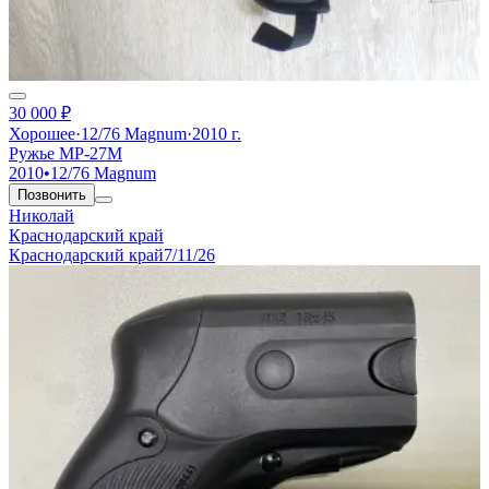
30 000 ₽
Хорошее
·
12/76 Magnum
·
2010 г.
Ружье МР-27М
2010
•
12/76 Magnum
Позвонить
Николай
Краснодарский край
Краснодарский край
7/11/26