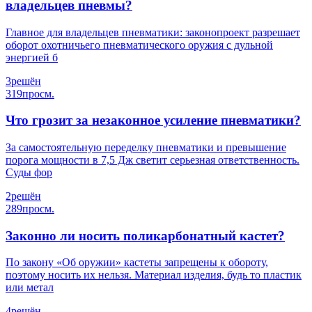
владельцев пневмы?
Главное для владельцев пневматики: законопроект разрешает
оборот охотничьего пневматического оружия с дульной
энергией б
3
решён
319
просм.
Что грозит за незаконное усиление пневматики?
За самостоятельную переделку пневматики и превышение
порога мощности в 7,5 Дж светит серьезная ответственность.
Суды фор
2
решён
289
просм.
Законно ли носить поликарбонатный кастет?
По закону «Об оружии» кастеты запрещены к обороту,
поэтому носить их нельзя. Материал изделия, будь то пластик
или метал
4
решён