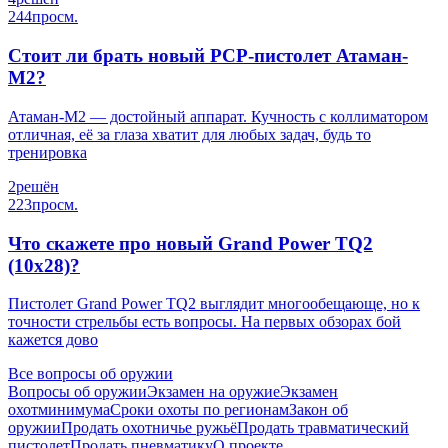
244
просм.
Стоит ли брать новый PCP-пистолет Атаман-
М2?
Атаман-М2 — достойный аппарат. Кучность с коллиматором
отличная, её за глаза хватит для любых задач, будь то
тренировка
2
решён
223
просм.
Что скажете про новый Grand Power TQ2
(10x28)?
Пистолет Grand Power TQ2 выглядит многообещающе, но к
точности стрельбы есть вопросы. На первых обзорах бой
кажется дово
Все вопросы об оружии
Вопросы об оружии
Экзамен на оружие
Экзамен
охотминимума
Сроки охоты по регионам
Закон об
оружии
Продать охотничье ружьё
Продать травматический
пистолет
Продать пневматику
О проекте