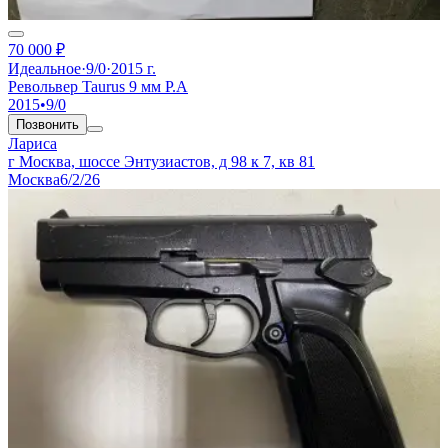
70 000 ₽
Идеальное
·
9/0
·
2015 г.
Револьвер Taurus 9 мм P.A
2015
•
9/0
Позвонить
Лариса
г Москва, шоссе Энтузиастов, д 98 к 7, кв 81
Москва
6/2/26