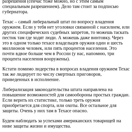
разрешения (сейчас тоже можно, но с этим самым
специальным разрешением). Дело там стоит за подписью
губернатора.
Техас – самый либеральный штат по вопросу владения
оружием. Если у тебя нет уголовки связанной с насилием, или
других специфических судебных запретов, то можешь таскать
пестик там где ходят люди. А можешь даже винтовку. Через
это в одном только техасе владельцев оружия один и шесть
миллионов человек, или пять процентов населения. Это
почти вдвое больше чем в России (у нас, напомню, три
процента населения вооружены).
Кстати помимо лидерства в вопросах владения оружием Техас
так же лидирует по числу смертных приговоров,
приведенных в исполнение.
Либерализация законодательства штата направлена на
повышение возможностей для самообороны простых граждан.
Если верить их статистике, только треть оружия
приобретается для спорта, или охоты. Все остальное для
защиты. Очень у них там в Техасе опасно.
Будем наблюдать за успехами американских товарищей на
ниве защиты жизни и имущества.