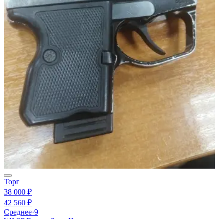
Торг
38 000 ₽
42 560 ₽
Среднее
·
9