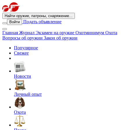
Найти оружие, патроны, снаряжение...
Подать объявление
Войти
Главная
Журнал
Экзамен на оружие
Охотминимум
Охота
Вопросы об оружии
Закон об оружии
Популярное
Свежее
Новости
Личный опыт
Охота