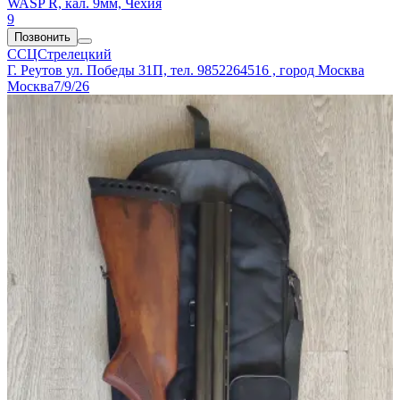
WASP R, кал. 9мм, Чехия
9
Позвонить
ССЦСтрелецкий
Г. Реутов ул. Победы 31П, тел. 9852264516 , город Москва
Москва
7/9/26