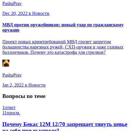
PashaPrav
Dec 20, 2022
в Новости
МВД против оружейников: новый удар по гражданскому
оружию
Проект новых кримтребований МВД грозит запретом
большинства нарезных ружей, СХП-оружия и даже газовых
баллончиков. Почему это катастрофа для стрелков?
PashaPrav
Jan 2, 2022
в Новости
Вопросы по теме
1
ответ
11
просм.
Почему Бекас 12М 12/70 запрещает тянуть цевье
на себя при выстреле?