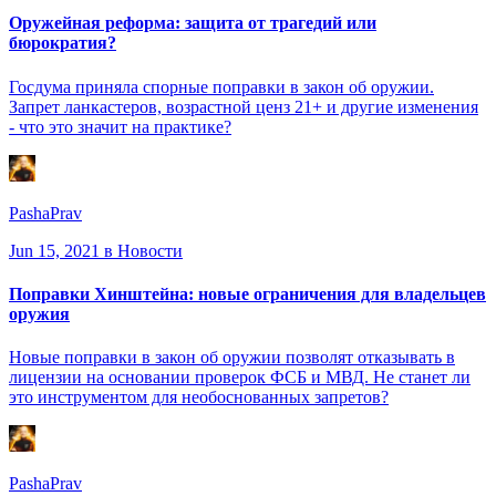
Оружейная реформа: защита от трагедий или
бюрократия?
Госдума приняла спорные поправки в закон об оружии.
Запрет ланкастеров, возрастной ценз 21+ и другие изменения
- что это значит на практике?
PashaPrav
Jun 15, 2021
в Новости
Поправки Хинштейна: новые ограничения для владельцев
оружия
Новые поправки в закон об оружии позволят отказывать в
лицензии на основании проверок ФСБ и МВД. Не станет ли
это инструментом для необоснованных запретов?
PashaPrav