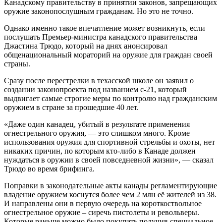
Канадскому правительству в принятии законов, запрещающих
оружие законопослушным гражданам. Но это не точно.
Однако именно такое впечатление может возникнуть, если
послушать Премьер-министра канадского правительства
Джастина Трюдо, который на днях анонсировал
общенациональный мораторий на оружие для граждан своей
страны.
Сразу после перестрелки в техасской школе он заявил о
создании законопроекта под названием с-21, который
выдвигает самые строгие меры по контролю над гражданским
оружием в стране за прошедшие 40 лет.
«Даже один канадец, убитый в результате применения
огнестрельного оружия, — это слишком много. Кроме
использования оружия для спортивной стрельбы и охоты, нет
никаких причин, по которым кто-либо в Канаде должен
нуждаться в оружии в своей повседневной жизни», — сказал
Трюдо во время брифинга.
Поправки в законодательные акты канады регламентирующие
владение оружием коснутся более чем 2 млн её жителей из 38.
И направлены они в первую очередь на короткоствольное
огнестрельное оружие – сиречь пистолеты и револьверы.
Которые раньше можно было покупать получив специальное