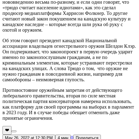
нововведению весьма по-разному, и если одни говорят, что
«трюдо считает население идиотами», как это сделал
продюсер медиаплатформы Харрисон Фолкнер. То другие
считают новый закон покушением на канадскую культуру и
канадское наследие – которые всегда шли рука об руку с
охотой и оружием.
Об этом говорит президент канадской Национальной
ассоциации владельцев огнестрельного оружия Шелдон Клэр.
Он подчеркивает, что законопроект в первую очередь ударит
именно по законопослушным гражданам, а не по
криминальным элементам, которые устраивают перестрелки
на канадских улицах. А слова Трюдо о том, что оружие не
нужно гражданам в повседневной жизни, например для
самообороны – неимоверная глупость.
Противостояние оружейным запретам от действующего
либерального правительства, вторая по силе местная
политическая партия консерваторов намерена использовать,
как платформу для своей программы на выборах в парламент
в 2023 году. И в случае победы обещает отменить даже
принятые ограничения.
❤️
0
May 26, 2022 at 12:30 PM
4 мин
Поделиться