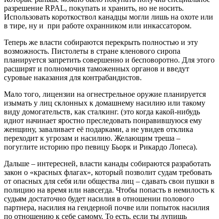
разрешение RPAL, покупать и хранить, но не носить.
Использовать короткоствол канадцы могли лишь на охоте или
в тире, ну и при работе охранником или инкассатором.
Теперь же власти собираются перекрыть полностью и эту
возможность. Пистолеты в стране кленового сиропа
планируется запретить совершенно и бесповоротно. Для этого
расширят и полномочия таможенных органов и введут
суровые наказания для контрабандистов.
Мало того, лицензии на огнестрельное оружие планируется
изымать у лиц склонных к домашнему насилию или такому
виду домогательств, как сталкинг. (это когда какой-нибудь
идиот начинает яростно преследовать понравившуюся ему
женщину, заваливает её подарками, а не увидев отклика
переходит к угрозам и насилию. Желающим треша –
погуглите историю про певицу Бьорк и Рикардо Лопеса).
Дальше – интересней, власти канады собираются разработать
закон о «красных флагах», который позволит судам требовать
от опасных для себя или общества лиц – сдавать свои пушки в
полицию на время или навсегда. Чтобы попасть в немилость к
судьям достаточно будет насилия в отношении полового
партнера, насилия на гендерной почве или попыток насилия
по отношению к себе самому. То есть, если ты лупишь