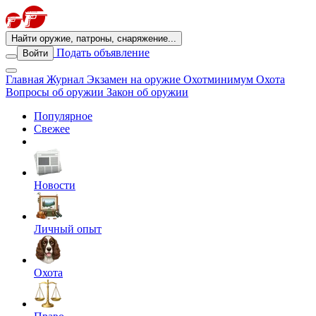
Найти оружие, патроны, снаряжение...
Подать объявление
Войти
Главная
Журнал
Экзамен на оружие
Охотминимум
Охота
Вопросы об оружии
Закон об оружии
Популярное
Свежее
Новости
Личный опыт
Охота