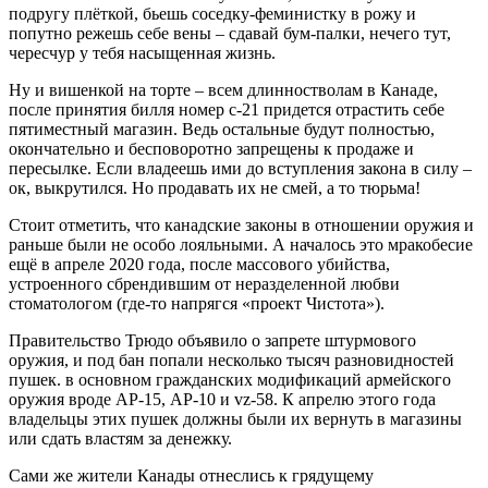
подругу плёткой, бьешь соседку-феминистку в рожу и
попутно режешь себе вены – сдавай бум-палки, нечего тут,
чересчур у тебя насыщенная жизнь.
Ну и вишенкой на торте – всем длинностволам в Канаде,
после принятия билля номер с-21 придется отрастить себе
пятиместный магазин. Ведь остальные будут полностью,
окончательно и бесповоротно запрещены к продаже и
пересылке. Если владеешь ими до вступления закона в силу –
ок, выкрутился. Но продавать их не смей, а то тюрьма!
Стоит отметить, что канадские законы в отношении оружия и
раньше были не особо лояльными. А началось это мракобесие
ещё в апреле 2020 года, после массового убийства,
устроенного сбрендившим от неразделенной любви
стоматологом (где-то напрягся «проект Чистота»).
Правительство Трюдо объявило о запрете штурмового
оружия, и под бан попали несколько тысяч разновидностей
пушек. в основном гражданских модификаций армейского
оружия вроде АР-15, АР-10 и vz-58. К апрелю этого года
владельцы этих пушек должны были их вернуть в магазины
или сдать властям за денежку.
Сами же жители Канады отнеслись к грядущему