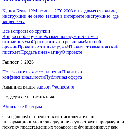
Купил Бекас 12М помпа 12/70 2003 г.в. с двумя стволами,
инструкции не было. Нашел в интернете инструкцию, где
запрещаетс
Все вопросы об оружии
Вопросы об оружии
Экзамен на оружие
Экзамен
охотминимума
Сроки охоты по регионам
Закон об
оружии
Продать охотничье ружьё
Продать травматический
пистолет
Продать пневматику
О проекте
Ганпост © 2026
Пользовательское соглашение
Политика
конфиденциальности
Публичная оферта
Администрация:
support@gunpost.ru
Поддержка:
написать в чат
ВКонтакте
Телеграм
Сайт gunpost.ru предоставляет исключительно
информационную площадку и не осуществляет продажу или
покупку представленных товаров; не функционирует как