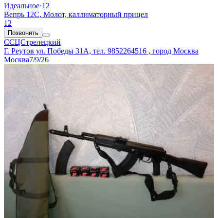
Идеальное
·
12
Вепрь 12С, Молот, каллиматорный прицел
12
Позвонить
ССЦСтрелецкий
Г. Реутов ул. Победы 31А, тел. 9852264516 , город Москва
Москва
7/9/26