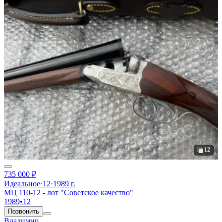
12
735 000 ₽
Идеальное
·
12
·
1989 г.
МЦ 110-12 - лот "Советское качество"
1989
•
12
Позвонить
Владимир