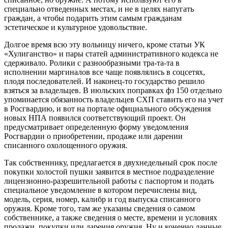
специально отведенных местах, и не в целях напугать
граждан, а чтобы подарить этим самым гражданам
эстетическое и культурное удовольствие.
Долгое время всю эту вольницу ничего, кроме статьи УК
«Хулиганство» и пары статей административного кодекса не
сдерживало. Ролики с разнообразными тра-та-та в
исполнении маргиналов все чаще появлялись в соцсетях,
плодя последователей. И наконец-то государство решило
взяться за владельцев. В июльских поправках фз 150 отдельно
упоминается обязанность владельцев СХП ставить его на учет
в Росгвардию, и вот на портале официального обсуждения
новых НПА появился соответствующий проект. Он
предусматривает определенную форму уведомления
Росгвардии о приобретении, продаже или дарении
списанного охолощенного оружия.
Так собственнику, предлагается в двухнедельный срок после
покупки холостой пушки заявится в местное подразделение
лицензионно-разрешительной работы с паспортом и подать
специальное уведомление в котором перечислены вид,
модель, серия, номер, калибр и год выпуска списанного
оружия. Кроме того, там же указаны сведения о самом
собственнике, а также сведения о месте, времени и условиях
продажи, покупки или дарения оружия. Ну и конечно данные