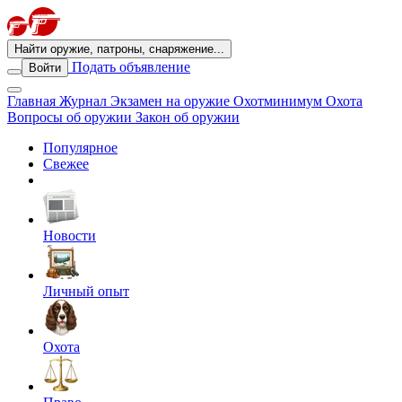
Найти оружие, патроны, снаряжение...
Подать объявление
Войти
Главная
Журнал
Экзамен на оружие
Охотминимум
Охота
Вопросы об оружии
Закон об оружии
Популярное
Свежее
Новости
Личный опыт
Охота