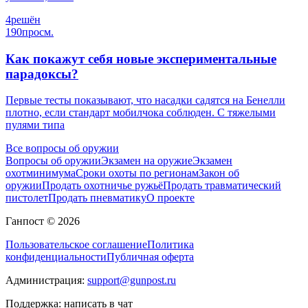
4
решён
190
просм.
Как покажут себя новые экспериментальные
парадоксы?
Первые тесты показывают, что насадки садятся на Бенелли
плотно, если стандарт мобилчока соблюден. С тяжелыми
пулями типа
Все вопросы об оружии
Вопросы об оружии
Экзамен на оружие
Экзамен
охотминимума
Сроки охоты по регионам
Закон об
оружии
Продать охотничье ружьё
Продать травматический
пистолет
Продать пневматику
О проекте
Ганпост © 2026
Пользовательское соглашение
Политика
конфиденциальности
Публичная оферта
Администрация:
support@gunpost.ru
Поддержка:
написать в чат