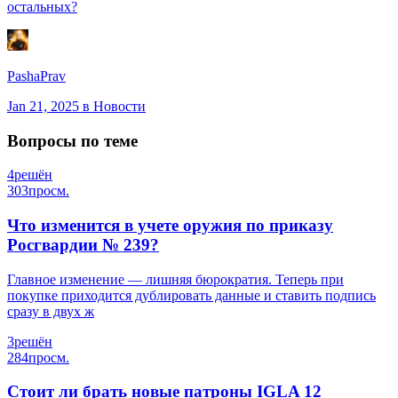
остальных?
PashaPrav
Jan 21, 2025
в Новости
Вопросы по теме
4
решён
303
просм.
Что изменится в учете оружия по приказу
Росгвардии № 239?
Главное изменение — лишняя бюрократия. Теперь при
покупке приходится дублировать данные и ставить подпись
сразу в двух ж
3
решён
284
просм.
Стоит ли брать новые патроны IGLA 12