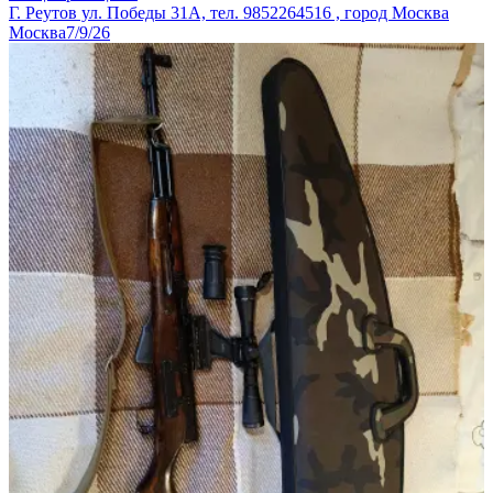
Г. Реутов ул. Победы 31А, тел. 9852264516 , город Москва
Москва
7/9/26