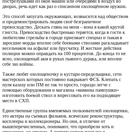
пострелушками из окон машин или очередями в воздух во
дворах, речь идет как раз о списанном охолощённом оружии.
Это способ запугать окружающих, возвысится над обществом
и продемонстрировать людям своё безграничное
превосходство. Дескать глянь на меня – вона я какой крутой
гэнгста. Превосходство быстренько теряется, когда в гости к
любителям стрельбы в городе приезжает спецназ и тыкая в
заросшие морды вполне себе боевыми стволами раскладывает
весельчаков на асфальт или брусчатку. И жесткие действия
полиции можно оправдать на 100 процентов. До конца то не
ясно, охолощеный акм в руках пьяного дурака, или вполне
себе эхо войны.
Также любят охолощеночку и кустари-передельщики, сети
мастерских которых постоянно накрывает ФСБ. Клепать с
нуля калаху или ПМ не так то просто, гораздо легче с
помощью оборудования и магазина «мамины пампушки»
изготовить боевой ствол и впрессовать его на подходящее
место в СХП.
Единственные группа вменяемых пользователей охолощенки,
это актеры на съемках фильмов, всяческие реконструкторы,
косплееры и коллекционеры. Но они, в отличие от
вышеперечисленных, понимают, что приобрели хоть и
списанное, но оружие. А потому используют его в