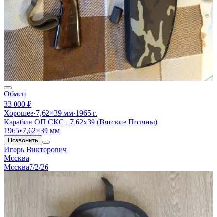
Обмен
33 000 ₽
Хорошее
·
7,62×39 мм
·
1965 г.
Карабин ОП СКС , 7.62х39 (Вятские Поляны)
1965
•
7,62×39 мм
Позвонить
Игорь Викторович
Москва
Москва
7/2/26