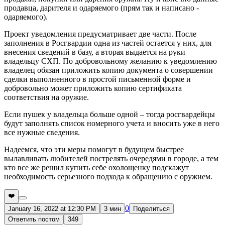
продавца, дарителя и одаряемого (прям так и написано -
одаряемого).
Проект уведомления предусматривает две части. После
заполнения в Росгвардии одна из частей остается у них, для
внесения сведений в базу, а вторая выдается на руки
владельцу СХП. По добровольному желанию к уведомлению
владелец обязан приложить копию документа о совершении
сделки выполненного в простой письменной форме и
добровольно может приложить копию сертификата
соответствия на оружие.
Если пушек у владельца больше одной – тогда росгвардейцы
будут заполнять список номерного учета и вносить уже в него
все нужные сведения.
Надеемся, что эти меры помогут в будущем быстрее
вылавливать любителей пострелять очередями в городе, а тем
кто все же решил купить себе охолощенку подскажут
необходимость серьезного подхода к обращению с оружием.
❤️
0
January 16, 2022 at 12:30 PM
3 мин
Поделиться
Ответить постом
349