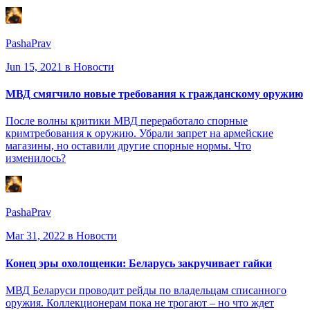
PashaPrav
Jun 15, 2021
в Новости
МВД смягчило новые требования к гражданскому оружию
После волны критики МВД переработало спорные
кримтребования к оружию. Убрали запрет на армейские
магазины, но оставили другие спорные нормы. Что
изменилось?
PashaPrav
Mar 31, 2022
в Новости
Конец эры охолощенки: Беларусь закручивает гайки
МВД Беларуси проводит рейды по владельцам списанного
оружия. Коллекционерам пока не трогают – но что ждет