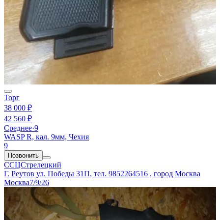
Торг
38 000 ₽
42 560 ₽
Среднее
·
9
WASP R, кал. 9мм, Чехия
9
Позвонить
ССЦСтрелецкий
Г. Реутов ул. Победы 31П, тел. 9852264516 , город Москва
Москва
7/9/26