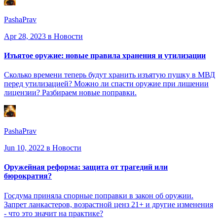
PashaPrav
Apr 28, 2023
в Новости
Изъятое оружие: новые правила хранения и утилизации
Сколько времени теперь будут хранить изъятую пушку в МВД
перед утилизацией? Можно ли спасти оружие при лишении
лицензии? Разбираем новые поправки.
PashaPrav
Jun 10, 2022
в Новости
Оружейная реформа: защита от трагедий или
бюрократия?
Госдума приняла спорные поправки в закон об оружии.
Запрет ланкастеров, возрастной ценз 21+ и другие изменения
- что это значит на практике?