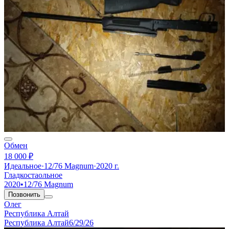
Обмен
18 000 ₽
Идеальное
·
12/76 Magnum
·
2020 г.
Гладкостаольное
2020
•
12/76 Magnum
Позвонить
Олег
Республика Алтай
Республика Алтай
6/29/26