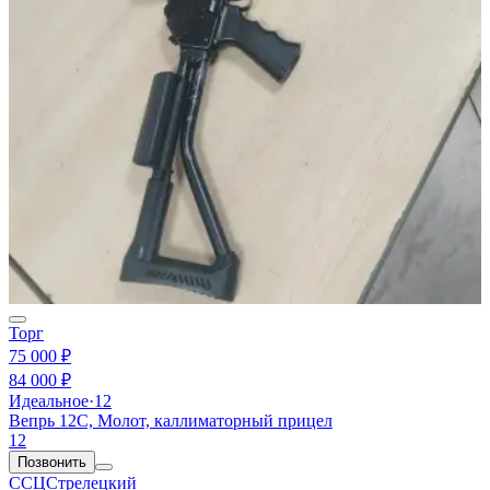
Торг
75 000 ₽
84 000 ₽
Идеальное
·
12
Вепрь 12С, Молот, каллиматорный прицел
12
Позвонить
ССЦСтрелецкий