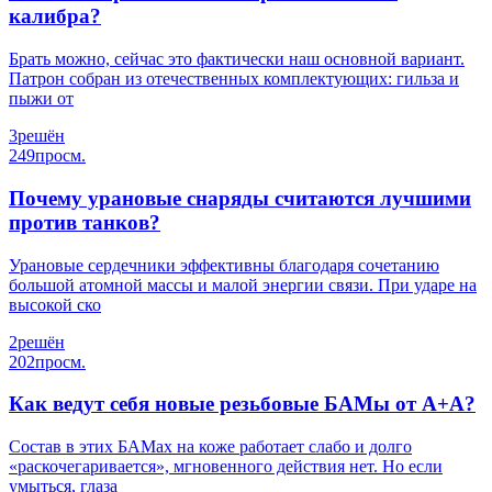
калибра?
Брать можно, сейчас это фактически наш основной вариант.
Патрон собран из отечественных комплектующих: гильза и
пыжи от
3
решён
249
просм.
Почему урановые снаряды считаются лучшими
против танков?
Урановые сердечники эффективны благодаря сочетанию
большой атомной массы и малой энергии связи. При ударе на
высокой ско
2
решён
202
просм.
Как ведут себя новые резьбовые БАМы от А+А?
Состав в этих БАМах на коже работает слабо и долго
«раскочегаривается», мгновенного действия нет. Но если
умыться, глаза