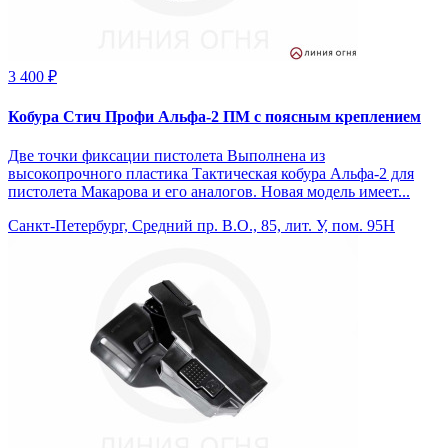
3 400 ₽
Кобура Стич Профи Альфа-2 ПМ с поясным креплением
Две точки фиксации пистолета Выполнена из
высокопрочного пластика Тактическая кобура Альфа-2 для
пистолета Макарова и его аналогов. Новая модель имеет...
Санкт-Петербург, Средний пр. В.О., 85, лит. У, пом. 95Н