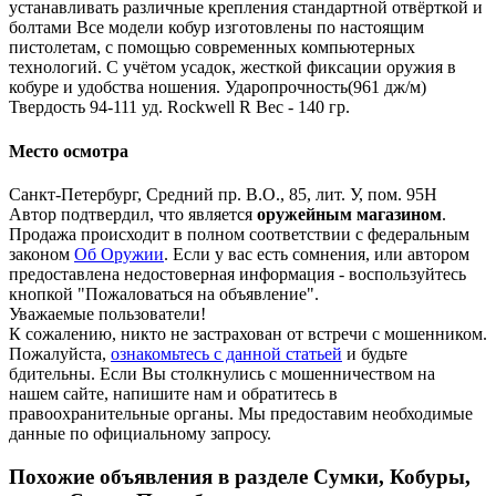
устанавливать различные крепления стандартной отвёрткой и
болтами Все модели кобур изготовлены по настоящим
пистолетам, с помощью современных компьютерных
технологий. С учётом усадок, жесткой фиксации оружия в
кобуре и удобства ношения. Ударопрочность(961 дж/м)
Твердость 94-111 уд. Rockwell R Вес - 140 гр.
Место осмотра
Санкт-Петербург, Средний пр. В.О., 85, лит. У, пом. 95Н
Автор подтвердил, что является
оружейным магазином
.
Продажа происходит в полном соответствии с федеральным
законом
Об Оружии
. Если у вас есть сомнения, или автором
предоставлена недостоверная информация - воспользуйтесь
кнопкой "Пожаловаться на объявление".
Уважаемые пользователи!
К сожалению, никто не застрахован от встречи с мошенником.
Пожалуйста,
ознакомьтесь с данной статьей
и будьте
бдительны. Если Вы столкнулись с мошенничеством на
нашем сайте,
напишите нам
и обратитесь в
правоохранительные органы. Мы предоставим необходимые
данные по официальному запросу.
Похожие объявления в разделе Сумки, Кобуры,