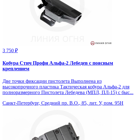
3 750 ₽
Кобура Стич Профи Альфа-2 Лебедев с поясным
креплением
Две точки фиксации пистолета Выполнена из
высокопрочного пластика Тактическая кобура Альфа-2 для
полноразмерного Пистолета Лебедева (МПЛ, ПЛ-15) с быс...
Санкт-Петербург, Средний пр. В.О., 85, лит. У, пом. 95Н