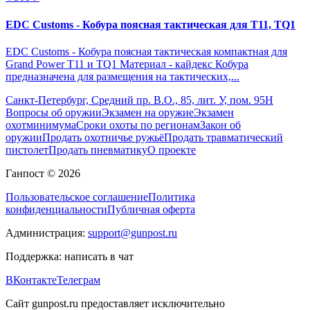
EDC Customs - Кобура поясная тактическая для T11, TQ1
EDC Customs - Кобура поясная тактическая компактная для
Grand Power T11 и TQ1 Материал - кайдекс Кобура
предназначена для размещения на тактических,...
Санкт-Петербург, Средний пр. В.О., 85, лит. У, пом. 95Н
Вопросы об оружии
Экзамен на оружие
Экзамен
охотминимума
Сроки охоты по регионам
Закон об
оружии
Продать охотничье ружьё
Продать травматический
пистолет
Продать пневматику
О проекте
Ганпост © 2026
Пользовательское соглашение
Политика
конфиденциальности
Публичная оферта
Администрация:
support@gunpost.ru
Поддержка:
написать в чат
ВКонтакте
Телеграм
Сайт gunpost.ru предоставляет исключительно