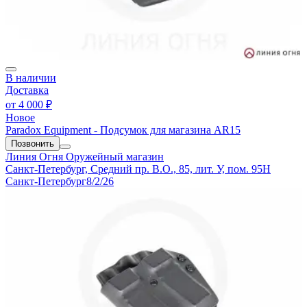
В наличии
Доставка
от
4 000 ₽
Новое
Paradox Equipment - Подсумок для магазина AR15
Позвонить
Линия Огня
Оружейный магазин
Санкт-Петербург, Средний пр. В.О., 85, лит. У, пом. 95Н
Санкт-Петербург
8/2/26