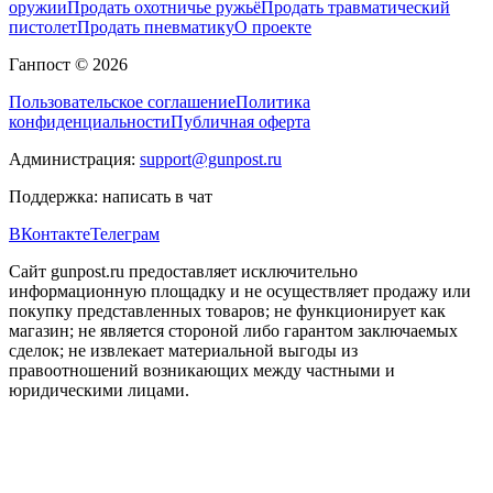
оружии
Продать охотничье ружьё
Продать травматический
пистолет
Продать пневматику
О проекте
Ганпост © 2026
Пользовательское соглашение
Политика
конфиденциальности
Публичная оферта
Администрация:
support@gunpost.ru
Поддержка:
написать в чат
ВКонтакте
Телеграм
Сайт gunpost.ru предоставляет исключительно
информационную площадку и не осуществляет продажу или
покупку представленных товаров; не функционирует как
магазин; не является стороной либо гарантом заключаемых
сделок; не извлекает материальной выгоды из
правоотношений возникающих между частными и
юридическими лицами.