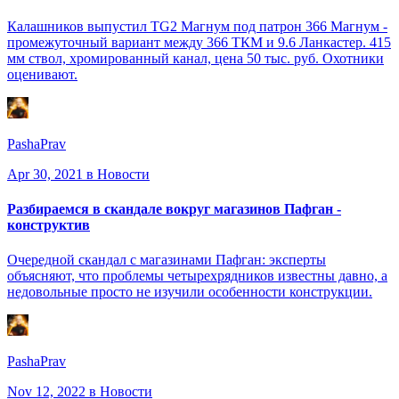
Калашников выпустил TG2 Магнум под патрон 366 Магнум -
промежуточный вариант между 366 ТКМ и 9.6 Ланкастер. 415
мм ствол, хромированный канал, цена 50 тыс. руб. Охотники
оценивают.
PashaPrav
Apr 30, 2021
в Новости
Разбираемся в скандале вокруг магазинов Пафган -
конструктив
Очередной скандал с магазинами Пафган: эксперты
объясняют, что проблемы четырехрядников известны давно, а
недовольные просто не изучили особенности конструкции.
PashaPrav
Nov 12, 2022
в Новости