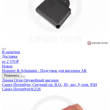
В наличии
Доставка
от
2 570 ₽
Новое
Hoppner & Schumann - Подсумок для магазина АК
Позвонить
Линия Огня
Оружейный магазин
Санкт-Петербург, Средний пр. В.О., 85, лит. У, пом. 95Н
Санкт-Петербург
8/2/26